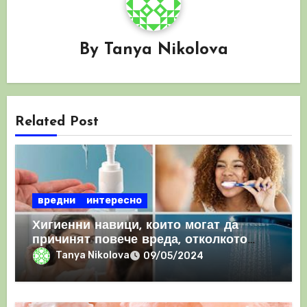
By
Tanya Nikolova
Related Post
вредни
интересно
Хигиенни навици, които могат да
причинят повече вреда, отколкото
полза
Tanya Nikolova
09/05/2024