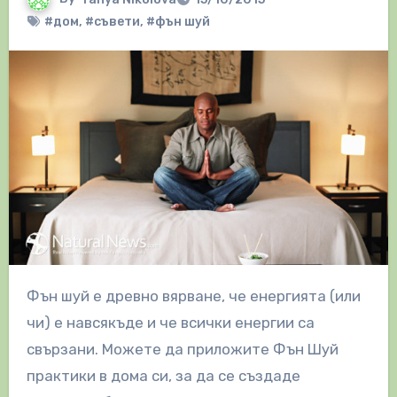
#дом
,
#съвети
,
#фън шуй
Фън шуй е древно вярване, че енергията (или
чи) е навсякъде и че всички енергии са
свързани. Можете да приложите Фън Шуй
практики в дома си, за да се създаде