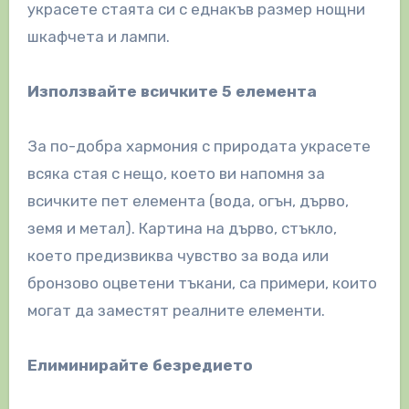
украсете стаята си с еднакъв размер нощни
шкафчета и лампи.
Използвайте всичките 5 елемента
За по-добра хармония с природата украсете
всяка стая с нещо, което ви напомня за
всичките пет елемента (вода, огън, дърво,
земя и метал). Картина на дърво, стъкло,
което предизвиква чувство за вода или
бронзово оцветени тъкани, са примери, които
могат да заместят реалните елементи.
Елиминирайте безредието