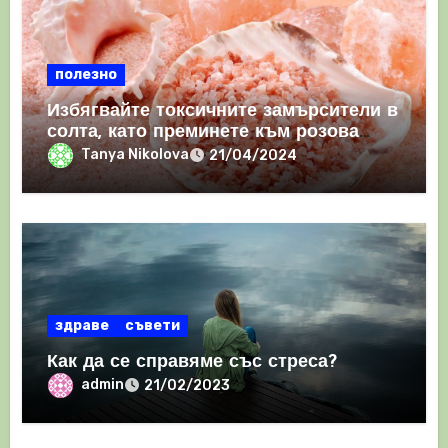
полезно
Избягвайте токсичните замърсители в
солта, като преминете към розова
хималайска сол
Tanya Nikolova
21/04/2024
здраве
съвети
Как да се справяме със стреса?
admin
21/02/2023