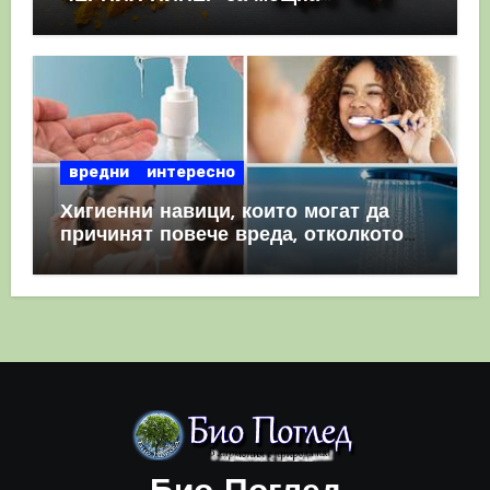
комбинация
вредни
интересно
Хигиенни навици, които могат да
причинят повече вреда, отколкото
полза