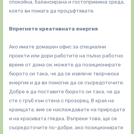
спокойна, балансирана и гостоприемна среда,
която ви помага да процъфтявате.
Впрегнете креативната енергия
Ако имате домашен офис за специални
проекти или дори работите на пълно работно
време от дома си, можете да позиционирате
бюрото си така, че да се извлече творческа
енергия и да ви помогне да се съсредоточите.
Добре е да поставите бюрото си така, че да
сте с гръб към стена с прозорец.
В края на
краищата, вие се наслаждавате на природата
и на красивата гледка. Въпреки това, ще се
съсредоточите по-добре, ако позиционирате