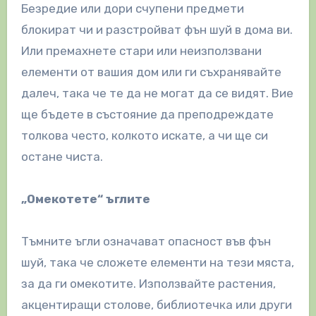
Безредие или дори счупени предмети
блокират чи и разстройват фън шуй в дома ви.
Или премахнете стари или неизползвани
елементи от вашия дом или ги съхранявайте
далеч, така че те да не могат да се видят. Вие
ще бъдете в състояние да преподреждате
толкова често, колкото искате, а чи ще си
остане чиста.
„Омекотете“ ъглите
Тъмните ъгли означават опасност във фън
шуй, така че сложете елементи на тези мяста,
за да ги омекотите. Използвайте растения,
акцентиращи столове, библиотечка или други