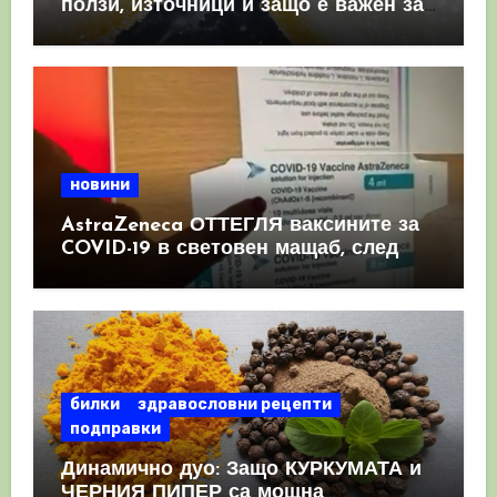
ползи, източници и защо е важен за
имунната система
новини
AstraZeneca ОТТЕГЛЯ ваксините за
COVID-19 в световен мащаб, след
като призна, че те причиняват
КРЪВНИ съсиреци
билки
здравословни рецепти
подправки
Динамично дуо: Защо КУРКУМАТА и
ЧЕРНИЯ ПИПЕР са мощна