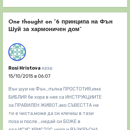
One thought on “6 принципа на Фън
Шуй за хармоничен дом”
Rosi Hristova
каза:
15/10/2015 в 06:07
Вън шуи не Фън…пълна ПРОСТОТИЯ,има
БИБЛИЯ бе хора в нея са ИНСТРУКЦИИТЕ
за ПРАВИЛЕН ЖИВОТ,ако СЪВЕСТТА не
ти е чиста,може да си клечиш в тази
поза и после …недай си БОЖЕ в
ада.ИСУС ХРИСТОС умря и ВЪЗКРЪСНА