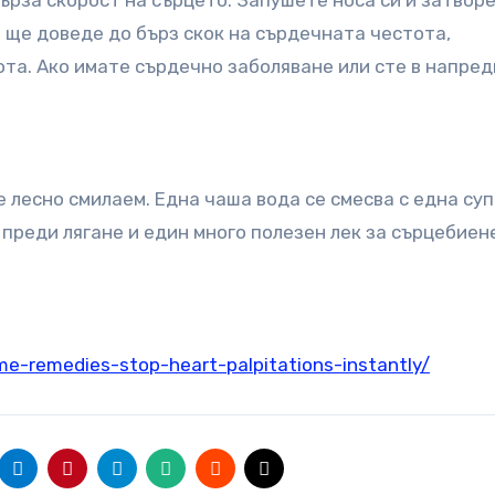
а ще доведе до бърз скок на сърдечната честота,
та. Ако имате сърдечно заболяване или сте в напре
е лесно смилаем. Една чаша вода се смесва с една су
 преди лягане и един много полезен лек за сърцебиен
me-remedies-stop-heart-palpitations-instantly/