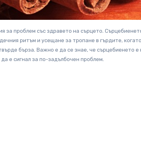
дечния ритъм и усещане за тропане в гърдите, когат
върде бърза. Важно е да се знае, че сърцебиенето е 
 да е сигнал за по-задълбочен проблем.