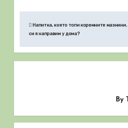
Навигация
Напитка, която топи коремните мазнини.
си я направим у дома?
By