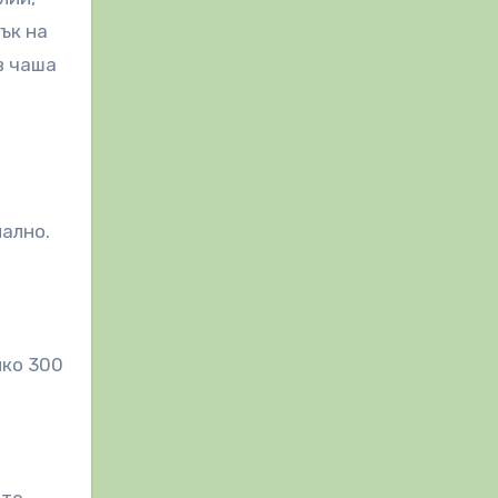
ък на
в чаша
ално.
лко 300
ете