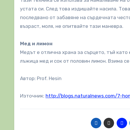
устата си. След това издишайте насила. Тов
последвано от забавяне на сърдечната често
възраст, моля, не опитвайте тази маневра.
Мед и лимон
Медът е отлична храна за сърцето, тъй като 
лъжица мед и сок от половин лимон. Взима се
Автор: Prof. Hesin
Източник:
http://blogs.naturalnews.com/7-ho