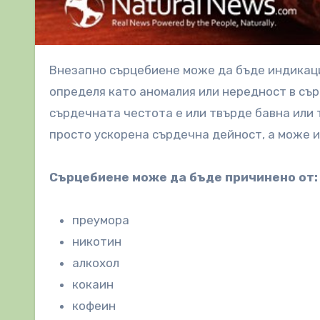
Внезапно сърцебиене може да бъде индикация за проблем със здравето на сърцето. Сърцебиенето се
определя като аномалия или нередност в сър
сърдечната честота е или твърде бавна или т
просто ускорена сърдечна дейност, а може и
Сърцебиене може да бъде причинено от:
преумора
никотин
алкохол
кокаин
кофеин