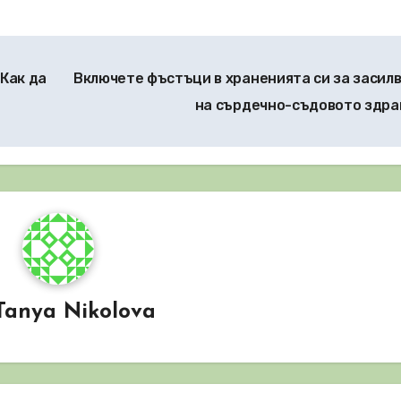
 Как да
Включете фъстъци в храненията си за засил
на сърдечно-съдовото здр
Tanya Nikolova