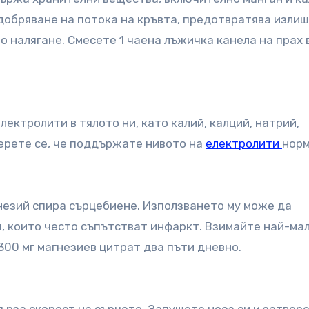
одобряване на потока на кръвта, предотвратява излиш
о налягане. Смесете 1 чаена лъжичка канела на прах 
лектролити в тялото ни, като калий, калций, натрий,
верете се, че поддържате нивото на
електролити
норм
незий спира сърцебиене. Използването му може да
 които често съпътстват инфаркт. Взимайте най-ма
 300 мг магнезиев цитрат два пъти дневно.
бърза скорост на сърцето. Запушете носа си и затвор