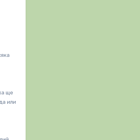
сяка
ка ще
да или
лий,