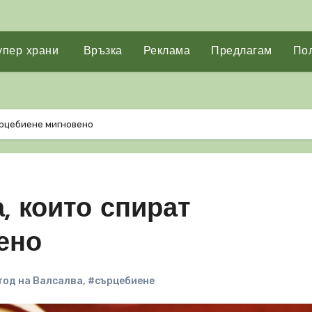
упер храни
Връзка
Реклама
Предлагам
Пол
ърцебиене мигновено
, които спират
ено
од на Валсалва
,
#сърцебиене