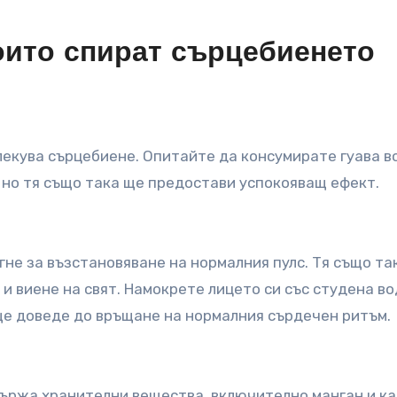
оито спират сърцебиенето
лекува сърцебиене. Опитайте да консумирате гуава в
, но тя също така ще предостави успокояващ ефект.
не за възстановяване на нормалния пулс. Тя също та
и виене на свят. Намокрете лицето си със студена во
ще доведе до връщане на нормалния сърдечен ритъм.
държа хранителни вещества, включително манган и ка