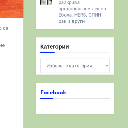
разкрива
предполагаем лек за
Ебола, MERS, СПИН,
рак и други
о
не
Категории
Категории
Facebook