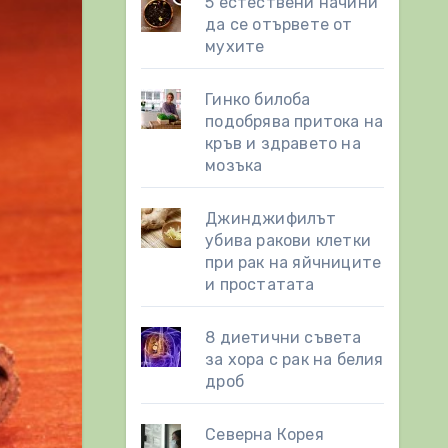
5 естествени начини
да се отървете от
мухите
Гинко билоба
подобрява притока на
кръв и здравето на
мозъка
Джинджифилът
убива ракови клетки
при рак на яйчниците
и простатата
8 диетични съвета
за хора с рак на белия
дроб
Северна Корея