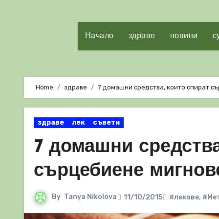
Начало
здраве
новини
с
Home
здраве
7 домашни средства, които спират с
здраве
лек
съвети
7 домашни средства
сърцебиене мигнов
By
Tanya Nikolova
11/10/2015
#лекове
,
#Мет