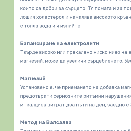
които са добри за сърцето. Тя помага и за п
лошия холестерол и намалява високото кръвн
с топла вода и я изпийте.
Балансиране на електролити
Твърде високо или прекалено ниско ниво на е
магнезий, може да увеличи сърцебиенето. У
Магнезий
Установено е, че приемането на добавка маг
предотврати сериозните ритъмни нарушения,
мг калциев цитрат два пъти на ден, заедно с
Метод на Валсалва
Тази техника се използва за намаляване на 