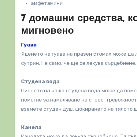
амфетамини
7 домашни средства, к
мигновено
Гуава
Яденето на гуава на празен стомах може да 
сутрин. Не само, че ще се лекува сърцебиене
Студена вода
Пиенето на чаша студена вода може да помог
помогне за намаляване на стрес, тревожност 
вземете студен душ, шокирането на тялото 
Канела
Канелата може да лекува сърцебиене. Тя съ