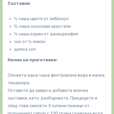
Съставки
:
½ чаша цветя от хибискус
¾ чаша кокосови кристали
¼ чаша корен от джинджифил
сок от ½ лимон
щипка сол
Начин на приготвяне:
Сложете една чаша филтрирана вода в малка
тенджера.
Оставете да заври и добавете всички
съставки, като разбърквате. Прецедете и
след това смесете 3 супени лъжици от
полученият сироп с 220 грама газирана вода.