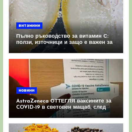
витамини
Пълно ръководство за витамин С:
ползи, източници и защо е важен за
имунната система
новини
AstraZeneca ОТТЕГЛЯ ваксините за
COVID-19 в световен мащаб, след
като призна, че те причиняват
КРЪВНИ съсиреци