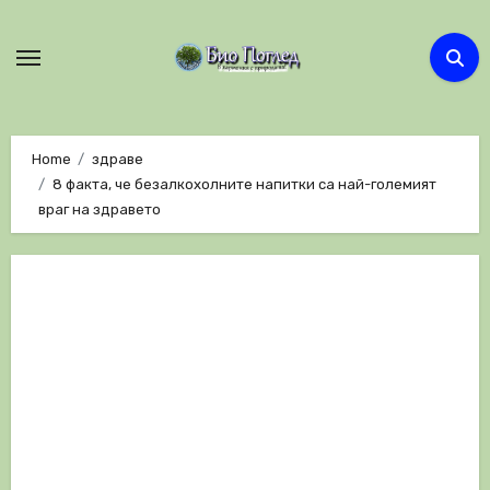
Skip
to
content
Home
здраве
8 факта, че безалкохолните напитки са най-големият
враг на здравето