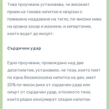
Това проучване установява, че високият
прием на такива напитки е свързан с
повишено наддаване на тегло, по-високи нива
на кръвна захар и мазнини, и хипертония,
които водят до инсулт.
Сърдечен удар
Едно проучване, провеждано над две
десетилетия, установило, че тези, които пият
по една безалкохолна напитка на ден, имат
20% по-висок риск от сърдечен удар или
смърт от сърдечен удар, отколкото тези,
които рядко консумират сладки напитки.