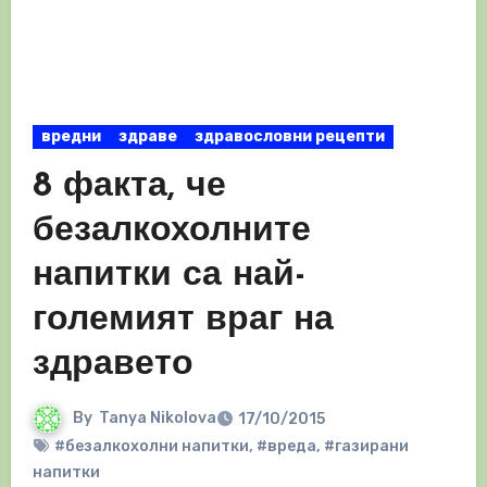
вредни
здраве
здравословни рецепти
8 факта, че
безалкохолните
напитки са най-
големият враг на
здравето
By
Tanya Nikolova
17/10/2015
#безалкохолни напитки
,
#вреда
,
#газирани
напитки