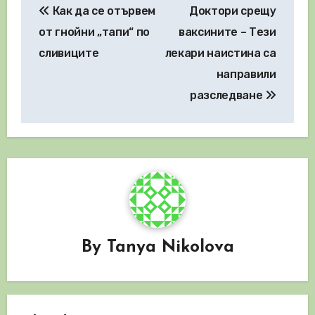
Как да се отървем
Доктори срещу
от гнойни „тапи“ по
ваксините – Тези
сливиците
лекари наистина са
направили
разследване
By
Tanya Nikolova