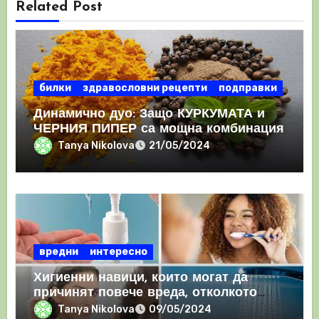
Related Post
билки
здравословни рецепти
подправки
Динамично дуо: Защо КУРКУМАТА и
ЧЕРНИЯ ПИПЕР са мощна комбинация
Tanya Nikolova
21/05/2024
вредни
интересно
Хигиенни навици, които могат да
причинят повече вреда, отколкото
полза
Tanya Nikolova
09/05/2024