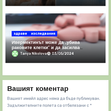
здраве
изследвания
Ивермектинът може да „убива
раковите клетки“ и да засилва
имунния отговор
Tanya Nikolova
03/05/2024
Вашият коментар
Вашият имейл адрес няма да бъде публикуван.
Задължителните полета са отбелязани с
*