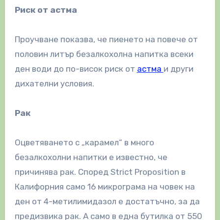
Риск от астма
Проучване показва, че пиенето на повече от
половин литър безалкохолна напитка всеки
ден води до по-висок риск от
астма
и други
дихателни условия.
Рак
Оцветяването с „карамел“ в много
безалкохолни напитки е известно, че
причинява рак. Според Strict Proposition в
Калифорния само 16 микрограма на човек на
ден от 4-метилимидазол е достатъчно, за да
предизвика рак. А само в една бутилка от 550