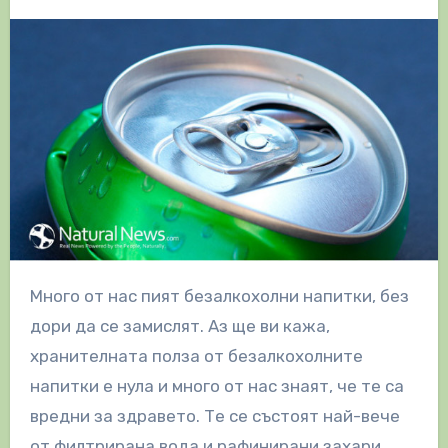
Много от нас пият безалкохолни напитки, без
дори да се замислят. Аз ще ви кажа,
хранителната полза от безалкохолните
напитки е нула и много от нас знаят, че те са
вредни за здравето. Те се състоят най-вече
от филтрирана вода и рафинирани захари.