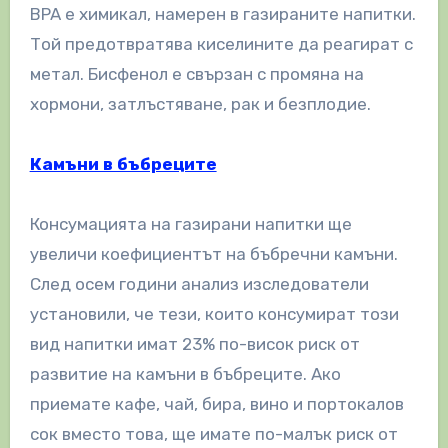
BPA е химикал, намерен в газираните напитки.
Той предотвратява киселините да реагират с
метал. Бисфенол е свързан с промяна на
хормони, затлъстяване, рак и безплодие.
Камъни в бъбреците
Консумацията на газирани напитки ще
увеличи коефициентът на бъбречни камъни.
След осем години анализ изследователи
установили, че тези, които консумират този
вид напитки имат 23% по-висок риск от
развитие на камъни в бъбреците. Ако
приемате кафе, чай, бира, вино и портокалов
сок вместо това, ще имате по-малък риск от