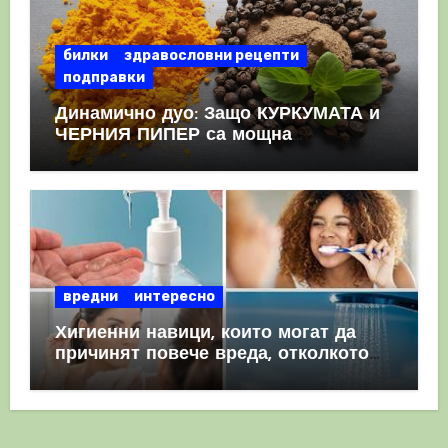
билки
здравословни рецепти
подправки
Динамично дуо: Защо КУРКУМАТА и
ЧЕРНИЯ ПИПЕР са мощна
комбинация
вредни
интересно
Хигиенни навици, които могат да
причинят повече вреда, отколкото
полза