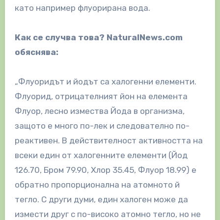
като например флуорирана вода.
Как се случва това? NaturalNews.com
обяснява:
„Флуоридът и йодът са халогенни елементи.
Флуорид, отрицателният йон на елемента
Флуор, лесно измества Йода в организма,
защото е много по-лек и следователно по-
реактивен. В действителност активността на
всеки един от халогенните елементи (Йод
126.70, Бром 79.90, Хлор 35.45, Флуор 18.99) е
обратно пропорционална на атомното й
тегло. С други думи, един халоген може да
измести друг с по-високо атомно тегло, но не