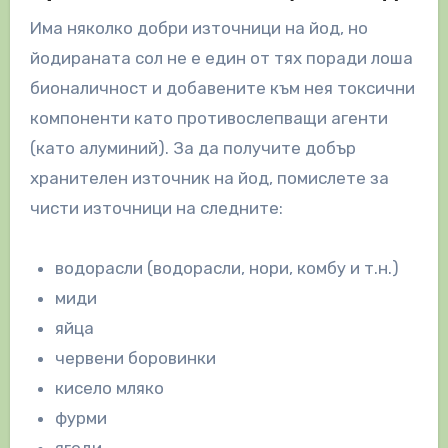
Има няколко добри източници на йод, но
йодираната сол не е един от тях поради лоша
бионаличност и добавените към нея токсични
компоненти като противослепващи агенти
(като алуминий). За да получите добър
хранителен източник на йод, помислете за
чисти източници на следните:
водорасли (водорасли, нори, комбу и т.н.)
миди
яйца
червени боровинки
кисело мляко
фурми
ягоди