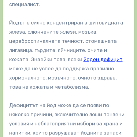
специалист.
Йодът е силно концентриран в щитовидната
жлеза, слюнчените жлези, мозъка,
цереброспиналната течност, стомашната
лигавица, гърдите, яйчниците, очите и
кожата. Знаейки това, всеки
йоден дефицит
може да не успее да поддържа правилно
хормоналното, мозъчното, очното здраве,
това на кожата и метаболизма.
Дефицитът на йод може да се появи по
няколко причини, включително лоши почвени
условия и неблагоприятни избори за храна и
напитки, които разрушават йодните запаси,