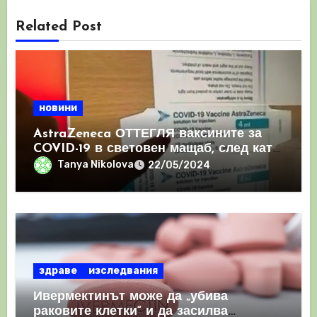
Related Post
новини
AstraZeneca ОТТЕГЛЯ ваксините за
COVID-19 в световен мащаб, след като
призна, че те причиняват КРЪВНИ
Tanya Nikolova
22/05/2024
съсиреци
здраве
изследвания
Ивермектинът може да „убива
раковите клетки“ и да засилва