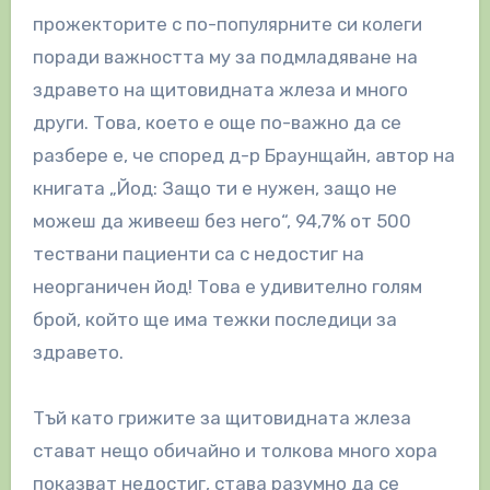
прожекторите с по-популярните си колеги
поради важността му за подмладяване на
здравето на щитовидната жлеза и много
други. Това, което е още по-важно да се
разбере е, че според д-р Браунщайн, автор на
книгата „Йод: Защо ти е нужен, защо не
можеш да живееш без него“, 94,7% от 500
тествани пациенти са с недостиг на
неорганичен йод! Това е удивително голям
брой, който ще има тежки последици за
здравето.
Тъй като грижите за щитовидната жлеза
стават нещо обичайно и толкова много хора
показват недостиг, става разумно да се