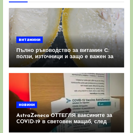
витамини
Пълно ръководство за витамин С:
ползи, източници и защо е важен за
имунната система
новини
AstraZeneca ОТТЕГЛЯ ваксините за
COVID-19 в световен мащаб, след
като призна, че те причиняват