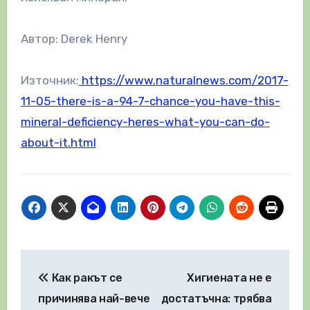
Автор: Derek Henry
Източник:
https://www.naturalnews.com/2017-
11-05-there-is-a-94-7-chance-you-have-this-
mineral-deficiency-heres-what-you-can-do-
about-it.html
Навигация
Как ракът се
Хигиената не е
причинява най-вече
достатъчна: трябва