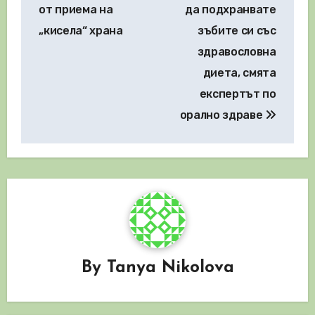
от приема на
да подхранвате
„кисела“ храна
зъбите си със
здравословна
диета, смята
експертът по
орално здраве
By
Tanya Nikolova