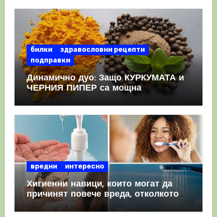
КРЪВНИ съсиреци
билки
здравословни рецепти
подправки
Динамично дуо: Защо КУРКУМАТА и
ЧЕРНИЯ ПИПЕР са мощна
комбинация
вредни
интересно
Хигиенни навици, които могат да
причинят повече вреда, отколкото
полза