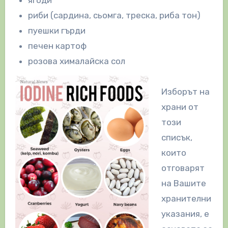
риби (сардина, сьомга, треска, риба тон)
пуешки гърди
печен картоф
розова хималайска сол
Изборът на
храни от
този
списък,
които
отговарят
на Вашите
хранителни
указания, е