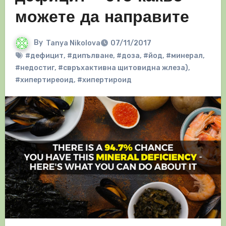
можете да направите
By
Tanya Nikolova
07/11/2017
#дефицит
,
#дипълване
,
#доза
,
#йод
,
#минерал
,
#недостиг
,
#свръхактивна щитовидна жлеза)
,
#хипертиреоид
,
#хипертироид