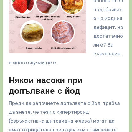
основата за
подобряван
е на йодния
дефицит, но
достатъчно
ли е? За
съжаление,
в много случаи не е.
Някои насоки при
допълване с йод
Преди да започнете допълвате с йод, трябва
да знете, че тези с хипертироид
(свръхактивна щитовидна жлеза) могат да
имат отрицателна реакция към повишените