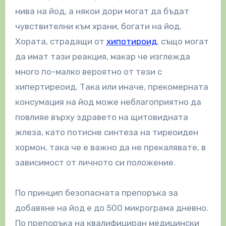
нива на йод, а някои дори могат да бъдат
чувствителни към храни, богати на йод.
Хората, страдащи от
хипотироид
, също могат
да имат тази реакция, макар че изглежда
много по-малко вероятно от тези с
хипертиреоид. Така или иначе, прекомерната
консумация на йод може неблагоприятно да
повлияе върху здравето на щитовидната
жлеза, като потисне синтеза на тиреоиден
хормон, така че е важно да не прекалявате, в
зависимост от личното си положение.
По принцип безопасната препоръка за
добавяне на йод е до 500 микрограма дневно.
По препоръка на квалифициран медицински