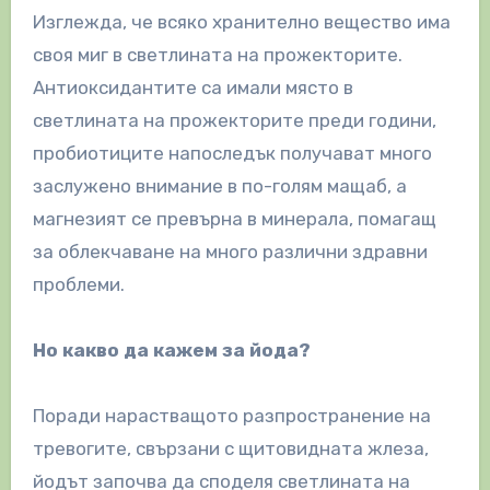
Изглежда, че всяко хранително вещество има
своя миг в светлината на прожекторите.
Антиоксидантите са имали място в
светлината на прожекторите преди години,
пробиотиците напоследък получават много
заслужено внимание в по-голям мащаб, а
магнезият се превърна в минерала, помагащ
за облекчаване на много различни здравни
проблеми.
Но какво да кажем за йода?
Поради нарастващото разпространение на
тревогите, свързани с щитовидната жлеза,
йодът започва да споделя светлината на