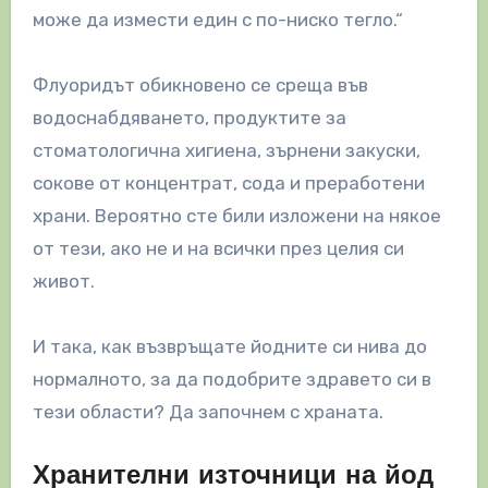
може да измести един с по-ниско тегло.“
Флуоридът обикновено се среща във
водоснабдяването, продуктите за
стоматологична хигиена, зърнени закуски,
сокове от концентрат, сода и преработени
храни. Вероятно сте били изложени на някое
от тези, ако не и на всички през целия си
живот.
И така, как възвръщате йодните си нива до
нормалното, за да подобрите здравето си в
тези области? Да започнем с храната.
Хранителни източници на йод