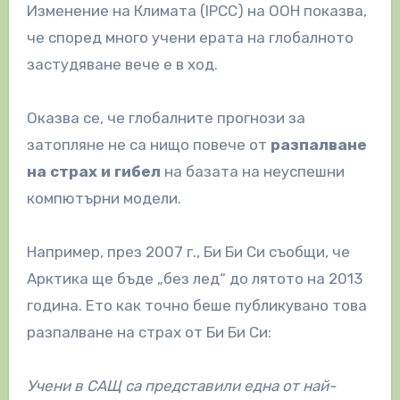
Изменение на Климата (IPCC) на ООН показва,
че според много учени ерата на глобалното
застудяване вече е в ход.
Оказва се, че глобалните прогнози за
затопляне не са нищо повече от
разпалване
на страх и гибел
на базата на неуспешни
компютърни модели.
Например, през 2007 г., Би Би Си съобщи, че
Арктика ще бъде „без лед“ до лятото на 2013
година. Ето как точно беше публикувано това
разпалване на страх от Би Би Си:
Учени в САЩ са представили една от най-