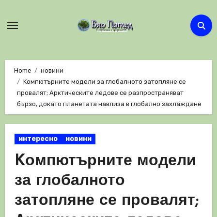
Skip
to
content
Home
новини
Kомпютърните модели за глобалното затопляне се
провалят; Арктическите ледове се разпространяват
бързо, докато планетата навлиза в глобално захлаждане
интересно
новини
Kомпютърните модели
за глобалното
затопляне се провалят;