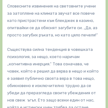
Словесните извинения на световните учени
за затопляне на климата звучат все повече
като пристрастени към блекджек в казино,
опитвайки се да обяснят загубите си. „Да, аз
просто загубих ръката, но като цяло печеля!“
Съществува силна тенденция в човешката
психология, за нещо, което наричам
„когнитивна инерция.“ Това означава, че
човек, който е решил да вярва в нещо и който
е заявил публично своята вяра в това нещо,
обикновено е изключително трудно да се
убеди да преразгледа своите убеждения от
нов свеж ъгъл. Ето защо всеки един от нас,
който е истински учен трябва да остане