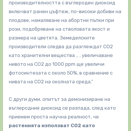
производителността с въглероден диоксид
включват ранен цъфтеж, по-високи добиви на
плодове, намаляване на абортни пъпки при
рози, подобряване на стволовата якост и
размера на цветята. Земеделските
производители следва да разглеждат CO2
като хранителни вещества .. . увеличаване
нивото на СО2 до 1000 ppm ще увеличи
фотосинтезата с около 50%, в сравнение с
нивата на CO2 на околната среда.“
С други думи, опитът за демонизиране на
въглеродния диоксид се разпада, след като
приемем проста научна реалност, че
растенията използват CO2 като