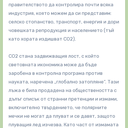
правителството да контролира почти всяка
индустрия, която можем да си представим:
селско стопанство, транспорт, енергия и дори
човешката репродукция и населението (тъй
като хората издишват CO2).
CO2 стана задвижващия лост, с който
световната икономика може да бъде
заробена в контролна програма против
науката, наречена „глобално затопляне“. Тази
лъжа е била продадена на обществеността с
дълъг списък от странни претенции и измами,
включително твърдението, че полярните
мечки не могат да плуват и се давят, защото
плуващия лед изчезва. Като част от измамата