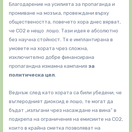
Благодарение на усилията за пропаганда и
промиване на мозъка, провеждани върху
обществеността, повечето хора днес вярват,
че CO2 е нещо лошо. Тази идея е абсолютно
без научна стойност. Тя е имплантирана в
умовете на хората чрез сложна,
изключително добре финансирана
пропагандна измамна кампания
за
политическа цел
.
Веднъж след като хората са били убедени, че
въглеродният диоксид е лошо, те могат да
бъдат „излъгани чрез насаждане на вина“ в
подкрепа на ограничения на емисиите на CO2,
които в крайна сметка позволяват на