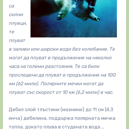
са
силни
плувци,
те
плуват
в заливи или широки води без колебание. Те
могат да плуват в продължение на няколко
часа на големи разстояния. Те са били
проследени да плуват в продължение на 100
км (62 мили). Полярните мечки могат да
плуват със скорост от 10 км (6,2 мили) в час.
Дебел слой тлъстини (мазнини) до 11 см (4,3
инча) дебелина, поддържа полярната мечка
топла, докато плува в студената вода …