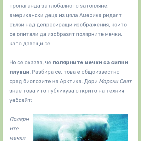
пропаганда за глобалното затопляне,
американски деца из цяла Америка ридаят
сълзи над депресиращи изображения, които
се опитали да изобразят полярните мечки,
като давещи се.
Но се оказва, че
полярните мечки са силни
плувци
. Разбира се, това е общоизвестно
сред биолозите на Арктика. Дори
Морски Свят
знае това и го публикува открито на техния
уебсайт:
Полярн
ите
мечки