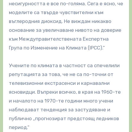
несигурността е все по-голяма. Сега е ясно, че
моделите са твърде чувствителни към
въглеродния диоксид. Не виждам никакво
основание за увеличаване нивото на доверие
към Междуправителствената Експертна
Група по Изменение на Климата (IPCC).“
Учените по климата в частност са спечелили
репутацията за това, че не са по-точни от
телевизионни екстрасенси и карнавални
ясновидци. Въпреки всичко, в края на 1960-те
и началото на 1970-те години много учени
наблюдават тенденция за застудяване и
публично „прогнозират предстоящ ледников
период.“