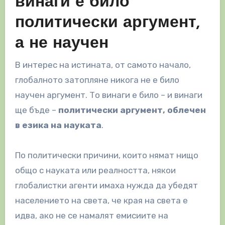
винаги е било
политически аргумент,
а не научен
В интерес на истината, от самото начало,
глобалното затопляне никога не е било
научен аргумент. То винаги е било – и винаги
ще бъде –
политически аргумент, облечен
в езика на науката
.
По политически причини, които нямат нищо
общо с науката или реалността, някои
глобалистки агенти имаха нужда да убедят
населението на света, че края на света е
идва, ако не се намалят емисиите на