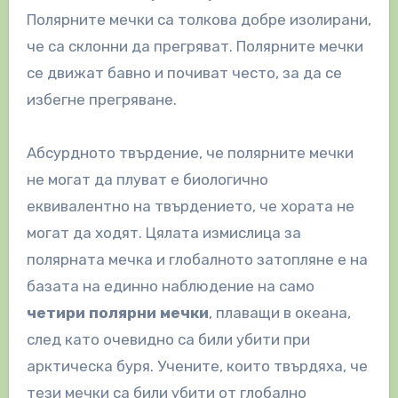
Полярните мечки са толкова добре изолирани,
че са склонни да прегряват. Полярните мечки
се движат бавно и почиват често, за да се
избегне прегряване.
Абсурдното твърдение, че полярните мечки
не могат да плуват е биологично
еквивалентно на твърдението, че хората не
могат да ходят. Цялата измислица за
полярната мечка и глобалното затопляне е на
базата на единно наблюдение на само
четири полярни мечки
, плаващи в океана,
след като очевидно са били убити при
арктическа буря. Учените, които твърдяха, че
тези мечки са били убити от глобално