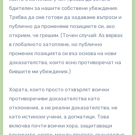
бдителен за нашите собствени убеждения.
Трябва да сме готови да задаваме въпроси и
публично да променяме позициите си, ако
открием, че грешим. (Точен случай: Аз вярвах
в глобалното затопляне, но публично
промених позицията си въз основа на нови
доказателства, които ясно противоречат на
бившите ми убеждения.)
Хората, които просто отхвърлят всички
противоречиви доказателства като
отклонения, а не реални доказателства, не
като истински учени, а догматици. Това
включва почти всички хора, защитаващи
ваксините, които, между другото, съзнателно