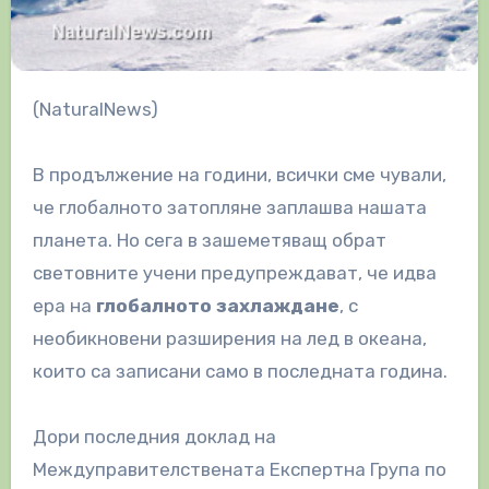
(NaturalNews)
В продължение на години, всички сме чували,
че глобалното затопляне заплашва нашата
планета. Но сега в зашеметяващ обрат
световните учени предупреждават, че идва
ера на
глобалното захлаждане
, с
необикновени разширения на лед в океана,
които са записани само в последната година.
Дори последния доклад на
Междуправителствената Експертна Група по