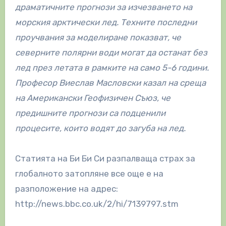
драматичните прогнози за изчезването на
морския арктически лед. Техните последни
проучвания за моделиране показват, че
северните полярни води могат да останат без
лед през летата в рамките на само 5-6 години.
Професор Виеслав Масловски казал на среща
на Американски Геофизичен Съюз, че
предишните прогнози са подценили
процесите, които водят до загуба на лед.
Статията на Би Би Си разпалваща страх за
глобалното затопляне все още е на
разположение на адрес:
http://news.bbc.co.uk/2/hi/7139797.stm