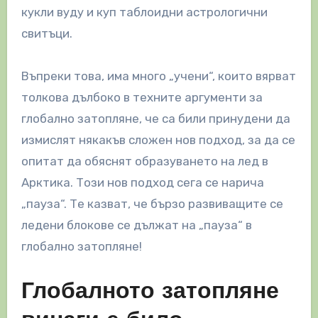
кукли вуду и куп таблоидни астрологични
свитъци.
Въпреки това, има много „​​учени“, които вярват
толкова дълбоко в техните аргументи за
глобално затопляне, че са били принудени да
измислят някакъв сложен нов подход, за да се
опитат да обяснят образуването на лед в
Арктика. Този нов подход сега се нарича
„пауза“. Те казват, че бързо развиващите се
ледени блокове се дължат на „пауза“ в
глобално затопляне!
Глобалното затопляне