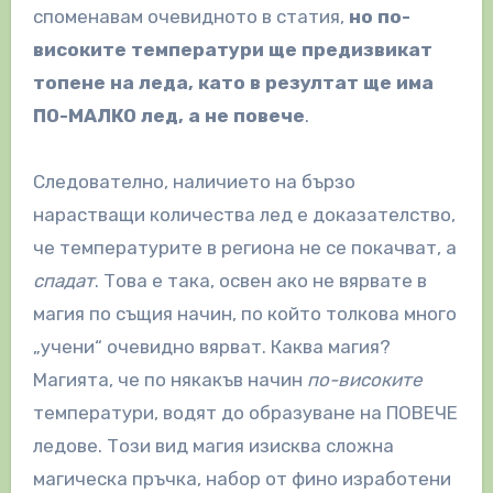
споменавам очевидното в статия,
но по-
високите температури ще предизвикат
топене на леда, като в резултат ще има
ПО-МАЛКО лед, а не повече
.
Следователно, наличието на бързо
нарастващи количества лед е доказателство,
че температурите в региона не се покачват, а
спадат
. Това е така, освен ако не вярвате в
магия по същия начин, по който толкова много
„​​учени“ очевидно вярват. Каква магия?
Магията, че по някакъв начин
по-високите
температури, водят до образуване на ПОВЕЧЕ
ледове. Този вид магия изисква сложна
магическа пръчка, набор от фино изработени