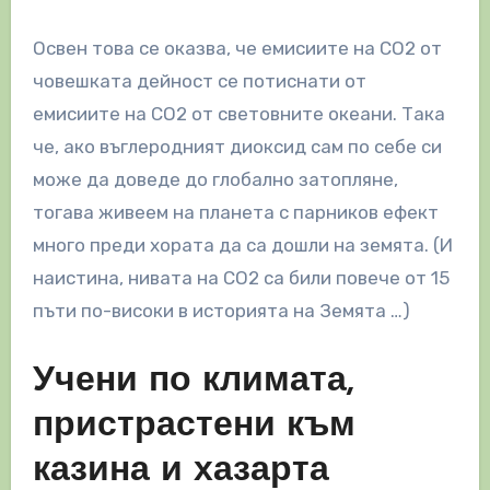
Освен това се оказва, че емисиите на СО2 от
човешката дейност се потиснати от
емисиите на CO2 от световните океани. Така
че, ако въглеродният диоксид сам по себе си
може да доведе до глобално затопляне,
тогава живеем на планета с парников ефект
много преди хората да са дошли на земята. (И
наистина, нивата на CO2 са били повече от 15
пъти по-високи в историята на Земята …)
Учени по климата,
пристрастени към
казина и хазарта