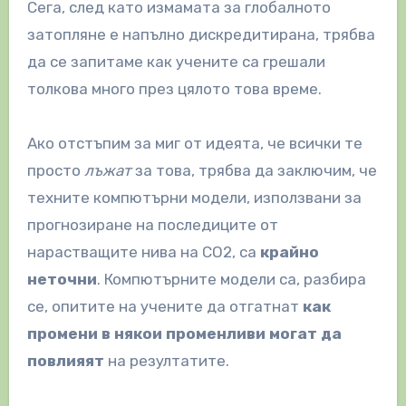
Сега, след като измамата за глобалното
затопляне е напълно дискредитирана, трябва
да се запитаме как учените са грешали
толкова много през цялото това време.
Ако отстъпим за миг от идеята, че всички те
просто
лъжат
за това, трябва да заключим, че
техните компютърни модели, използвани за
прогнозиране на последиците от
нарастващите нива на CO2, са
крайно
неточни
. Компютърните модели са, разбира
се, опитите на учените да отгатнат
как
промени в някои променливи могат да
повлияят
на резултатите.