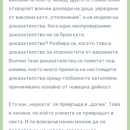
отхвърлят всички доклади на деца, увредени
от ваксини като „отклонения“, а не модели на
доказателства. Кога едно неопровержимо
доказателство не се брои като
доказателство? Разбира се, когато това е
доказателство за опасностите от ваксините.
Всички тези доказателства се помитат под
килима, което много прилича на настоящите
доказателства срещу глобалното затопляне,
причинявано основно от човешка дейност.
Ето как „науката“ се превръща в „догма“. Това
е начина, по който учените се превръщат в
секта. И по всякакъв начин можем да си