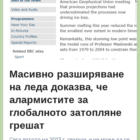
Масивно разширяване
на леда доказва, че
алармистите за
глобалното затопляне
грешат
Сега лятото на 2013 г. свърши, и не може да се