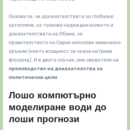
Оказва се, че доказателствата за глобално
затопляне, са толкова надеждни колкото и
доказателствата на Обама, че
правителството на Сирия използва химическо
оръжие (което всъщност се оказа натриев
флуорид). И в двата случая, сме свидетели на
производство на доказателства за
политически цели
.
Лошо компютърно
моделиране води до
лоши прогнози