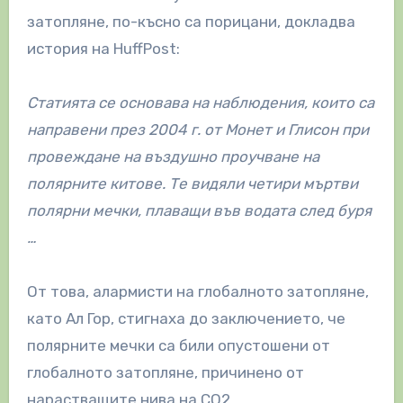
затопляне, по-късно са порицани, докладва
история на HuffPost:
Статията се основава на наблюдения, които са
направени през 2004 г. от Монет и Глисон при
провеждане на въздушно проучване на
полярните китове. Те видяли четири мъртви
полярни мечки, плаващи във водата след буря
…
От това, алармисти на глобалното затопляне,
като Ал Гор, стигнаха до заключението, че
полярните мечки са били опустошени от
глобалното затопляне, причинено от
нарастващите нива на CO2.