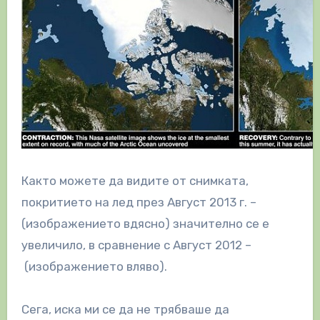
Както можете да видите от снимката,
покритието на лед през Август 2013 г. –
(изображението вдясно) значително се е
увеличило, в сравнение с Август 2012 –
(изображението вляво).
Сега, иска ми се да не трябваше да