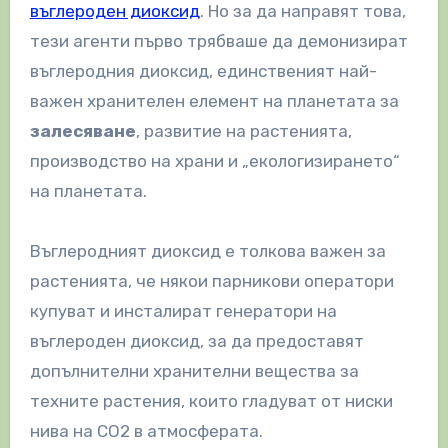
въглероден диоксид
. Но за да направят това,
тези агенти първо трябваше да демонизират
въглеродния диоксид, единственият най-
важен хранителен елемент на планетата за
залесяване
, развитие на растенията,
производство на храни и „екологизирането“
на планетата.
Въглеродният диоксид е толкова важен за
растенията, че някои парникови оператори
купуват и инсталират генератори на
въглероден диоксид, за да предоставят
допълнителни хранителни вещества за
техните растения, които гладуват от ниски
нива на CO2 в атмосферата.