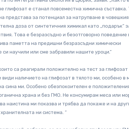
та по интегративна биология в Цюрих, заяви: „Както 
че глифозат е станал повсеместна химична съставка.
а представа за потенциал за натрупване в човешкия
телна доза от синтетичния химикал като „подарък“ з
ствия. Това е безразсъдно и безотговорно поведение 
жива паметта на предишни безразсъдни химически
е си научили или сме забравили нашите уроци.“
които са реагирали положително на тест за глифозат
е види наличието на глифозат в тялото ми, особено в 
 на сина ми. Особено обезпокоителен е положителени
органична храна и без ГМО. Не консумирам меса или мо
ва наистина ми показва и трябва да покаже и на друг
 хранителната ни система. “