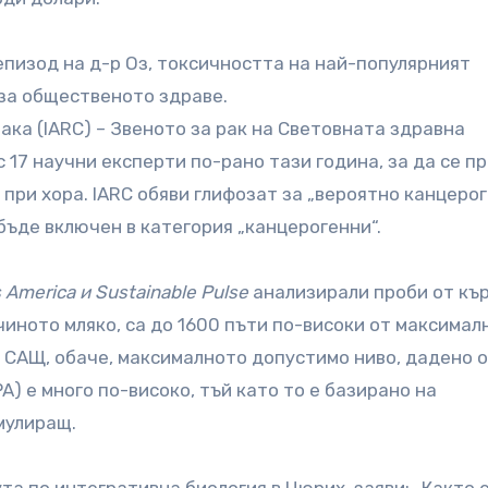
епизод на д-р Оз, токсичността на най-популярният
 за общественото здраве.
ка (IARC) – Звеното за рак на Световната здравна
 17 научни експерти по-рано тази година, за да се п
при хора. IARC обяви глифозат за „вероятно канцерог
бъде включен в категория „канцерогенни“.
America и Sustainable Pulse
анализирали проби от кър
чиното мляко, са до 1600 пъти по-високи от максимал
В САЩ, обаче, максималното допустимо ниво, дадено 
A) е много по-високо, тъй като то е базирано на
мулиращ.