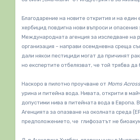
Благодарение на новите открития и на един 
хербицид повдигна нови въпроси и опасения
Международната агенция за изследване на ра
организация – направи осемдневна среща със
дали някои пестициди могат да причинят рак 
но експертите отбелязват, че той трябва да 
Наскоро в пилотно проучване от
Moms Across 
урина и питейна вода. Нивата, открити в май
допустими нива в питейната вода в Европа. 
Агенцията за опазване на околната среда (EP
предположението, че глифозатът не биоаку