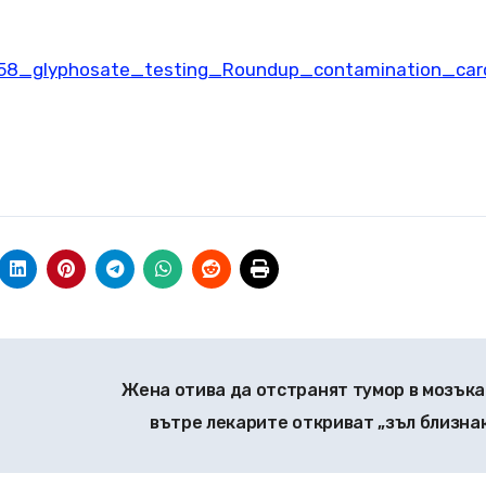
658_glyphosate_testing_Roundup_contamination_car
Жена отива да отстранят тумор в мозъка 
вътре лекарите откриват „зъл близна