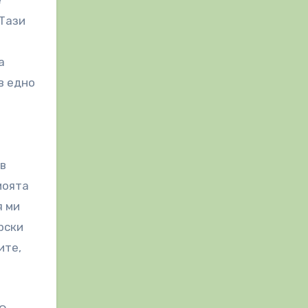
е
 Тази
а
в едно
 в
моята
я ми
рски
ите,