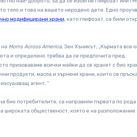
лютно най-доброто, за да се избегне глифозат или ГМ
о тяло и това на вашето неродено дете. Едно проуч
чно модифицирани храни
, като глифозат, са били отк
р на
Moms Across America
, Зен Хъникът, „Кърмата все 
бета и определено трябва да се предпочита пред
сто призоваваме всички майки да се хранят с био хра
чни продукти, масла и зърнени храни, които се пръска
 изсушаващ агент. “
 на био потребителите, са направили първата по рода
а широката общественост, която е на разположение 