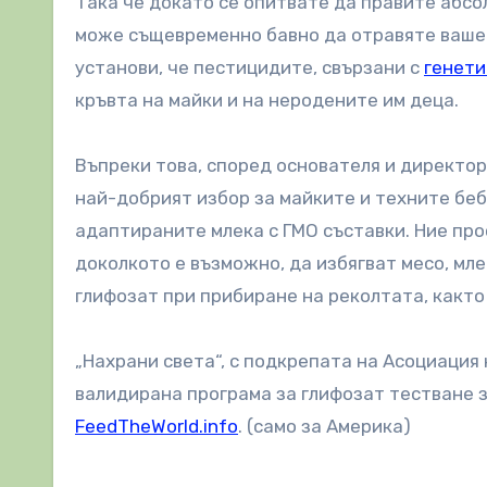
Така че докато се опитвате да правите абсо
може същевременно бавно да отравяте вашет
установи, че пестицидите, свързани с
генети
кръвта на майки и на неродените им деца.
Въпреки това, според основателя и директо
най-добрият избор за майките и техните бе
адаптираните млека с ГМО съставки. Ние про
доколкото е възможно, да избягват месо, мле
глифозат при прибиране на реколтата, както
„Нахрани света“, с подкрепата на Асоциация
валидирана програма за глифозат тестване з
FeedTheWorld.info
. (само за Америка)