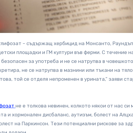
детски площадки и ГМ култури във ферми. С течение н
 безопасен за употреба и не се натрупва в човешкот
скретира, не се натрупва в мазнини или тъкани на тяло
това, той се отделя непроменен в урината,“ заяви ст
ифозат
не е толкова невинен, колкото някои от нас си 
ата и хормонален дисбаланс, аутизъм, болест на Алцх
олест на Паркинсон. Тези потенциални рискове за зд
рди долари.