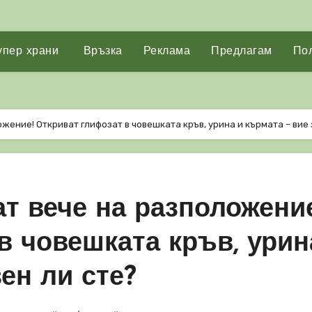
упер храни
Връзка
Реклама
Предлагам
Пол
ожение! Откриват глифозат в човешката кръв, урина и кърмата – вие
ат вече на разположение
в човешката кръв, урин
ен ли сте?