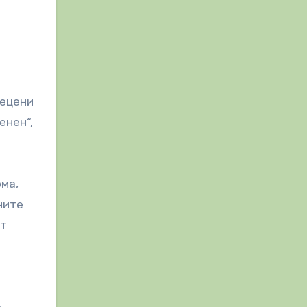
рецени
енен“,
ма,
ните
от