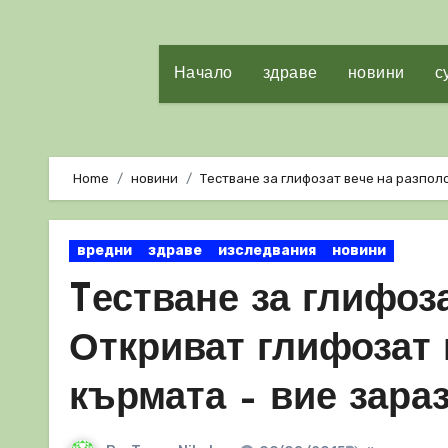
Начало
здраве
новини
с
Home
новини
Tестване за глифозат вече на разпол
вредни
здраве
изследвания
новини
Tестване за глифоз
Откриват глифозат 
кърмата – вие зараз