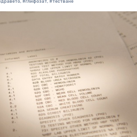
здравето
,
#глифозат
,
#тестване