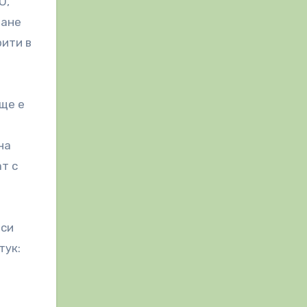
О,
ване
рити в
още е
на
т с
 си
тук: