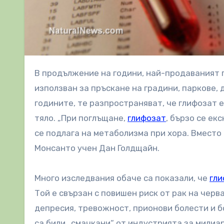
В продължение на години, най-продаваният глифозат – съдържащ хербицид на Монсанто, Раундъп, е бил
използван за пръскане на градини, паркове, 
годините, те разпространяват, че глифозат е
тяло. „При поглъщане,
глифозат
, бързо се ек
се подлага на метаболизма при хора. Вместо 
Монсанто учен Дан Голдщайн.
Много изследвания обаче са показали, че
гл
Той е свързан с повишен риск от рак на черв
депресия, тревожност, прионови болести и б
са били „смачкани“ от индустрията за милиа