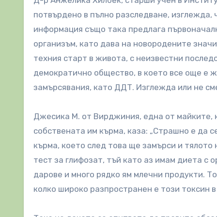
Д-р Анжелика Хилбек, старши учен в Институ
потвърдено в пълно разследване, изглежда, 
информация също така предлага първоначалн
организъм, като дава на новородените значи
техния старт в живота, с неизвестни послед
демократично общество, в което все още е 
замърсявания, като ДДТ. Изглежда или не см
Джесика М. от Вирджиния, една от майките, 
собствената им кърма, каза: „Страшно е да с
кърма, което след това ще замърси и тялото
тест за глифозат, тъй като аз имам диета с 
дарове и много рядко ям млечни продукти. То
колко широко разпространен е този токсин в