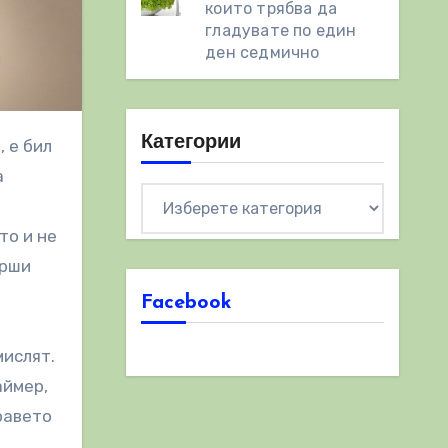
които трябва да
гладувате по един
ден седмично
Категории
а
Категории
о
то и не
арши
Facebook
мислят.
аймер,
равето