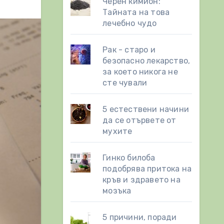
Черен кимион:
Тайната на това
лечебно чудо
Рак - старо и
безопасно лекарство,
за което никога не
сте чували
5 естествени начини
да се отървете от
мухите
Гинко билоба
подобрява притока на
кръв и здравето на
мозъка
5 причини, поради