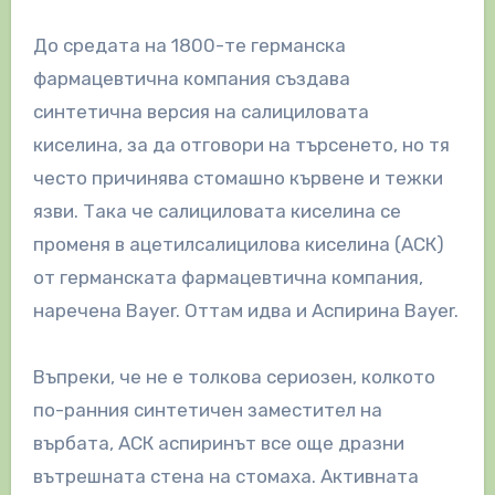
До средата на 1800-те германска
фармацевтична компания създава
синтетична версия на салициловата
киселина, за да отговори на търсенето, но тя
често причинява стомашно кървене и тежки
язви. Така че салициловата киселина се
променя в ацетилсалицилова киселина (АСК)
от германската фармацевтична компания,
наречена Bayer. Оттам идва и Аспирина Bayer.
Въпреки, че не е толкова сериозен, колкото
по-ранния синтетичен заместител на
върбата, АСК аспиринът все още дразни
вътрешната стена на стомаха. Активната