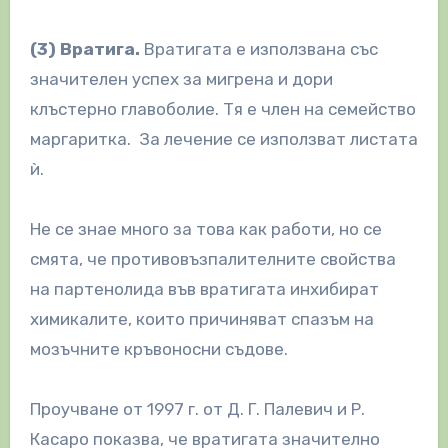
(3) Вратига.
Вратигата е използвана със
значителен успех за мигрена и дори
клъстерно главоболие. Тя е член на семейство
маргаритка. За лечение се използват листата
ѝ.
Не се знае много за това как работи, но се
смята, че противовъзпалителните свойства
на партенолида във вратигата инхибират
химикалите, които причиняват спазъм на
мозъчните кръвоносни съдове.
Проучване от 1997 г. от Д. Г. Палевич и Р.
Касаро показва, че вратигата значително