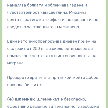
намалява болката и облекчава гадене и
чувствителност към светлина. Мнозина
смятат вратига като ефективно превантивно
средство за склонните към мигрена.
Един източник препоръчва дневен прием на
екстракт от 250 мг за около един месец за
намаляване честотата и интензивността на
мигрена.
Проверете вратигата при някой, който добре
познава билките.
(4) Шлемник
. Шлемникът е безопасно,
ефективно решение за тензионно главоболие