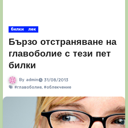
билки
лек
Бързо отстраняване на
главоболие с тези пет
билки
By
admin
31/08/2013
#главоболие
,
#облекчение