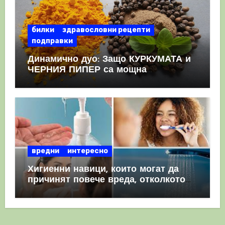
билки
здравословни рецепти
подправки
Динамично дуо: Защо КУРКУМАТА и
ЧЕРНИЯ ПИПЕР са мощна
комбинация
вредни
интересно
Хигиенни навици, които могат да
причинят повече вреда, отколкото
полза