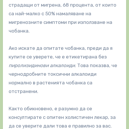
страдащи от мигрена, 68 процента, от които
са най-малко с 50% намаляване на
мигренозните симптоми при използване на
чобанка.
Ако искате да опитате чобанка, преди да я
купите се уверете, че е етикетирана без
пиролизидинови алкалоиди
. Това показва, че
чернодробните токсични алкалоиди
нормално в растенията чобанка са
отстранени.
Както обикновено, е разумно да се
консултирате с опитен холистичен лекар, за
да се уверите дали това е правилно за вас.