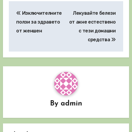
Навигация
Изключителните
Лекувайте белези
ползи за здравето
от акне естествено
от женшен
с тези домашни
средства
By
admin