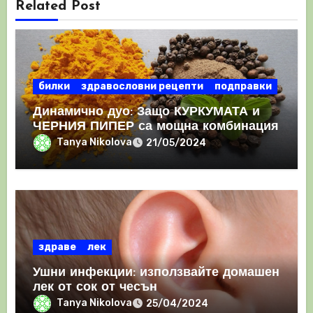
Related Post
билки
здравословни рецепти
подправки
Динамично дуо: Защо КУРКУМАТА и
ЧЕРНИЯ ПИПЕР са мощна комбинация
Tanya Nikolova
21/05/2024
здраве
лек
Ушни инфекции: използвайте домашен
лек от сок от чесън
Tanya Nikolova
25/04/2024