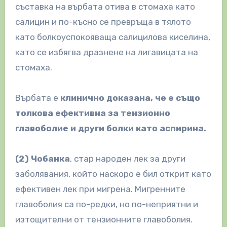
съставка на върбата отива в стомаха като
салицин и по-късно се превръща в тялото
като болкоуспокояваща салицилова киселина,
като се избягва дразнене на лигавицата на
стомаха.
Върбата е
клинично доказана, че е също
толкова ефективна за тензионно
главоболие и други болки като аспирина.
(2) Чобанка
, стар народен лек за други
заболявания, който наскоро е бил открит като
ефективен лек при мигрена. Мигренните
главоболия са по-редки, но по-неприятни и
изтощителни от тензионните главоболия.