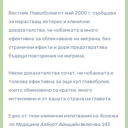
Вестник
Главоболие
от май 2000 г. съобщава
за нарастващ интерес и клинични
доказателства, че чобанката е много
ефективна за облекчаване на мигрена, без
странични ефекти и дори предотвратява
бъдещи повторения на мигрена.
Някои доказателства сочат, че чобанката е
толкова ефективна за още куп главоболия,
които обикновено са кратки, много
интензивни и от едната страна на главата.
Едно от тези клинични изпитвания на
Колежа
по Медицина Алберт Айнщайн
включва 245