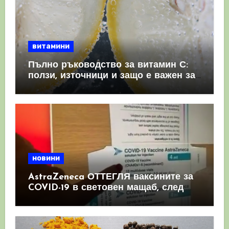
витамини
Пълно ръководство за витамин С:
ползи, източници и защо е важен за
имунната система
новини
AstraZeneca ОТТЕГЛЯ ваксините за
COVID-19 в световен мащаб, след
като призна, че те причиняват
КРЪВНИ съсиреци