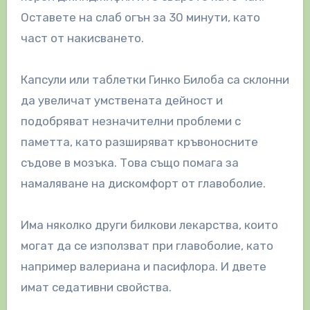
Оставете на слаб огън за 30 минути, като
част от накисването.
Капсули или таблетки Гинко Билоба са склонни
да увеличат умствената дейност и
подобряват незначителни проблеми с
паметта, като разширяват кръвоносните
съдове в мозъка. Това също помага за
намаляване на дискомфорт от главоболие.
Има няколко други билкови лекарства, които
могат да се използват при главоболие, като
например валериана и пасифлора. И двете
имат седативни свойства.