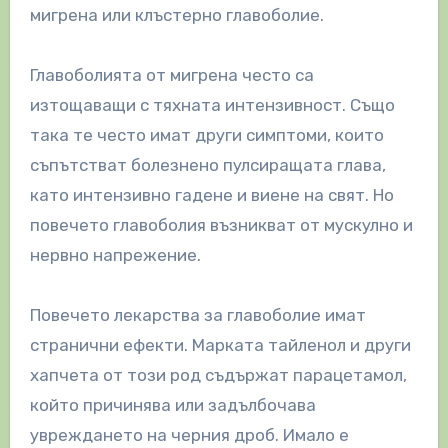
мигрена или клъстерно главоболие.
Главоболията от мигрена често са
изтощаващи с тяхната интензивност. Също
така те често имат други симптоми, които
съпътстват болезнено пулсиращата глава,
като интензивно гадене и виене на свят. Но
повечето главоболия възникват от мускулно и
нервно напрежение.
Повечето лекарства за главоболие имат
странични ефекти. Марката тайленол и други
хапчета от този род съдържат парацетамол,
който причинява или задълбочава
увреждането на черния дроб. Имало е