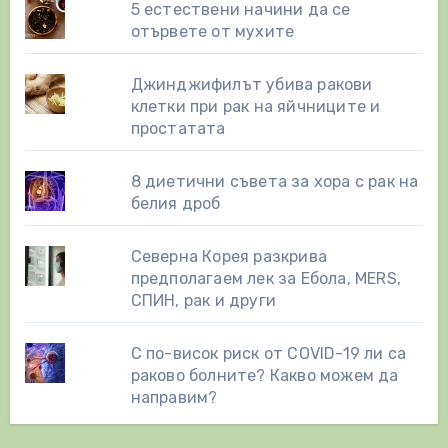
5 естествени начини да се
отървете от мухите
Джинджифилът убива ракови
клетки при рак на яйчниците и
простатата
8 диетични съвета за хора с рак на
белия дроб
Северна Корея разкрива
предполагаем лек за Ебола, MERS,
СПИН, рак и други
С по-висок риск от COVID-19 ли са
раково болните? Какво можем да
направим?