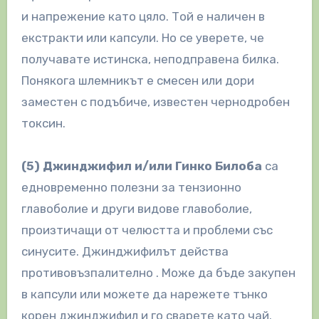
и напрежение като цяло. Той е наличен в
екстракти или капсули. Но се уверете, че
получавате истинска, неподправена билка.
Понякога шлемникът е смесен или дори
заместен с подъбиче, известен чернодробен
токсин.
(5) Джинджифил и/или Гинко Билоба
са
едновременно полезни за тензионно
главоболие и други видове главоболие,
произтичащи от челюстта и проблеми със
синусите. Джинджифилът действа
противовъзпалително . Може да бъде закупен
в капсули или можете да нарежете тънко
корен джинджифил и го сварете като чай.