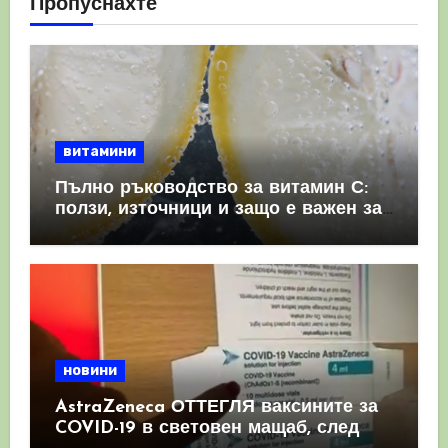
Пропуснахте
витамини
Пълно ръководство за витамин С:
ползи, източници и защо е важен за
имунната система
новини
AstraZeneca ОТТЕГЛЯ ваксините за
COVID-19 в световен мащаб, след