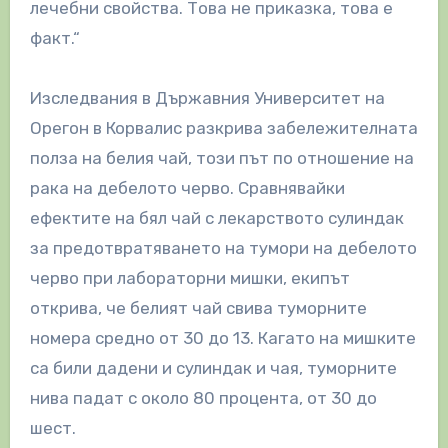
лечебни свойства. Това не приказка, това е
факт.“
Изследвания в Държавния Университет на
Орегон в Корвалис разкрива забележителната
полза на белия чай, този път по отношение на
рака на дебелото черво. Сравнявайки
ефектите на бял чай с лекарството сулиндак
за предотвратяването на тумори на дебелото
черво при лабораторни мишки, екипът
открива, че белият чай свива туморните
номера средно от 30 до 13. Кагато на мишките
са били дадени и сулиндак и чая, туморните
нива падат с около 80 процента, от 30 до
шест.