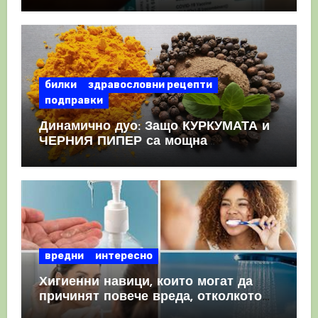
като призна, че те причиняват
КРЪВНИ съсиреци
билки
здравословни рецепти
подправки
Динамично дуо: Защо КУРКУМАТА и
ЧЕРНИЯ ПИПЕР са мощна
комбинация
вредни
интересно
Хигиенни навици, които могат да
причинят повече вреда, отколкото
полза