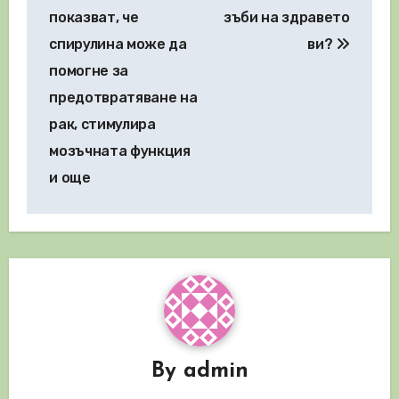
показват, че
зъби на здравето
спирулина може да
ви?
помогне за
предотвратяване на
рак, стимулира
мозъчната функция
и още
By
admin