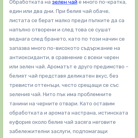
Обработката на
зелен чай
е много по-кратка,
един или два дни. При белия чай обаче,
листата се берат малко преди пъпките да са
напълно отворени и след това се сушат
веднага след брането, като по този начин се
запазва много по-високото съдържание на
антиоксиданти, в сравнение с всеки черен
или зелен чай. Ароматът е друго предимство –
белият чай представя деликатен вкус, без
тревисти оттенъци, често срещащи се със
зеления чай. Нито пък има проблемните
танини на черните отвари. Като оставим
обработката и аромата настрана, истинската
еуфория около белия чай засяга неговите
забележителни заслуги, подпомагащи