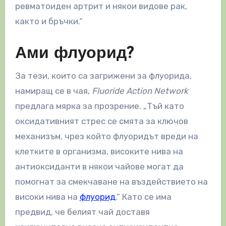
ревматоиден артрит и някои видове рак,
както и бръчки.“
Ами флуорид?
За тези, които са загрижени за флуорида,
намиращ се в чая,
Fluoride Action Network
предлага мярка за прозрение. „Тъй като
оксидативният стрес се смята за ключов
механизъм, чрез който флуоридът вреди на
клетките в организма, високите нива на
антиоксиданти в някои чайове могат да
помогнат за смекчаване на въздействието на
високи нива на
флуорид
.“ Като се има
предвид, че белият чай доставя