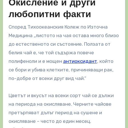
Окисление и други
любопитни факти
Според Тихоокеанския Колеж по Източна
Медицина „листото на чая остава много близо
до естественото си състояние. Ползата от
белия чай е, че той съдържа повече
полифеноли и е мощен
антиоксидант
, който
се бори и убива клетките, причиняващи рак,
по-добре от всеки друг вид чай.“
Цветът и вкусът на всеки сорт чай се дължи
на периода на окисляване. Черните чайове
претърпяват дълъг период на сушене и
окисляване – често до един месец.