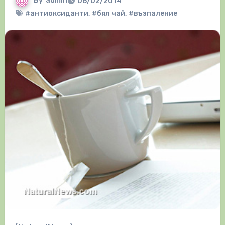
By
admin
06/02/2014
#антиоксиданти
,
#бял чай
,
#възпаление