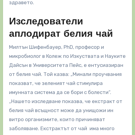
здравето.
Изследователи
аплодират белия чай
Милтън Шифенбауер, PhD, професор и
микробиолог в Колеж по Изкуствата и Науките
Дайсън в Университета Пейс, е ентусиазиран
от белия чай. Той казва: „Минали проучвания
показват, че зеленият чай стимулира
имунната система да се бори с болести“.
„Нашето изследване показва, че екстракт от
белия чай всъщност може да унищожи ин
витро организмите, които причиняват
заболяване. Екстрактът от чай има много