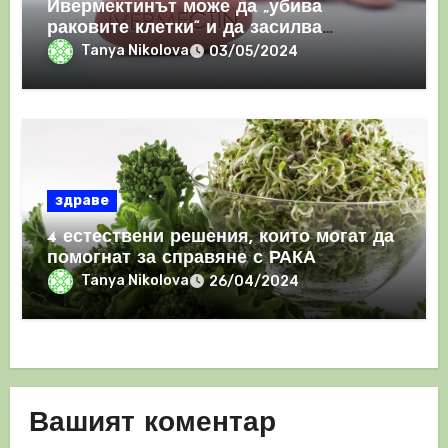
Ивермектинът може да „убива
раковите клетки“ и да засилва
имунния отговор
Tanya Nikolova
03/05/2024
здраве
4 естествени решения, които могат да
помогнат за справяне с РАКА
Tanya Nikolova
26/04/2024
Вашият коментар