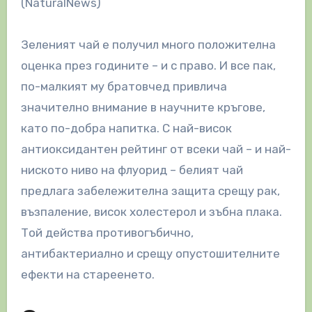
(NaturalNews)
Зеленият чай е получил много положителна
оценка през годините – и с право. И все пак,
по-малкият му братовчед привлича
значително внимание в научните кръгове,
като по-добра напитка. С най-висок
антиоксидантен рейтинг от всеки чай – и най-
ниското ниво на флуорид – белият чай
предлага забележителна защита срещу рак,
възпаление, висок холестерол и зъбна плака.
Той действа противогъбично,
антибактериално и срещу опустошителните
ефекти на стареенето.