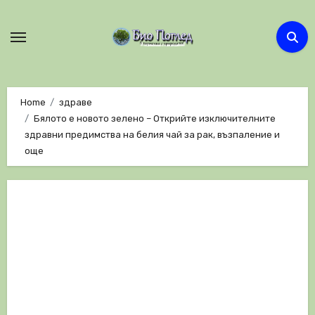
Skip
to
content
Home
здраве
Бялото е новото зелено – Открийте изключителните
здравни предимства на белия чай за рак, възпаление и
още