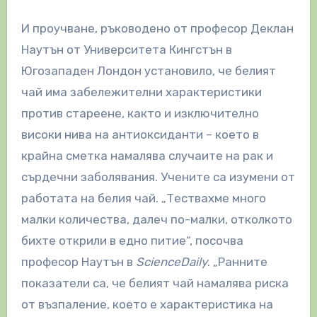
И проучване, ръководено от професор Деклан
Наутън от Университета Кингстън в
Югозападен Лондон установило, че белият
чай има забележителни характеристики
против стареене, както и изключително
високи нива на антиоксиданти – което в
крайна сметка намалява случаите на рак и
сърдечни заболявания. Учените са изумени от
работата на белия чай. „Тествахме много
малки количества, далеч по-малки, отколкото
бихте открили в едно питие“, посочва
професор Наутън в
ScienceDaily
. „Ранните
показатели са, че белият чай намалява риска
от възпаление, което е характеристика на