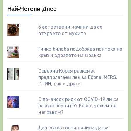
Най-Четени Днес
5 естествени начини да се
отървете от мухите
Гинко билоба подобрява притока на
кръв и здравето на мозъка
Северна Корея разкрива
предполагаем лек за Ебола, MERS,
СПИН, рак и други
С по-висок риск от COVID-19 ли са
раково болните? Какво можем да
направим?
Два естествени начинa да си