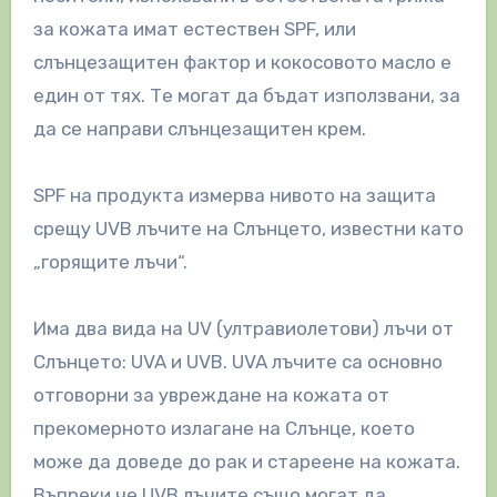
за кожата имат естествен SPF, или
слънцезащитен фактор и кокосовото масло е
един от тях. Те могат да бъдат използвани, за
да се направи слънцезащитен крем.
SPF на продукта измерва нивото на защита
срещу UVB лъчите на Слънцето, известни като
„горящите лъчи“.
Има два вида на UV (ултравиолетови) лъчи от
Слънцето: UVA и UVB. UVA лъчите са основно
отговорни за увреждане на кожата от
прекомерното излагане на Слънце, което
може да доведе до рак и стареене на кожата.
Въпреки че UVB лъчите също могат да