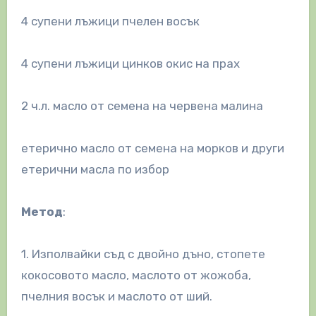
4 супени лъжици пчелен восък
4 супени лъжици цинков окис на прах
2 ч.л. масло от семена на червена малина
етерично масло от семена на морков и други
етерични масла по избор
Метод
:
1. Изполвайки съд с двойно дъно, стопете
кокосовото масло, маслото от жожоба,
пчелния восък и маслото от ший.