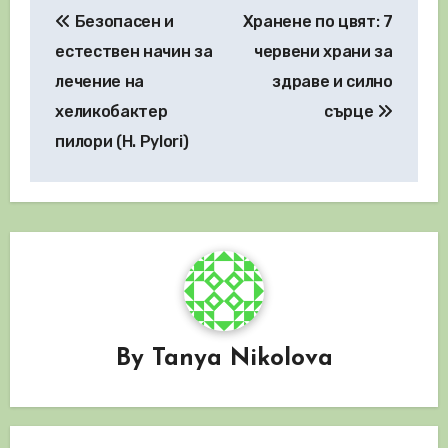
Безопасен и
Хранене по цвят: 7
естествен начин за
червени храни за
лечение на
здраве и силно
хеликобактер
сърце
пилори (H. Pylori)
By
Tanya Nikolova