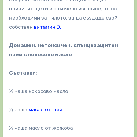
причинят щети и слънчево изгаряне, те са
необходими за тялото, за да създаде свой
собствен
витамин D.
Домашен, нетоксичен, слънцезащитен
крем с кокосово масло
Съставки
:
½ чаша кокосово масло
½ чаша
масло от ший
¼ чаша масло от жожоба