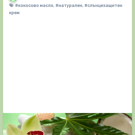
#кокосово масло
,
#натурален
,
#слънцезащитен
крем