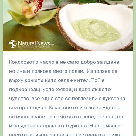
Кокосовото масло е не само добро за ядене,
но има и толкова много ползи. Използва се
върху кожата като овлажнител. Той е
подхранващ, успокояващ и дава същото
чувство, все едно сте се поглезили с луксозна
спа процедура. Кокосовото масло е чудесно
за използване не само за готвене, печене, но
и за ядене направо от буркана. Много масла-
носители, използвани в естествената грижа