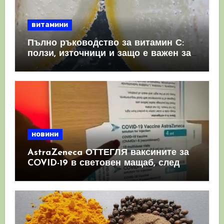
витамини
Пълно ръководство за витамин С:
ползи, източници и защо е важен за
имунната система
новини
AstraZeneca ОТТЕГЛЯ ваксините за
COVID-19 в световен мащаб, след
като призна, че те причиняват
КРЪВНИ съсиреци