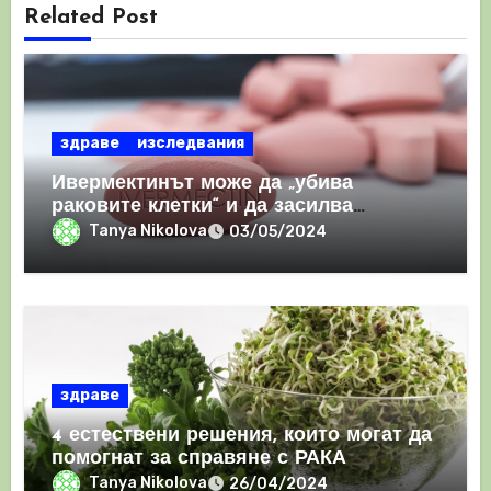
Related Post
здраве
изследвания
Ивермектинът може да „убива
раковите клетки“ и да засилва
имунния отговор
Tanya Nikolova
03/05/2024
здраве
4 естествени решения, които могат да
помогнат за справяне с РАКА
Tanya Nikolova
26/04/2024