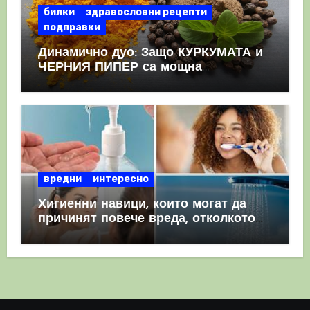
билки
здравословни рецепти
подправки
Динамично дуо: Защо КУРКУМАТА и
ЧЕРНИЯ ПИПЕР са мощна
комбинация
вредни
интересно
Хигиенни навици, които могат да
причинят повече вреда, отколкото
полза