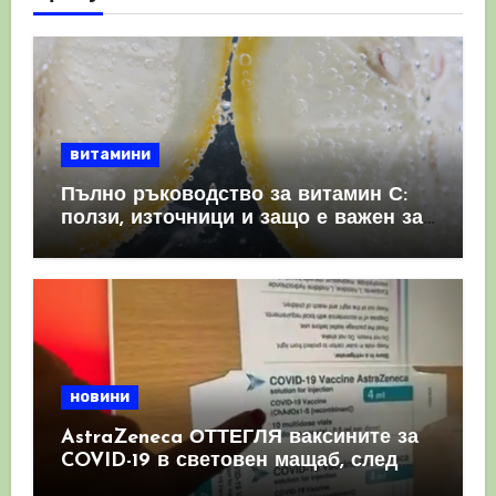
витамини
Пълно ръководство за витамин С:
ползи, източници и защо е важен за
имунната система
новини
AstraZeneca ОТТЕГЛЯ ваксините за
COVID-19 в световен мащаб, след
като призна, че те причиняват