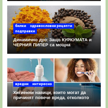
КРЪВНИ съсиреци
билки
здравословни рецепти
подправки
Динамично дуо: Защо КУРКУМАТА и
ЧЕРНИЯ ПИПЕР са мощна
комбинация
вредни
интересно
Хигиенни навици, които могат да
причинят повече вреда, отколкото
полза