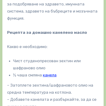
за подобряване на здравето, имунната
система, здравето на бъбреците и мозъчната
функция.
Рецепта за домашно канелено масло
Какво е необходимо:
Чист студенопресован зехтин или
шафраново олио
½ чаша смляна
канела
– Затоплете зехтина/шафрановото олио на
средна температура на котлона.
– Добавете канелата и разбъркайте, за да се