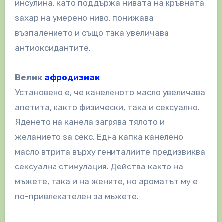
инсулина, като поддържа нивата на кръвната
захар на умерено ниво, понижава
възпалението и също така увеличава
антиоксидантите.
Велик
афродизиак
Установено е, че канеленото масло увеличава
апетита, както физически, така и сексуално.
Яденето на канела загрява тялото и
желанието за секс. Една капка канелено
масло втрита върху гениталиите предизвиква
сексуална стимулация. Действа както на
мъжете, така и на жените, но ароматът му е
по-привлекателен за мъжете.