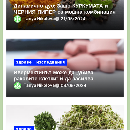
Динамично дуо: Защо КУРКУМАТА и
ЧЕРНИЯ ПИПЕР са мощна комбинация
Tanya Nikolova
21/05/2024
здраве
изследвания
Ивермектинът може да „убива
раковите клетки“ и да засилва
имунния отговор
Tanya Nikolova
03/05/2024
здраве