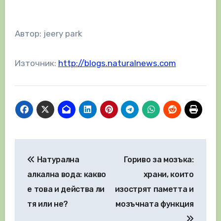
Автор: jeery park
Източник:
http://blogs.naturalnews.com
Навигация
Натурална
Гориво за мозъка:
алкална вода: какво
храни, които
е това и действа ли
изострят паметта и
тя или не?
мозъчната функция