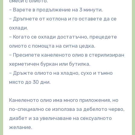
смеси с олиото.
– Варете в продължение на 3 минути.
– Дръпнете от котлона и го оставете да се
охлади.
– Когато се охлади достатъчно, прецедете
олиото с помощта на ситна цедка.
– Пресипете канеленото олио в стерилизиран
херметичен буркан или бутилка.
– Дръжте олиото на хладно, сухо и тъмно
място до 30 дни.
Канеленото олио има много приложения, но
по-специално се използва за дебелото черво,
диабет и за увеличаване на сексуалното
желание.