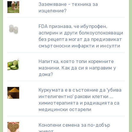
Заземяване - техника за
изцеление?
FDA признава, че ибупрофен,
аспирин и други болкоуспокояващи
без рецепта могат да предизвикат
смъртоносни инфаркти и инсулти
Напитка, която топи коремните
мазнини. Как да си я направим у
дома?
Куркумата е в състояние да 'убива
интелигентно' ракови клетки ...
химиотерапията и радиацията са
медицински остарели
Конопени семена за по-добър
живот