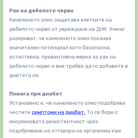
Рак на дебелото черво
Канеленото олио защитава клетките на
дебелото черво от увреждане на ДНК. Учени
разкриват, че канеленото олио показва
значителен потенциал като безопасна,
естествена, превантивна мярка за рак на
дебелото черво и вие трябва да го добавите в
диетата си.
Помага при диабет
Установено е, че канеленото олио подобрява
честите
симптоми на диабет.
То се бори с
инсулиновата резистентност чрез
подобряване на отговора на организма към