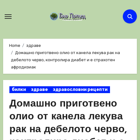
Skip
to
content
Home
здраве
Домашно приготвено олио от канела лекува рак на
дебелото черво, контролира диабет и е страхотен
афродизиак
билки
здраве
здравословни рецепти
Домашно приготвено
олио от канела лекува
рак на дебелото черво,