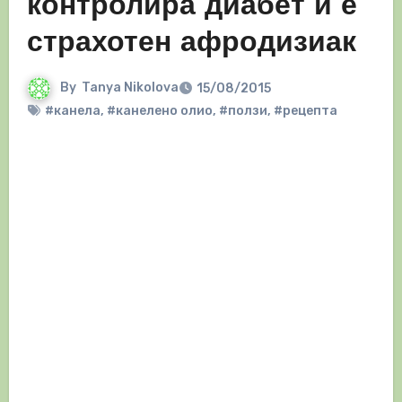
контролира диабет и е
страхотен афродизиак
By
Tanya Nikolova
15/08/2015
#канела
,
#канелено олио
,
#ползи
,
#рецепта