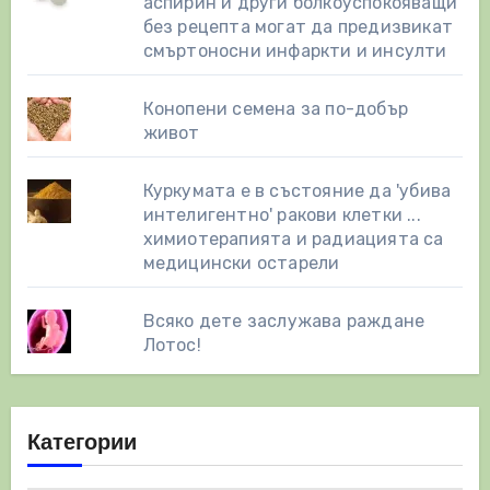
аспирин и други болкоуспокояващи
без рецепта могат да предизвикат
смъртоносни инфаркти и инсулти
Конопени семена за по-добър
живот
Куркумата е в състояние да 'убива
интелигентно' ракови клетки ...
химиотерапията и радиацията са
медицински остарели
Всяко дете заслужава раждане
Лотос!
Категории