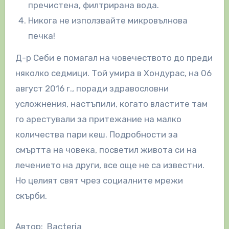
пречистена, филтрирана вода.
Никога не използвайте микровълнова
печка!
Д-р Себи е помагал на човечеството до преди
няколко седмици. Той умира в Хондурас, на 06
август 2016 г., поради здравословни
усложнения, настъпили, когато властите там
го арестували за притежание на малко
количества пари кеш. Подробности за
смъртта на човека, посветил живота си на
лечението на други, все още не са известни.
Но целият свят чрез социалните мрежи
скърби.
Автор: Bacteria