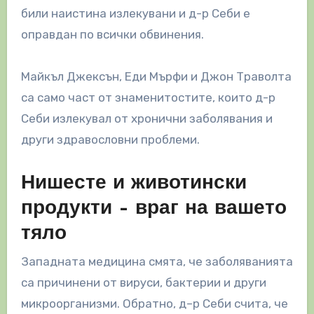
били наистина излекувани и д-р Себи е
оправдан по всички обвинения.
Майкъл Джексън, Еди Мърфи и Джон Траволта
са само част от знаменитостите, които д-р
Себи излекувал от хронични заболявания и
други здравословни проблеми.
Нишесте и животински
продукти – враг на вашето
тяло
Западната медицина смята, че заболяванията
са причинени от вируси, бактерии и други
микроорганизми. Обратно, д–р Себи счита, че