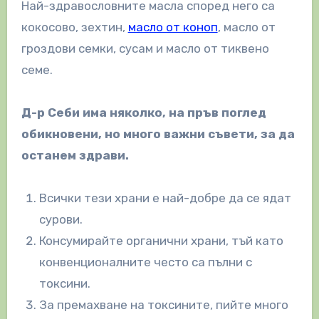
Най-здравословните масла според него са
кокосово, зехтин,
масло от коноп
, масло от
гроздови семки, сусам и масло от тиквено
семе.
Д-р Себи има няколко, на пръв поглед
обикновени, но много важни съвети, за да
останем здрави.
Всички тези храни е най-добре да се ядат
сурови.
Консумирайте органични храни, тъй като
конвенционалните често са пълни с
токсини.
За премахване на токсините, пийте много