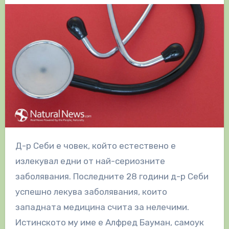
Д-р Себи е човек, който естествено е
излекувал едни от най-сериозните
заболявания. Последните 28 години д-р Себи
успешно лекува заболявания, които
западната медицина счита за нелечими.
Истинското му име е Алфред Бауман, самоук