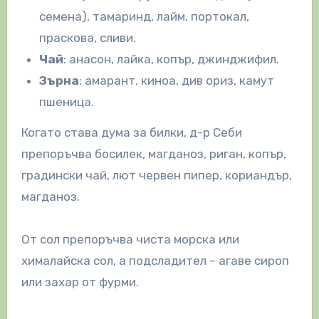
семена), тамаринд, лайм, портокал,
праскова, сливи.
Чай
: анасон, лайка, копър, джинджифил.
Зърна
: амарант, киноа, див ориз, камут
пшеница.
Когато става дума за билки, д-р Себи
препоръчва босилек, магданоз, риган, копър,
градински чай, лют червен пипер, кориандър,
магданоз.
От сол препоръчва чиста морска или
хималайска сол, а подсладител – агаве сироп
или захар от фурми.