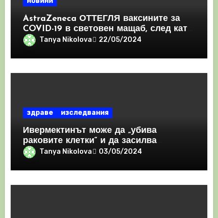
новини
AstraZeneca ОТТЕГЛЯ ваксините за
COVID-19 в световен мащаб, след като
призна, че те причиняват КРЪВНИ
Tanya Nikolova
22/05/2024
съсиреци
здраве
изследвания
Ивермектинът може да „убива
раковите клетки“ и да засилва
имунния отговор
Tanya Nikolova
03/05/2024