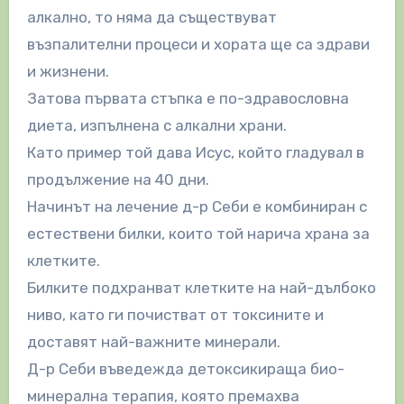
алкално, то няма да съществуват
възпалителни процеси и хората ще са здрави
и жизнени.
Затова първата стъпка е по-здравословна
диета, изпълнена с алкални храни.
Като пример той дава Исус, който гладувал в
продължение на 40 дни.
Начинът на лечение д-р Себи е комбиниран с
естествени билки, които той нарича храна за
клетките.
Билките подхранват клетките на най-дълбоко
ниво, като ги почистват от токсините и
доставят най-важните минерали.
Д-р Себи въведежда детоксикираща био-
минерална терапия, която премахва