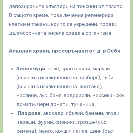
депозираните клъстери на токсини от тялото.
В същото време, това лечение регенерира
клетки и тъкани, които са увредени, поради
дългосрочната кисела среда в организма.
Алкални храни, препоръчани от д-р Себи
Зеленчуци
: зеле, краставици, марули
(всички с изключение на айсберг), гъби
(всички с изключение на шийтаке),
маслини, лук, бамя, водорасли, мексикански
домати, чери домати, тученица.
Плодове
: авокадо, ябълки, банани, ягоди,
череши, фурми, смокини, грозде (със
семена), манго, круши, папая, диня (със