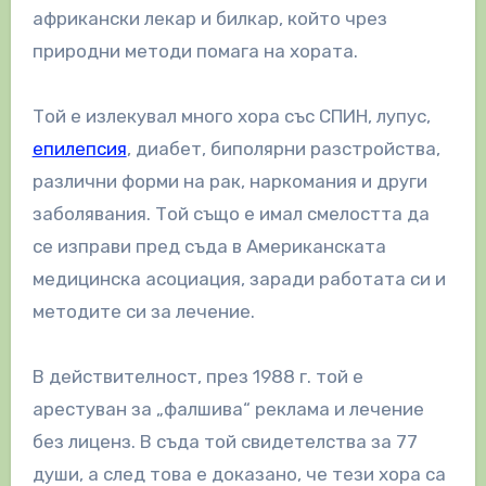
африкански лекар и билкар, който чрез
природни методи помага на хората.
Той е излекувал много хора със СПИН, лупус,
епилепсия
, диабет, биполярни разстройства,
различни форми на рак, наркомания и други
заболявания. Той също е имал смелостта да
се изправи пред съда в Американската
медицинска асоциация, заради работата си и
методите си за лечение.
В действителност, през 1988 г. той е
арестуван за „фалшива“ реклама и лечение
без лиценз. В съда той свидетелства за 77
души, а след това е доказано, че тези хора са