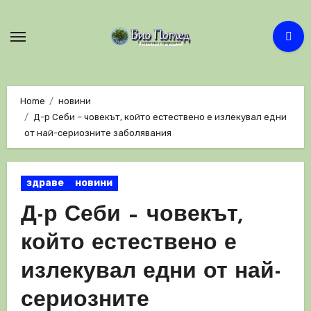
Skip
to
content
Home
новини
Д-р Себи – човекът, който естествено е излекувал едни
от най-сериозните заболявания
здраве
новини
Д-р Себи – човекът,
който естествено е
излекувал едни от най-
сериозните