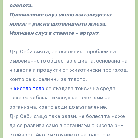
слепота.
Превишение слуз около щитовидната
жлеза – рак на щитовидната жлеза.
Излишен слуз в ставите – артрит.
Д-р Себи смята, че основният проблем на
съвременното общество е диета, основана на
нишесте и продукти от животински произход,
които се киселинни за тялото.
В
кисело тяло
се създава токсична среда.
Така се забавят и запушват системи на
организма, което води до възпаление.
Д-р Себи също така заяви, че болестта може
да се развива само в организъм с кисела рН-
стойност. Ако състоянието на тялото е