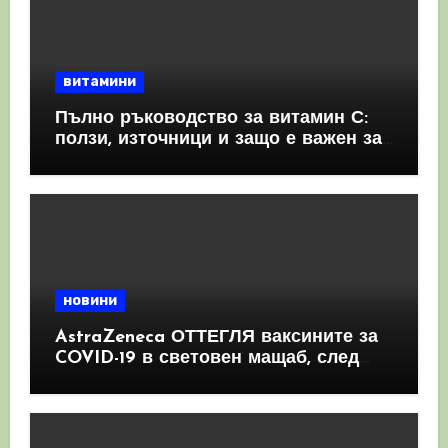
витамини
Пълно ръководство за витамин С:
ползи, източници и защо е важен за
имунната система
новини
AstraZeneca ОТТЕГЛЯ ваксините за
COVID-19 в световен мащаб, след
като призна, че те причиняват
КРЪВНИ съсиреци