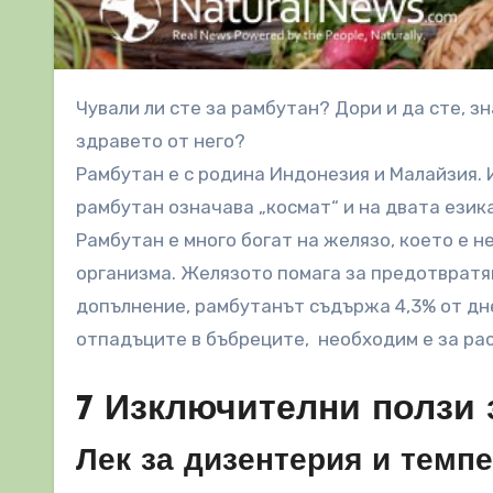
Чували ли сте за рамбутан? Дори и да сте, знаете ли какъв е произхода му или какви са ползите за
здравето от него?
Рамбутан е с родина Индонезия и Малайзия. 
рамбутан означава „космат“ и на двата езика
Рамбутан е много богат на желязо, което е н
организма. Желязото помага за предотвратяв
допълнение, рамбутанът съдържа 4,3% от дн
отпадъците в бъбреците, необходим е за рас
7 Изключителни ползи 
Лек за дизентерия и темп