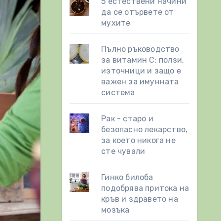
5 естествени начини
да се отървете от
мухите
Пълно ръководство
за витамин С: ползи,
източници и защо е
важен за имунната
система
Рак - старо и
безопасно лекарство,
за което никога не
сте чували
Гинко билоба
подобрява притока на
кръв и здравето на
мозъка