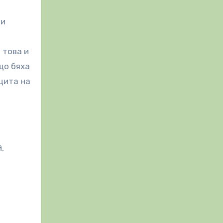
зи
 това и
що бяха
щита на
.
,