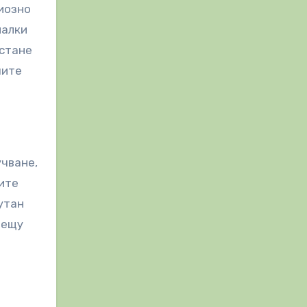
риозно
малки
 стане
чите
учване,
ите
утан
рещу