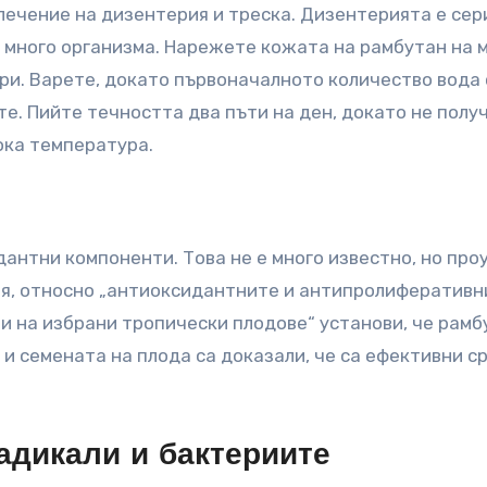
лечение на дизентерия и треска. Дизентерията е се
а много организма. Нарежете кожата на рамбутан на 
ври. Варете, докато първоначалното количество вода
те. Пийте течността два пъти на ден, докато не полу
ока температура.
антни компоненти. Това не е много известно, но про
я, относно „антиоксидантните и антипролиферативн
и на избрани тропически плодове“ установи, че рамб
и семената на плода са доказали, че са ефективни с
адикали и бактериите