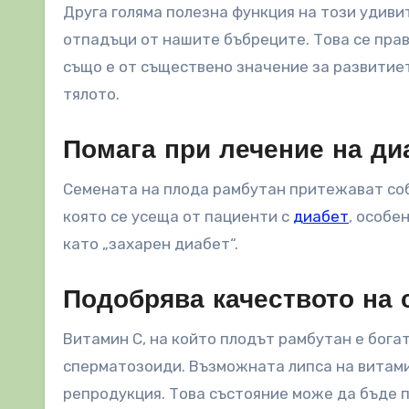
Друга голяма полезна функция на този удиви
отпадъци от нашите бъбреците. Това се пра
също е от съществено значение за развитие
тялото.
Помага при лечение на ди
Семената на плода рамбутан притежават собс
която се усеща от пациенти с
диабет
, особе
като „захарен диабет“.
Подобрява качеството на 
Витамин С, на който плодът рамбутан е бога
сперматозоиди. Възможната липса на витами
репродукция. Това състояние може да бъде п