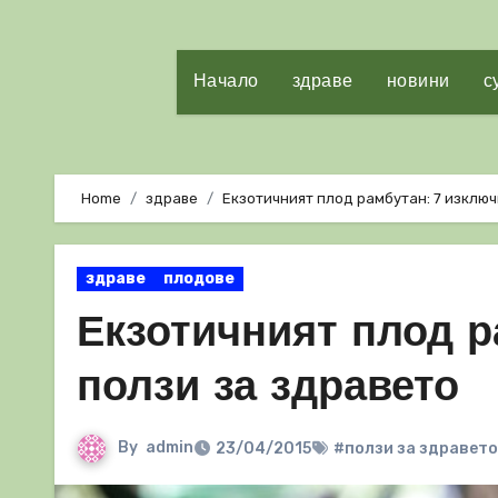
Начало
здраве
новини
с
Home
здраве
Екзотичният плод рамбутан: 7 изклю
здраве
плодове
Екзотичният плод р
ползи за здравето
By
admin
23/04/2015
#ползи за здравето