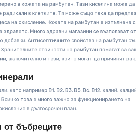
мерено в кожата на рамбутан. Тази киселина може да
 радикали в клетките. Тя може също така да предпа
цеса на окисление. Кожата на рамбутан е изпълнена с
за здравето. Много здравни магазини се възползват от
то добавки. Антисептичните свойства на рамбутан съ
. Хранителните стойности на рамбутан помагат за за
и, включително и тези, които могат да причинят рак
инерали
, като например B1, B2, B3, B5, B6, B12, калий, калций
 Всичко това е много важно за функционирането на
окисление в дългосрочен план.
 от бъбреците