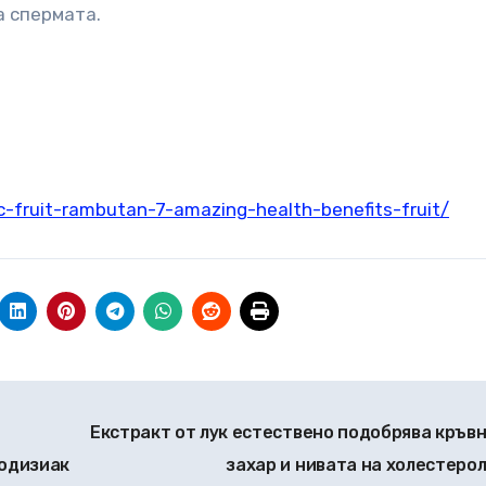
а спермата.
c-fruit-rambutan-7-amazing-health-benefits-fruit/
Екстракт от лук естествено подобрява кръв
родизиак
захар и нивата на холестеро