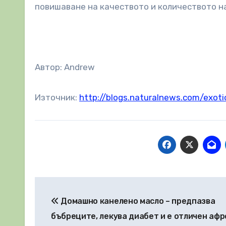
повишаване на качеството и количеството н
Автор: Andrew
Източник:
http://blogs.naturalnews.com/exoti
Навигация
Домашно канелено масло – предпазва
бъбреците, лекува диабет и е отличен аф