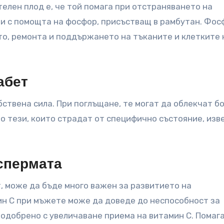
телен плод е, че той помага при отстраняването на
ви с помощта на фосфор, присъстващ в рамбутан. Фо
то, ремонта и поддържането на тъканите и клетките 
абет
твена сила. При поглъщане, те могат да облекчат бо
но тези, които страдат от специфично състояние, изв
спермата
т, може да бъде много важен за развитието на
н С при мъжете може да доведе до неспособност за
одобрено с увеличаване приема на витамин С. Помаг