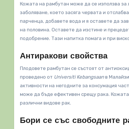
Кожата на рамбутан може да се използва за 
заболяване, което засяга червата и отслабв
парченца, добавете вода и я оставете да за
на половина. Оставете да изстине и прецеде
подобрение. Тази напитка помага и при виск
Антиракови свойства
Плодовете рамбутан се състоят от антиоксид
проведено от
Universiti Kebangsaan
в Малайзи
активности на негодните за консумация част
може да бъде ефективен срещу рака. Кожата 
различни видове рак.
Бори се със свободните р