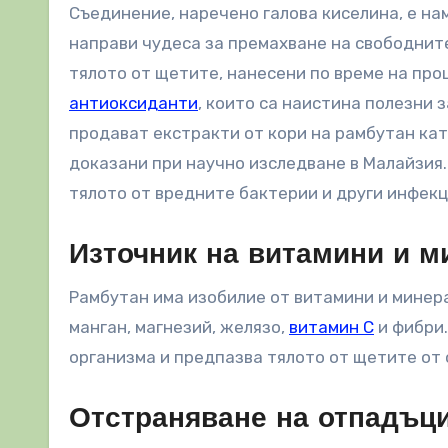
Съединение, наречено галова киселина, е на
направи чудеса за премахване на свободните
тялото от щетите, нанесени по време на про
антиоксиданти
, които са наистина полезни 
продават екстракти от кори на рамбутан ка
доказани при научно изследване в Малайзия
тялото от вредните бактерии и други инфекци
Източник на витамини и м
Рамбутан има изобилие от витамини и минерали
манган, магнезий, желязо,
витамин С
и фибри.
организма и предпазва тялото от щетите от 
Отстраняване на отпадъци