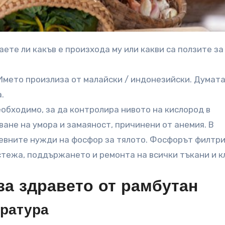
Името произлиза от малайски / индонезийски. Думат
.
еобходимо, за да контролира нивото на кислород в
ане на умора и замаяност, причинени от анемия. В
евните нужди на фосфор за тялото. Фосфорът филтр
тежа, поддържането и ремонта на всички тъкани и к
за здравето от рамбутан
ература