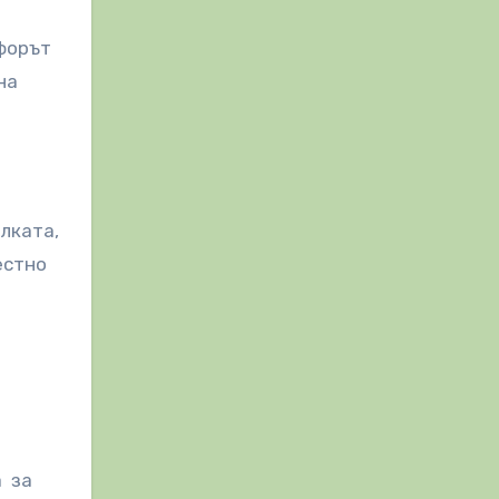
сфорът
на
лката,
естно
а за