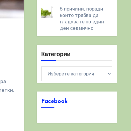
5 причини, поради
които трябва да
гладувате по един
ден седмично
а
Категории
Категории
ира
летки.
Facebook