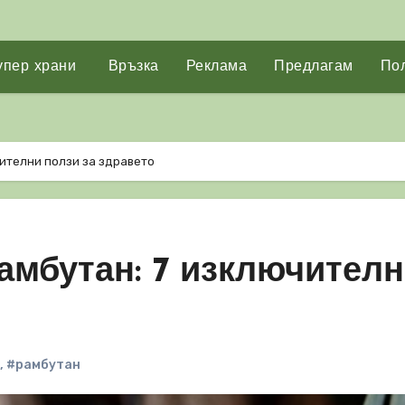
упер храни
Връзка
Реклама
Предлагам
Пол
чителни ползи за здравето
амбутан: 7 изключител
,
#рамбутан