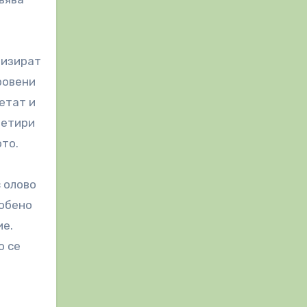
лизират
ровени
етат и
четири
ото.
 олово
собено
ие.
о се