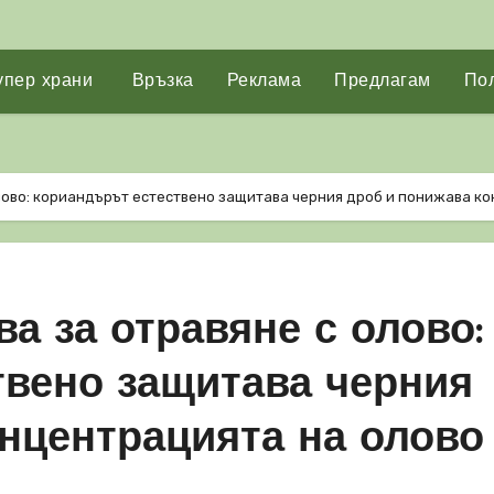
упер храни
Връзка
Реклама
Предлагам
Пол
олово: кориандърът естествено защитава черния дроб и понижава к
а за отравяне с олово:
твено защитава черния
нцентрацията на олово