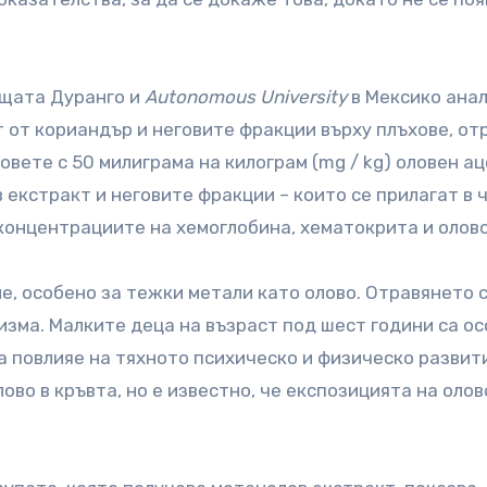
щата Дуранго и
Autonomous University
в Мексико ана
 от кориандър и неговите фракции върху плъхове, от
овете с 50 милиграма на килограм (mg / kg) оловен ац
в екстракт и неговите фракции – които се прилагат в 
 концентрациите на хемоглобина, хематокрита и олов
, особено за тежки метали като олово. Отравянето с
низма. Малките деца на възраст под шест години са о
а повлияе на тяхното психическо и физическо развит
во в кръвта, но е известно, че експозицията на олов