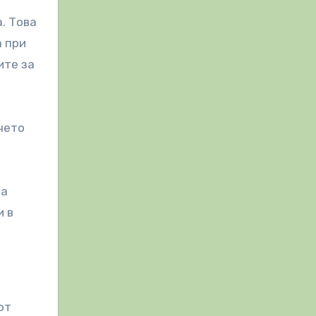
. Това
а при
ите за
чето
на
и в
от