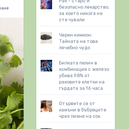
Рак - старо и
безопасно лекарство,
ране
за което никога не
сте чували
Черен кимион:
Тайната на това
лечебно чудо
Билката пелин в
комбинация с желязо
убива 98% от
раковите клетки на
гърдата за 16 часа
Отървете се от
камъни в бъбреците
чрез пиене на сок