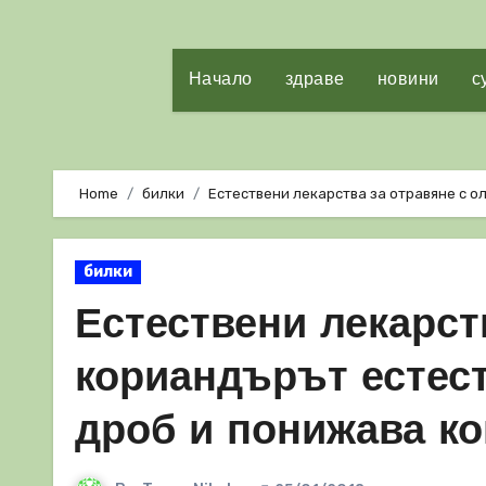
Начало
здраве
новини
с
Home
билки
Естествени лекарства за отравяне с 
билки
Естествени лекарств
кориандърът естес
дроб и понижава ко