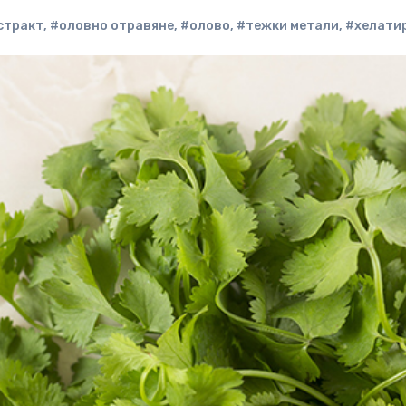
стракт
,
#оловно отравяне
,
#олово
,
#тежки метали
,
#хелати