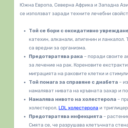
Южна Европа, Северна Африка и Западна Азия
се използват заради техните лечебни свойст
Той се бори с оксидативно увреждан
катехин, алканали, апигенин и ланкалол.
са вредни за организма.
Предотвратява рака
– поради своите а
за лечение на рак. Кореновите екстракт
миграцията на раковите клетки и стимул
Той помага за справяне с диабета
– и
намаляват нивата на кръвната захар и п
Намалява нивото на холестерола
– пр
холестерол,
LDL холестерола
и триглицер
Предотвратява инфекцията
– растени
Смята се, че разрушава клетъчната стена