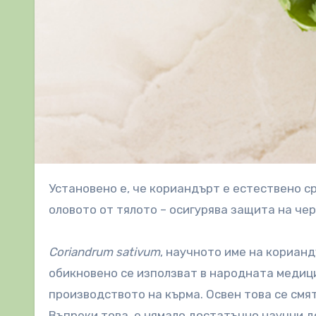
Установено е, че кориандърт е естествено средство за оловно отравяне, тъй като естествено хелатира
оловото от тялото – осигурява защита на че
Coriandrum sativum
, научното име на корианд
обикновено се използват в народната медиц
производството на кърма. Освен това се см
Въпреки това, е нямало достатъчно научни до