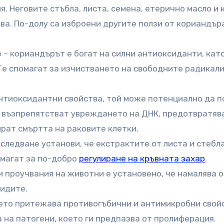
. Неговите стъбла, листа, семена, етерично масло и 
ва. По-долу са изброени другите ползи от кориандър
е
– кориандърът е богат на силни антиоксиданти, кат
 Те спомагат за изчистването на свободните радикали
нтиоксидантни свойства, той може потенциално да п
и възпрепятстват увреждането на ДНК, предотвратяв
ират смъртта на раковите клетки.
зследване установи, че екстрактите от листа и стебл
омагат за по-добро
регулиране на кръвната захар
.
и проучвания на животни е установено, че намалява 
идите.
ето притежава противогъбични и антимикробни свойс
 на патогени, което ги предпазва от пролиферация.