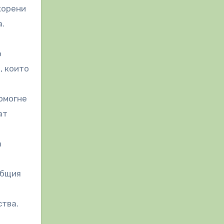
корени
а.
о
, които
омогне
ат
а
общия
тва.