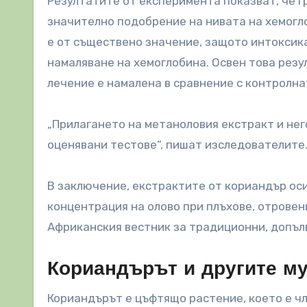
Резултатите от експеримента показват, че г
значително подобрение на нивата на хемогло
е от съществено значение, защото интоксика
намаляване на хемоглобина. Освен това резу
лечение е намалена в сравнение с контролна
„Прилагането на метаноловия екстракт и не
оценявани тестове“, пишат изследователите
В заключение, екстрактите от кориандър оси
концентрация на олово при плъхове, отровени
Африканския вестник за традиционни, допъл
Кориандърът и другите му
Кориандърът е цъфтящо растение, което е чл