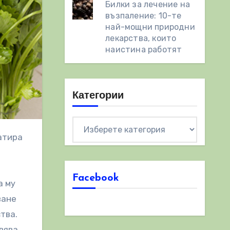
Билки за лечение на
възпаление: 10-те
най-мощни природни
лекарства, които
наистина работят
Категории
Категории
Facebook
а му
ване
тва.
вява