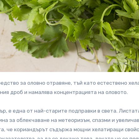
рния дроб и намалява концентрацията на оловото.
ър, е една от най-старите подправки в света. Листат
ина за облекчаване на метеоризъм, спазми и увелича
ята, че кориандърът съдържа мощни хелатиращи свойс
казателства, за да се докаже това, докато не се поя