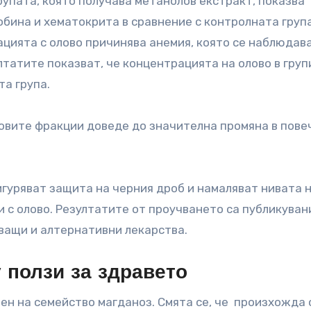
рупата, която получава метанолов екстракт, показва
бина и хематокрита в сравнение с контролната група
цията с олово причинява анемия, която се наблюдав
лтатите показват, че концентрацията на олово в груп
та група.
говите фракции доведе до значителна промяна в пове
.
гуряват защита на черния дроб и намаляват нивата 
 с олово. Резултатите от проучването са публикуван
ващи и алтернативни лекарства.
 ползи за здравето
ен на семейство магданоз. Смята се, че произхожда 