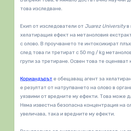
това изследване.
Екип от изследователи от
Juarez University
в 
хелатиращия ефект на метаноловия екстракт
с олово. В проучването те интоксикират плъх
след това ги третират с 50 mg / kg метаноло
групи за третиране. Освен това те оценяват
Кориандърът
е обещаващ агент за хелатиране
е резултат от натрупването на олово в орга
уязвими от вредните му ефекти. Това може д
Няма известна безопасна концентрация на оло
увеличава, така и вредните му ефекти.