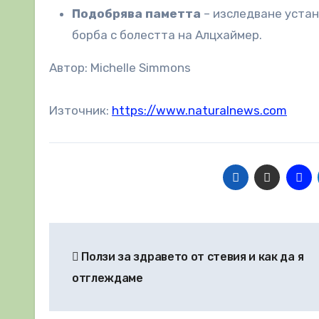
Подобрява паметта
– изследване устан
борба с болестта на Алцхаймер.
Автор: Michelle Simmons
Източник:
https://www.naturalnews.com
Навигация
Ползи за здравето от стевия и как да я
отглеждаме