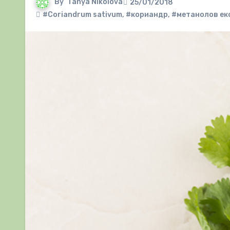
By
Tanya Nikolova
25/01/2018
#Coriandrum sativum
,
#кориандр
,
#метанолов ек