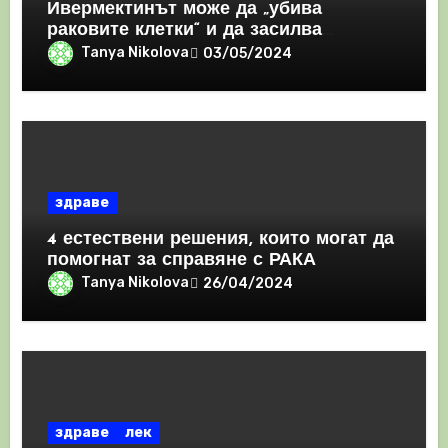
Ивермектинът може да „убива
раковите клетки“ и да засилва
имунния отговор
Tanya Nikolova
03/05/2024
здраве
4 естествени решения, които могат да
помогнат за справяне с РАКА
Tanya Nikolova
26/04/2024
здраве
лек