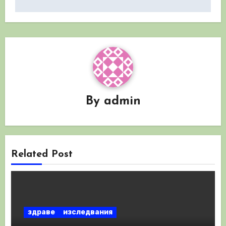
By
admin
Related Post
здраве
изследвания