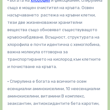
• Богата на
хлорофил
и фикоцианин, спирулина
също е мощен очистител на кръвта. Освен
насърчаването растежа на кръвни клетки,
тези две жизненоважни хранителни
вещества също обновяват съществуващото
кръвоснабдяване. Всъщност, структурата на
хлорофила е почти идентична с хемоглобина,
важна молекула отговорна за
транспортирането на кислород към клетките
и почистване на кръвта.
• Спирулина е богата на всичките осем
есенциални аминокиселини, 10 неесенциални
аминокиселини, витамини В комплекс,
зеаксантин, антиоксидантите бета каротин,