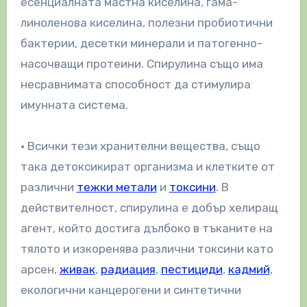
есенциалната мастна киселина, гама-
линоленова киселина, полезни пробиотични
бактерии, десетки минерали и патогенно-
насочващи протеини. Спирулина също има
несравнимата способност да стимулира
имунната система.
• Всички тези хранителни вещества, също
така детоксикират организма и клетките от
различни
тежки метали
и
токсини
. В
действителност, спирулина е добър хелиращ
агент, който достига дълбоко в тъканите на
тялото и изкоренява различни токсини като
арсен,
живак
,
радиация
,
пестициди
,
кадмий
,
екологични канцерогени и синтетични