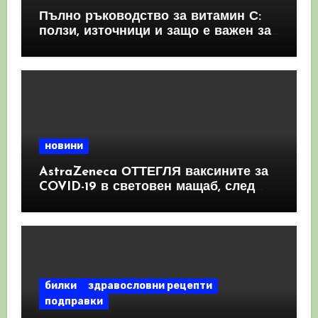
Пълно ръководство за витамин С:
ползи, източници и защо е важен за
имунната система
новини
AstraZeneca ОТТЕГЛЯ ваксините за
COVID-19 в световен мащаб, след
като призна, че те причиняват
КРЪВНИ съсиреци
билки
здравословни рецепти
подправки