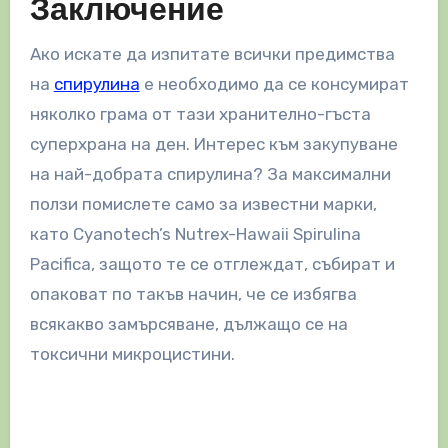
Заключение
Ако искате да изпитате всички предимства
на
спирулина
е необходимо да се консумират
няколко грама от тази хранително-гъста
суперхрана на ден. Интерес към закупуване
на най-добрата спирулина? За максимални
ползи помислете само за известни марки,
като Cyanotech’s Nutrex-Hawaii Spirulina
Pacifica, защото те се отглеждат, събират и
опаковат по такъв начин, че се избягва
всякакво замърсяване, дължащо се на
токсични микроцистини.