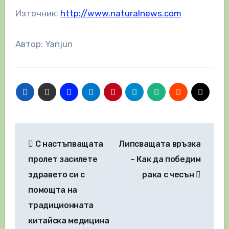
Източник:
http://www.naturalnews.com
Автор: Yanjun
Навигация
С настъпващата
Липсващата връзка
пролет засилете
– Как да победим
здравето си с
рака с чесън
помощта на
традиционната
китайска медицина