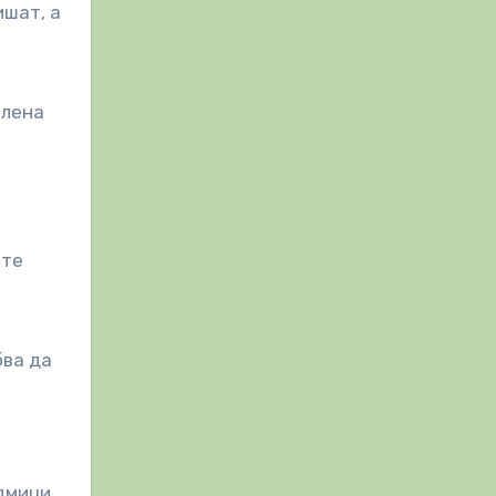
ишат, а
елена
ете
бва да
дмици.