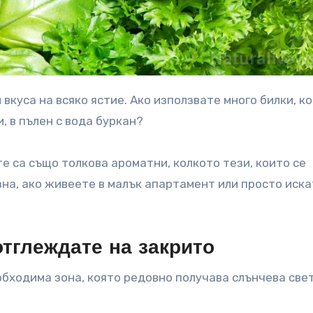
, в пълен с вода буркан?
те са също толкова ароматни, колкото тези, които се
зна, ако живеете в малък апартамент или просто иска
отглеждате на закрито
еобходима зона, която редовно получава слънчева све