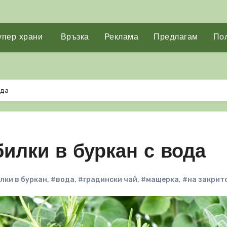
упер храни
Връзка
Реклама
Предлагам
Пол
ода
билки в буркан с вода
лки в буркан
,
#вода
,
#градински чай
,
#мащерка
,
#на закрит