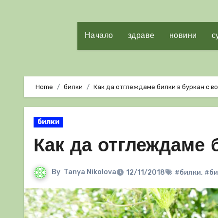
Начало
здраве
новини
с
Home
билки
Как да отглеждаме билки в буркан с в
билки
Как да отглеждаме 
By
Tanya Nikolova
12/11/2018
#билки
,
#би