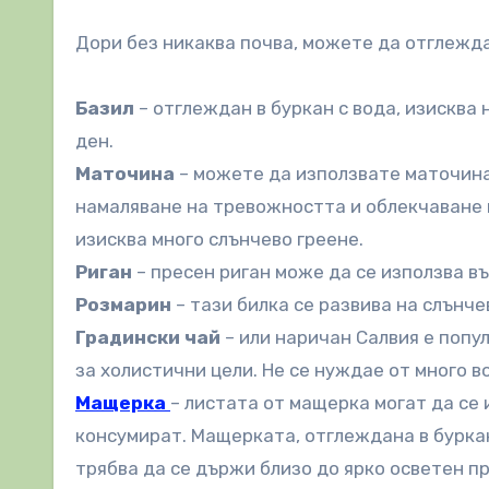
Дори без никаква почва, можете да отглежда
Базил
– отглеждан в буркан с вода, изисква
ден.
Маточина
– можете да използвате маточинат
намаляване на тревожността и облекчаване н
изисква много слънчево греене.
Риган
– пресен риган може да се използва в
Розмарин
– тази билка се развива на слънч
Градински чай
– или наричан Салвия е попу
за холистични цели. Не се нуждае от много в
Мащерка
– листата от мащерка могат да се 
консумират. Мащерката, отглеждана в буркан
трябва да се държи близо до ярко осветен п