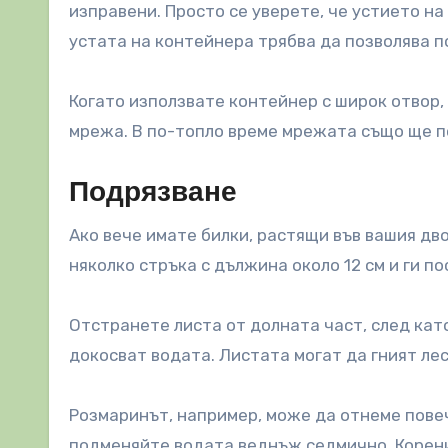
изправени. Просто се уверете, че устието на
устата на контейнера трябва да позволява п
Когато използвате контейнер с широк отвор,
мрежа. В по-топло време мрежата също ще по
Подрязване
Ако вече имате билки, растящи във вашия дв
няколко стръка с дължина около 12 см и ги по
Отстранете листа от долната част, след кат
докосват водата. Листата могат да гният лес
Розмаринът, например, може да отнеме повеч
подменяйте водата веднъж седмично. Корени