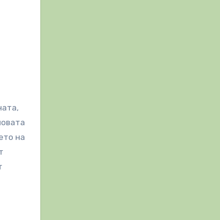
ната,
новата
ето на
т
т