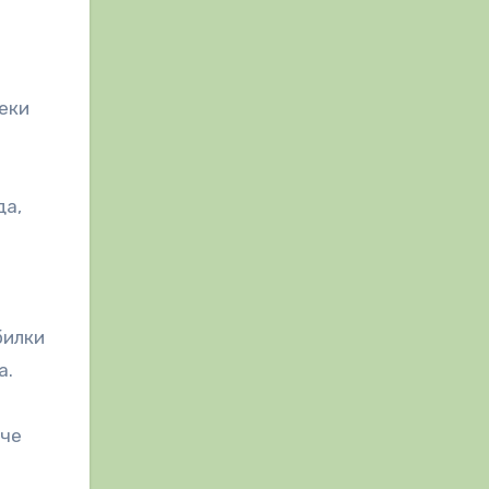
секи
да,
билки
а.
 че