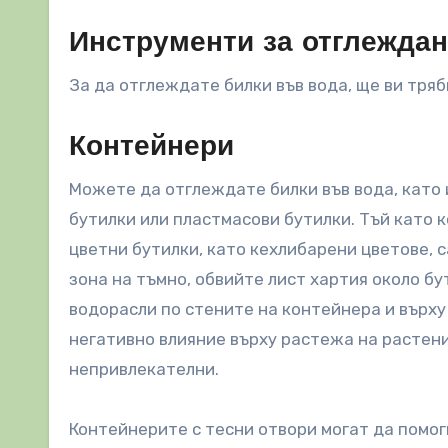
Инструменти за отглеждан
За да отглеждате билки във вода, ще ви тряб
Контейнери
Можете да отглеждате билки във вода, като 
бутилки или пластмасови бутилки. Тъй като 
цветни бутилки, като кехлибарени цветове, 
зона на тъмно, обвийте лист хартия около б
водорасли по стените на контейнера и върх
негативно влияние върху растежа на растени
непривлекателни.
Контейнерите с тесни отвори могат да помо