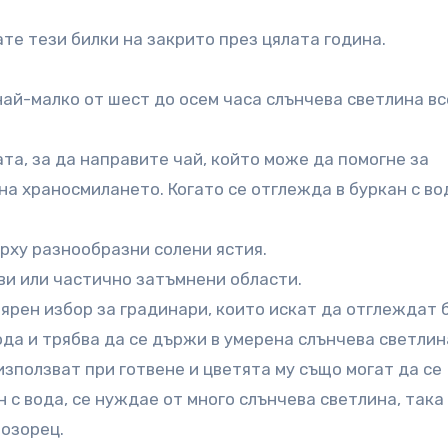
те тези билки на закрито през цялата година.
 най-малко от шест до осем часа слънчева светлина в
а, за да направите чай, който може да помогне за
а храносмилането. Когато се отглежда в буркан с во
ърху разнообразни солени ястия.
еви или частично затъмнени области.
лярен избор за градинари, които искат да отглеждат 
ода и трябва да се държи в умерена слънчева светлин
използват при готвене и цветята му също могат да се
 с вода, се нуждае от много слънчева светлина, така
розорец.