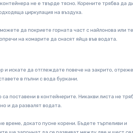
 контейнера не е твърде тясно. Корените трябва да д
одходяща циркулация на въздуха.
 можете да покриете горната част с найлонова или т
пречи на комарите да снасят яйца във водата.
ор и искате да отглеждате повече на закрито, отреж
ставете в пълни с вода буркани.
о са поставени в контейнерите. Никакви листа не тря
но и да развалят водата.
е време, докато пусне корени. Бъдете търпеливи и
те ще започнат да се развиват между две и шест се