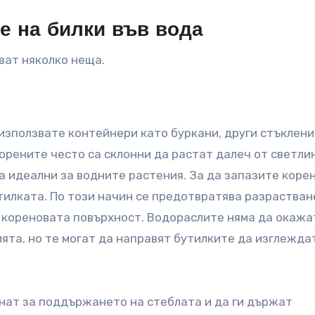
е на билки във вода
ват няколко неща.
използвате контейнери като буркани, други стъклени
корените често са склонни да растат далеч от светли
са идеални за водните растения. За да запазите коре
утилката. По този начин се предотвратява разрастван
у кореновата повърхност. Водораслите няма да окажа
ята, но те могат да направят бутилките да изглежда
гнат за поддържането на стеблата и да ги държат