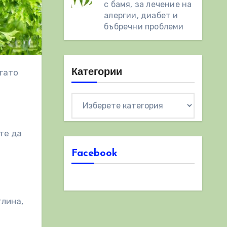
с бамя, за лечение на
алергии, диабет и
бъбречни проблеми
Категории
Категории
те да
Facebook
тлина,