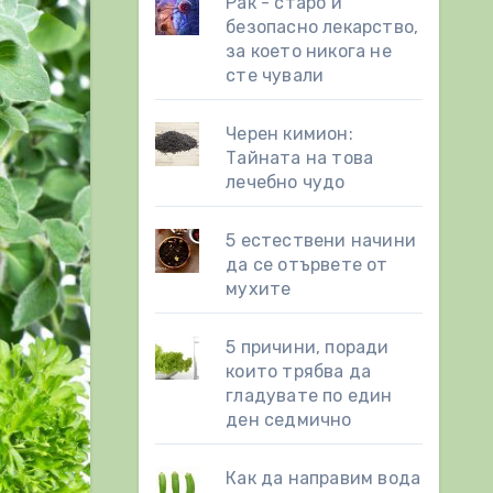
Рак - старо и
безопасно лекарство,
за което никога не
сте чували
Черен кимион:
Тайната на това
лечебно чудо
5 естествени начини
да се отървете от
мухите
5 причини, поради
които трябва да
гладувате по един
ден седмично
Как да направим вода