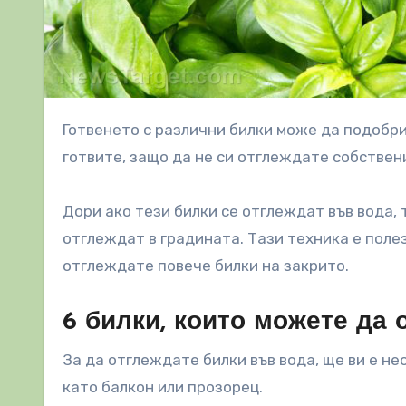
Готвенето с различни билки може да подобри вкуса на всякo ястие. Ако използвате много билки, когато
готвите, защо да не си отглеждате собствени
Дори ако тези билки се отглеждат във вода, 
отглеждат в градината. Тази техника е поле
отглеждате повече билки на закрито.
6 билки, които можете да 
За да отглеждате билки във вода, ще ви е н
като балкон или прозорец.