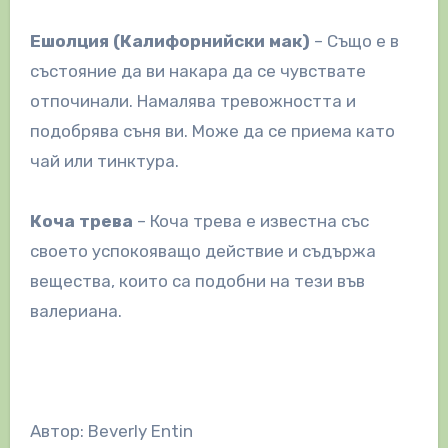
Ешолция (Калифорнийски мак)
– Също е в
състояние да ви накара да се чувствате
отпочинали. Намалява тревожността и
подобрява съня ви. Може да се приема като
чай или тинктура.
Коча трева
– Коча трева е известна със
своето успокояващо действие и съдържа
вещества, които са подобни на тези във
валериана.
Автор: Beverly Entin