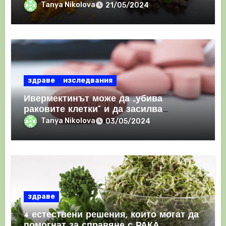
Tanya Nikolova
21/05/2024
здраве
изследвания
Ивермектинът може да „убива
раковите клетки“ и да засилва
имунния отговор
Tanya Nikolova
03/05/2024
здраве
4 естествени решения, които могат да
помогнат за справяне с РАКА