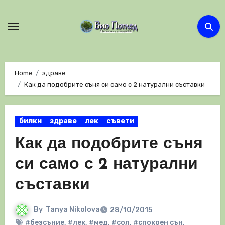
Skip
to
content
Home
здраве
Как да подобрите съня си само с 2 натурални съставки
билки
здраве
лек
съвети
Как да подобрите съня
си само с 2 натурални
съставки
By
Tanya Nikolova
28/10/2015
#безсъние
,
#лек
,
#мед
,
#сол
,
#спокоен сън
,