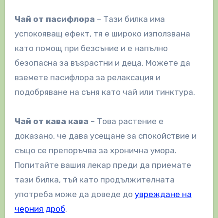
Чай от пасифлора
– Тази билка има
успокояващ ефект, тя е широко използвана
като помощ при безсъние и е напълно
безопасна за възрастни и деца. Можете да
вземете пасифлора за релаксация и
подобряване на съня като чай или тинктура.
Чай от кава кава
– Това растение е
доказано, че дава усещане за спокойствие и
също се препоръчва за хронична умора.
Попитайте вашия лекар преди да приемате
тази билка, тъй като продължителната
употреба може да доведе до
увреждане на
черния дроб
.