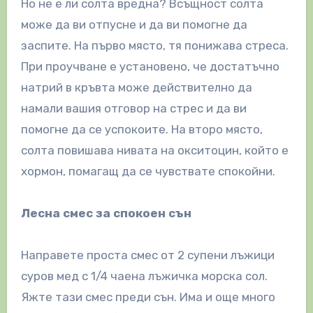
Но не е ли солта вредна? Всъщност солта
може да ви отпусне и да ви помогне да
заспите. На първо място, тя понижава стреса.
При проучване е установено, че достатъчно
натрий в кръвта може действително да
намали вашия отговор на стрес и да ви
помогне да се успокоите. На второ място,
солта повишава нивата на окситоцин, който е
хормон, помагащ да се чувствате спокойни.
Лесна смес за спокоен сън
Направете проста смес от 2 супени лъжици
суров мед с 1/4 чаена лъжичка морска сол.
Яжте тази смес преди сън. Има и още много