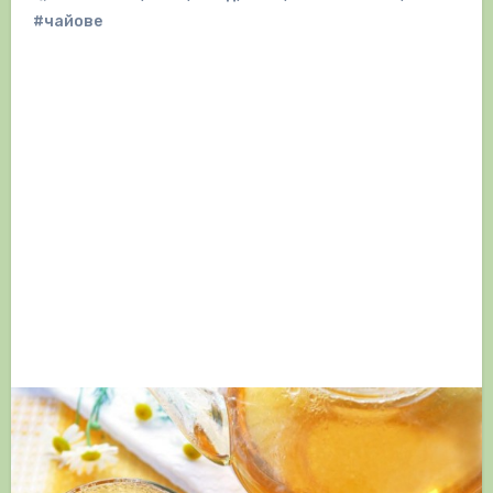
#чайове