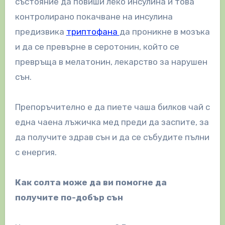
състояние да повиши леко инсулина и това
контролирано покачване на инсулина
предизвика
триптофана
да проникне в мозъка
и да се превърне в серотонин, който се
превръща в мелатонин, лекарство за нарушен
сън.
Препоръчително е да пиете чаша билков чай с
една чаена лъжичка мед преди да заспите, за
да получите здрав сън и да се събудите пълни
с енергия.
Как солта може да ви помогне да
получите по-добър сън