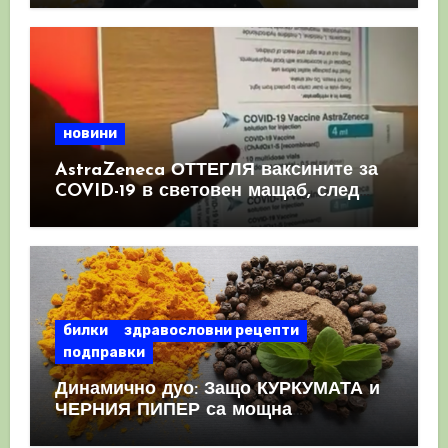
новини
AstraZeneca ОТТЕГЛЯ ваксините за
COVID-19 в световен мащаб, след
като призна, че те причиняват
КРЪВНИ съсиреци
билки
здравословни рецепти
подправки
Динамично дуо: Защо КУРКУМАТА и
ЧЕРНИЯ ПИПЕР са мощна
комбинация