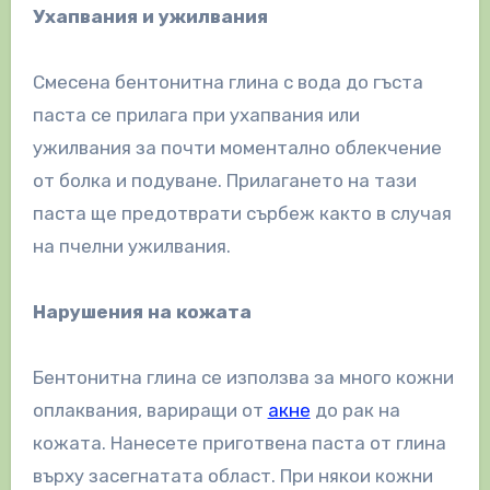
Ухапвания и ужилвания
Смесена бентонитна глина с вода до гъста
паста се прилага при ухапвания или
ужилвания за почти моментално облекчение
от болка и подуване. Прилагането на тази
паста ще предотврати сърбеж както в случая
на пчелни ужилвания.
Нарушения на кожата
Бентонитна глина се използва за много кожни
оплаквания, вариращи от
акне
до рак на
кожата. Нанесете приготвена паста от глина
върху засегнатата област. При някои кожни