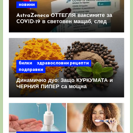
новини
AstraZeneca ОТТЕГЛЯ ваксините за
COVID-19 в световен мащаб, след
като призна, че те причиняват
КРЪВНИ съсиреци
билки
здравословни рецепти
подправки
Динамично дуо: Защо КУРКУМАТА и
ЧЕРНИЯ ПИПЕР са мощна
комбинация