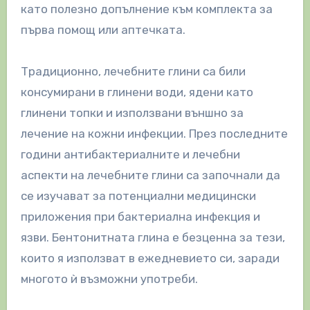
като полезно допълнение към комплекта за
първа помощ или аптечката.
Традиционно, лечебните глини са били
консумирани в глинени води, ядени като
глинени топки и използвани външно за
лечение на кожни инфекции. През последните
години антибактериалните и лечебни
аспекти на лечебните глини са започнали да
се изучават за потенциални медицински
приложения при бактериална инфекция и
язви. Бентонитната глина е безценна за тези,
които я използват в ежедневието си, заради
многото ѝ възможни употреби.