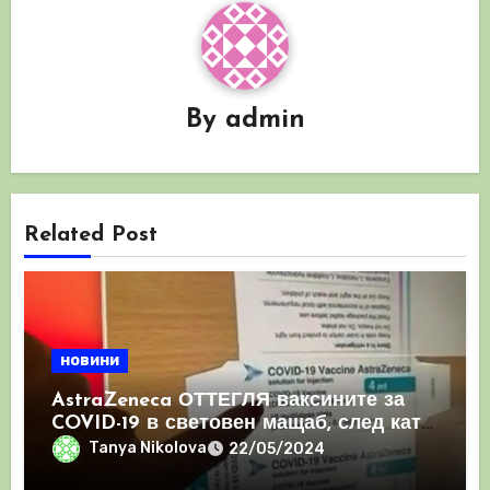
By
admin
Related Post
новини
AstraZeneca ОТТЕГЛЯ ваксините за
COVID-19 в световен мащаб, след като
призна, че те причиняват КРЪВНИ
Tanya Nikolova
22/05/2024
съсиреци