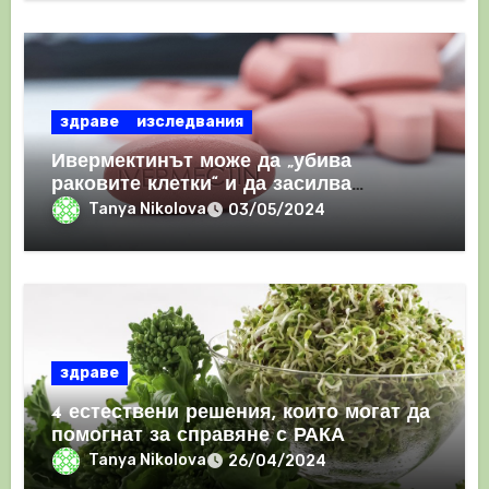
здраве
изследвания
Ивермектинът може да „убива
раковите клетки“ и да засилва
имунния отговор
Tanya Nikolova
03/05/2024
здраве
4 естествени решения, които могат да
помогнат за справяне с РАКА
Tanya Nikolova
26/04/2024