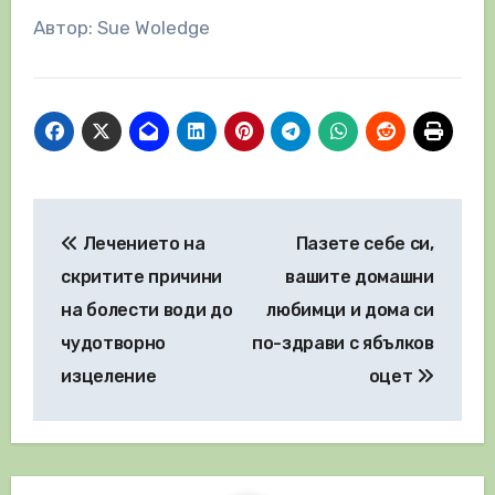
Автор: Sue Woledge
Навигация
Лечението на
Пазете себе си,
скритите причини
вашите домашни
на болести води до
любимци и дома си
чудотворно
по-здрави с ябълков
изцеление
оцет