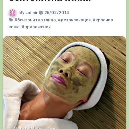
By
admin
25/02/2014
#бентонитна глина
,
#детоксикация
,
#красива
кожа
,
#приложения