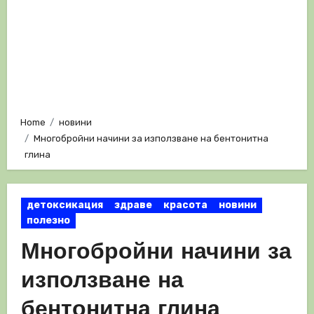
Home
новини
Многобройни начини за използване на бентонитна
глина
детоксикация
здраве
красота
новини
полезно
Многобройни начини за
използване на
бентонитна глина