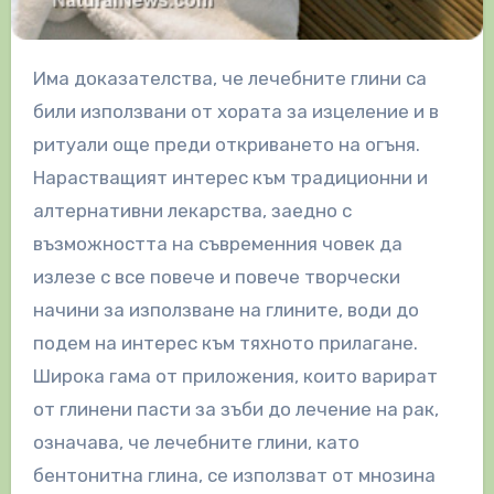
Има доказателства, че лечебните глини са
били използвани от хората за изцеление и в
ритуали още преди откриването на огъня.
Нарастващият интерес към традиционни и
алтернативни лекарства, заедно с
възможността на съвременния човек да
излезе с все повече и повече творчески
начини за използване на глините, води до
подем на интерес към тяхното прилагане.
Широка гама от приложения, които варират
от глинени пасти за зъби до лечение на рак,
означава, че лечебните глини, като
бентонитна глина, се използват от мнозина