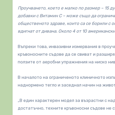
Проучването, което е малко по размер – 15 ду
добавки с Витамин C – може също да огранич
общественото здраве, които са се борили с о
вдигнат от дивана. Около 4 от 10 американск
Въпреки това, инвазивни измервания в проуч
кръвоносните съдове да се свиват и разширя
ползите от аеробни упражнения на ниско ни
В началото на ограниченото клиничното изпи
наднормено тегло и заседнал начин на живот
„В един характерен модел за възрастни с на
достатъчно, техните кръвоносни съдове не с