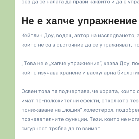
без да се налага да прави каквито и да е уп
Не е хапче упражнение
Кейтлин Доу, водещ автор на изследването, 
които не са в състояние да се упражняват, 
„Това не е „хапче упражнение“, казва Доу, 
който изучава хранене и васкуларна биологи
Освен това тя подчертава, че хората, които 
имат по-положителни ефекти, отколкото тези
понижаване на „лошия“ холестерол, подобре
познавателните функции. Тези, които не мога
сигурност трябва да го взимат.