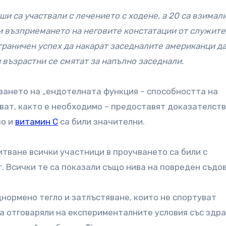
ши са участвали с лечението с ходене, а 20 са взимал
и възприемането на неговите констатации от служите
граничен успех да накарат заседналите американци да
и възрастни се смятат за напълно заседнали.
ването на „ендотелната функция – способността на
ват, както е необходимо – предоставят доказателств
во и
витамин С
са били значителни.
тване всички участници в проучването са били с
. Всички те са показали също нива на повреден съдов
днормено тегло и затлъстяване, които не спортуват
а отговаряли на експерименталните условия със здра