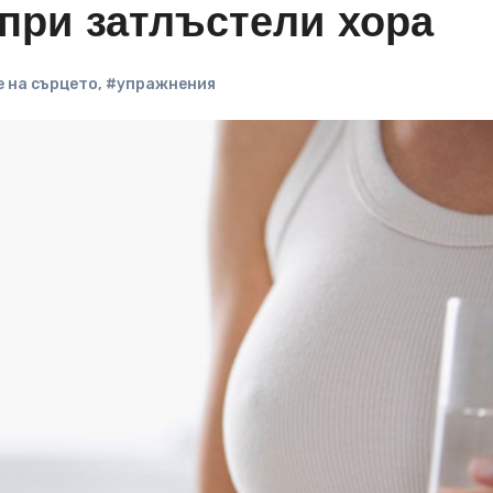
при затлъстели хора
 на сърцето
,
#упражнения