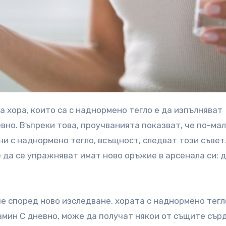
но. Въпреки това, проучванията показват, че по-мал
ни с наднормено тегло, всъщност, следват този съвет
 да се упражняват имат ново оръжие в арсенала си: 
е според ново изследване, хората с наднормено тегл
амин C дневно, може да получат някои от същите сър