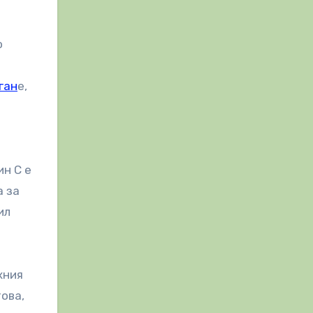
о
ган
е,
ин C е
а за
ил
хния
ова,