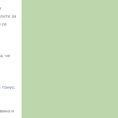
и
лите за
 се
а, че
 тонус.
вина и