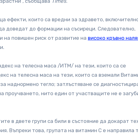
ъзрастни“, съобщава
Times
.
ца ефекти, които са вредни за здравето, включителн
 да доведат до формации на съсиреци. Следователно,
и на повишен риск от развитие на
високо кръвно наля
и.
декс на телесна маса /ИТМ/ на тези, които са се
екс на телесна маса на тези, които са вземали Витам
та за наднормено тегло; затлъстяване се диагностицир
на проучването, нито един от участващите не е загуб
ите в двете групи са били в състояние да докарат те
я. Въпреки това, групата на витамин C е направила т