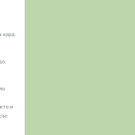
 хора,
до,
ло
ето и
със