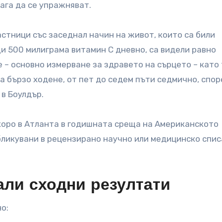
ага да се упражняват.
стници със заседнал начин на живот, които са били
и 500 милиграма витамин С дневно, са видели равно
 – основно измерване за здравето на сърцето – като 
а бързо ходене, от пет до седем пъти седмично, спо
в Боулдър.
коро в Атланта в годишната среща на Американското
бликувани в рецензирано научно или медицинско спис
али сходни резултати
о: