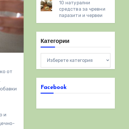
10 натурални
средства за чревни
паразити и червеи
Категории
Категории
ко от
.
Facebook
добавки
о и
дечно-