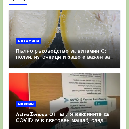
витамини
Пълно ръководство за витамин С:
ползи, източници и защо е важен за
имунната система
новини
AstraZeneca ОТТЕГЛЯ ваксините за
COVID-19 в световен мащаб, след
като призна, че те причиняват