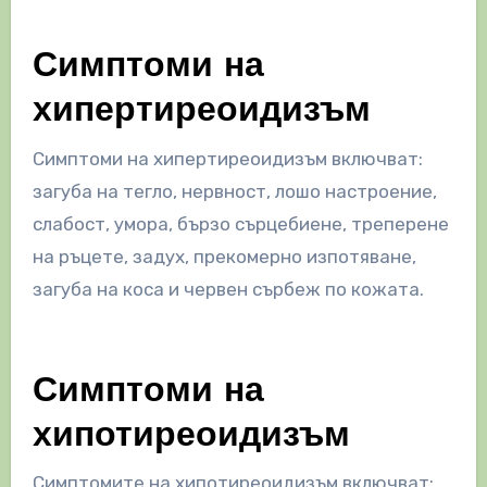
Симптоми на
хипертиреоидизъм
Симптоми на хипертиреоидизъм включват:
загуба на тегло, нервност, лошо настроение,
слабост, умора, бързо сърцебиене, треперене
на ръцете, задух, прекомерно изпотяване,
загуба на коса и червен сърбеж по кожата.
Симптоми на
хипотиреоидизъм
Симптомите на хипотиреоидизъм включват: