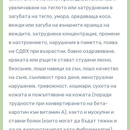
увеличаване на теглото или затруднения в
загубата на тегло, умора, оредяваща коса,
вежди или загуба на външните краища на
веждите, затруднена концентрация, промени
в настроението, нарушения в паметта, поява
на СДВХ при възрастни, бавно оздравяване,
краката или ръцете стават студени лесно,
безсъние, лоши навици за сън, лошо качество
на съня, сънливост през деня, менструални
нарушения, тревожност, кошмари, сухота на
кожата и пожълтяване на кожата (поради
трудности при конвертирането на бета-
каротин към витамин А), както и мускулни и
ставни болки (които могат да бъдат тежки и
да се диагностицират като фибромиалгия).