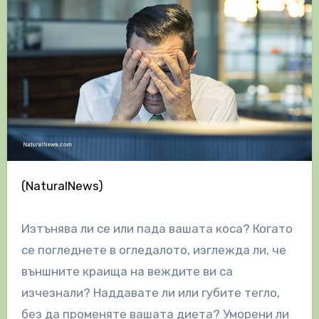
(NaturalNews)
Изтънява ли се или пада вашата коса? Когато
се погледнете в огледалото, изглежда ли, че
външните краища на веждите ви са
изчезнали? Наддавате ли или губите тегло,
без да променяте вашата диета? Уморени ли