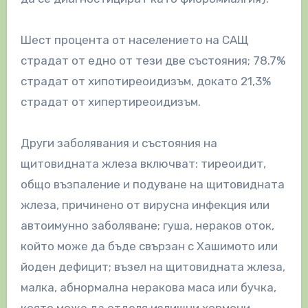
Шест процента от населението на САЩ
страдат от едно от тези две състояния; 78.7%
страдат от хипотиреоидизъм, докато 21,3%
страдат от хипертиреоидизъм.
Други заболявания и състояния на
щитовидната жлеза включват: тиреоидит,
общо възпаление и подуване на щитовидната
жлеза, причинено от вирусна инфекция или
автоимунно заболяване; гуша, нераков оток,
който може да бъде свързан с Хашимото или
йоден дефицит; възел на щитовидната жлеза,
малка, абнормална неракова маса или бучка,