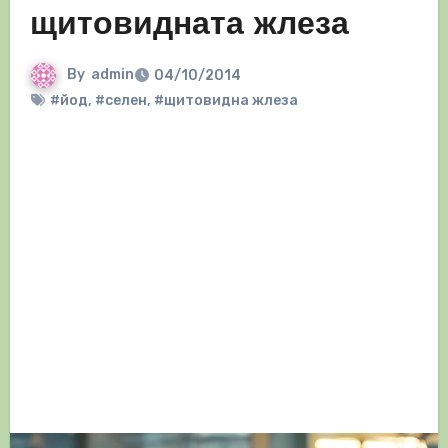
щитовидната жлеза
By
admin
04/10/2014
#йод
,
#селен
,
#щитовидна жлеза