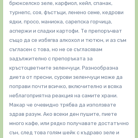
брюкселско зеле, карфиол, кейл, спанак,
турнепс, соя, фъстъци, ленено семе, кедрови
ядки, просо, маниока, сарепска горчица,
аспержи и сладки картофи. Те препоръчват
също да се избягва алкохол и тютюн, и аз съм
съгласен с това, но не се съгласявам
задължително с препоръката за
кръстоцветните зеленчуци. Разнообразна
диета от пресни, сурови зеленчуци може да
поправи почти всичко, включително и всяка
неблагоприятна реакция на самите храни.
Макар че очевидно трябва да използвате
здрав разум. Ако всеки ден пушите, пиете
много кафе, или рядко получавате достатъчно
сън, след това голям шейк с къдраво зеле и