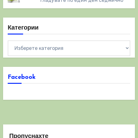
гладувате по един ден седмично
Категории
Категории
Facebook
Пропуснахте