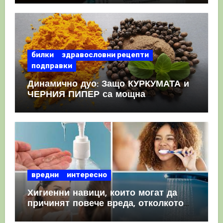
КРЪВНИ съсиреци
билки
здравословни рецепти
подправки
Динамично дуо: Защо КУРКУМАТА и
ЧЕРНИЯ ПИПЕР са мощна
комбинация
вредни
интересно
Хигиенни навици, които могат да
причинят повече вреда, отколкото
полза