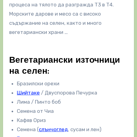
процеса на тялото да разгражда T3 в Т4.
Морските дарове и месо са с високо
съдържание на селен, както и много
вегетариански храни …
Вегетариански източници
на селен:
Бразилски орехи
Шийтаке
/ Двуспорова Печурка
Лима / Пинто боб
Семена от Чиа
Кафяв Ориз
Семена (
слънчоглед
, сусам и лен)