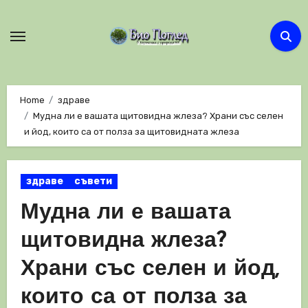
Skip
to
content
Home
здраве
Мудна ли е вашата щитовидна жлеза? Храни със селен
и йод, които са от полза за щитовидната жлеза
здраве
съвети
Мудна ли е вашата
щитовидна жлеза?
Храни със селен и йод,
които са от полза за