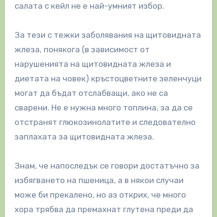
салата с кейл не е най-умният избор.
За тези с тежки заболявания на щитовидната
жлеза, понякога (в зависимост от
нарушенията на щитовидната жлеза и
диетата на човек) кръстоцветните зеленчуци
могат да бъдат отслабващи, ако не са
сварени. Не е нужна много топлина, за да се
отстранят глюкозинолатите и следователно
заплахата за щитовидната жлеза.
Знам, че напоследък се говори достатъчно за
избягването на пшеница, а в някои случаи
може би прекалено, но аз открих, че много
хора трябва да премахнат глутена преди да