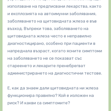
използване на предписвани лекарства, както
и експлозията на автоимунни заболявания,
заболяването на щитовидната жлеза е във
възход.
Въпреки това, заболяването на
щитовидната жлеза често е неправилно
диагностицирано, особено при пациенти в
напреднала възраст, когато ясните симптоми
на заболяването не се показват със
стареенето и лекарите пренебрегват
администрирането на диагностични тестове.
Е, как да знаем дали щитовидната ни жлеза
функционира правилно? Кой е изложен на
риск? И какви са симптомите?