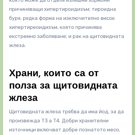
която може да отделя излишни хормони
причиняващи хипертироидизъм; тироидна
буря, рядка форма на изключително висок
хипертиреоидизъм, която причинява
екстремно заболяване; и рак на щитовидната
жлеза.
Храни, които са от
полза за щитовидната
жлеза
Щитовидната жлеза трябва да има йод, за да
произвежда Т3 а Т4. Добри хранителни
източници включват добре познатото месо,