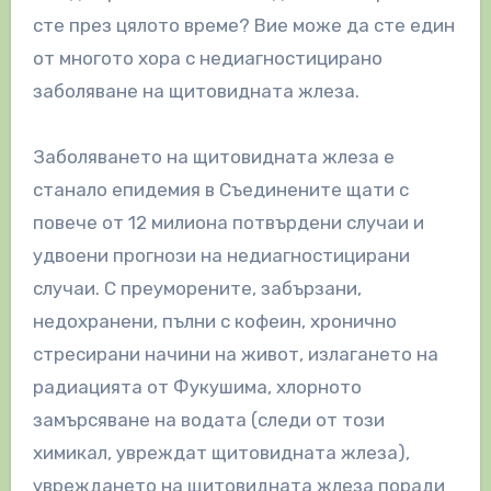
сте през цялото време? Вие може да сте един
от многото хора с недиагностицирано
заболяване на щитовидната жлеза.
Заболяването на щитовидната жлеза е
станало епидемия в Съединените щати с
повече от 12 милиона потвърдени случаи и
удвоени прогнози на недиагностицирани
случаи. С преуморените, забързани,
недохранени, пълни с кофеин, хронично
стресирани начини на живот, излагането на
радиацията от Фукушима, хлорното
замърсяване на водата (следи от този
химикал, увреждат щитовидната жлеза),
увреждането на щитовидната жлеза поради