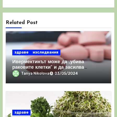
Related Post
здраве
изследвания
Ивермектинът може да „убива
раковите клетки“ и да засилва
имунния отговор
Tanya Nikolova
03/05/2024
здраве