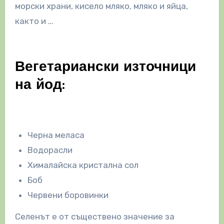
морски храни, кисело мляко, мляко и яйца,
както и …
Вегетариански източници
на йод:
Черна меласа
Водорасли
Хималайска кристална сол
Боб
Червени боровинки
Селенът е от съществено значение за