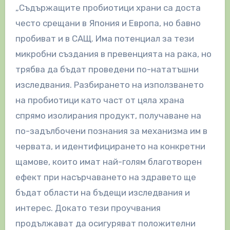
„Съдържащите пробиотици храни са доста
често срещани в Япония и Европа, но бавно
пробиват и в САЩ. Има потенциал за тези
микробни създания в превенцията на рака, но
трябва да бъдат проведени по-нататъшни
изследвания. Разбирането на използването
на пробиотици като част от цяла храна
спрямо изолирания продукт, получаване на
по-задълбочени познания за механизма им в
червата, и идентифицирането на конкретни
щамове, които имат най-голям благотворен
ефект при насърчаването на здравето ще
бъдат области на бъдещи изследвания и
интерес. Докато тези проучвания
продължават да осигуряват положителни