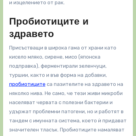
и изцелението от рак.
Пробиотиците и
здравето
Присъстващи в широка гама от храни като
кисело мляко, сирене, мисо (японска
подправка), ферментирали зеленчуци,
туршии, както и във форма на добавки,
пробиотиците
са пазителите на здравето на
няколко нива. Не само, че тези живи микроби
населяват червата с полезни бактерии и
удържат проблемни патогени, но и работят в
тандем с имунната система, което ѝ придават
значителен тласък. Пробиотиците намаляват