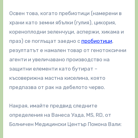
Освен това, когато пребиотици (намерени в
храни като земни ябълки (гулия), цикория,
кореноплодни зеленчуци, аспержи, хикама и
праз) се поглъщат заедно с
пробиотици
,
резултатът е намален товар от генотоксични
агенти и увеличавано производство на
защитни елементи като бутират –
късоверижна мастна киселина, която
предпазва от рак на дебелото черво.
Накрая, имайте предвид следните
определения на Ванеса Уада, MS, RD, от
Болничен Медицински Център Помона Вали: