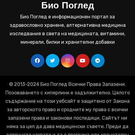
Био Поглед
Био Поглед е информационен портал за
здравословно хранене, алтернативна медицина
изследвания в света на медицината, витамини,
минерали, билки и хранителни добавки
© 2013-2024 Био Поглед Всички Права Запазени.
Позоваването с хиперлинк е задължително. Цялото
съдържание на този уебсайт е защитено от Закона
за авторското право и сродните му права с всички
запазени права и законови последици. Сайтът ни
няма за цел да дава медицински съвети. Преди да
започнете каквато и да е програма или хранителен