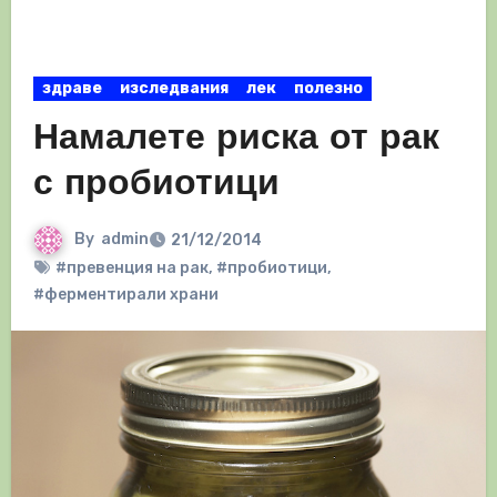
здраве
изследвания
лек
полезно
Намалете риска от рак
с пробиотици
By
admin
21/12/2014
#превенция на рак
,
#пробиотици
,
#ферментирали храни