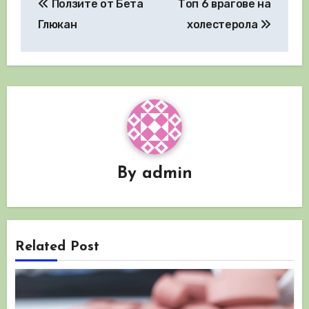
Ползите от Бета
Топ 6 врагове на
Глюкан
холестерола
By
admin
Related Post