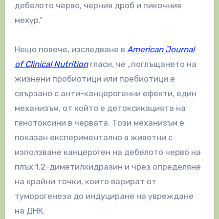
дебелото черво, черния дроб и пикочния
мехур.“
Нещо повече, изследване в
American Journal
of Clinical Nutrition
гласи, че „поглъщането на
жизнени пробиотици или пребиотици е
свързано с анти-канцерогенни ефекти, един
механизъм, от който е детоксикацията на
генотоксини в червата. Този механизъм е
показан експериментално в животни с
използване канцероген на дебелото черво на
плъх 1,2-диметилхидразин и чрез определяне
на крайни точки, които варират от
туморогенеза до индуциране на увреждане
на ДНК.