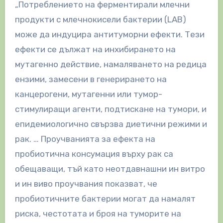
„Потреблението на ферментирали млечни
продукти с млечнокисели бактерии (LAB)
може да индуцира антитуморни ефекти. Тези
ефекти се дължат на инхибирането на
мутагенно действие, намаляването на редица
ензими, замесени в генерирането на
канцерогени, мутагенни или тумор-
стимулиращи агенти, подтискане на тумори, и
епидемиологично свързва диетични режими и
рак. … Проучванията за ефекта на
пробиотична консумация върху рак са
обещаващи, тъй като неотдавнашни ин витро
и ин виво проучвания показват, че
пробиотичните бактерии могат да намалят
риска, честотата и броя на туморите на