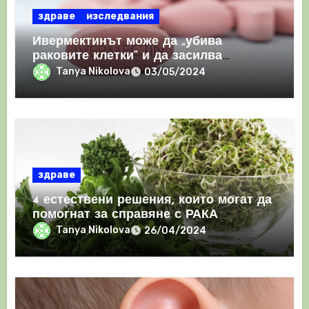
здраве
изследвания
Ивермектинът може да „убива
раковите клетки“ и да засилва
имунния отговор
Tanya Nikolova
03/05/2024
здраве
4 естествени решения, които могат да
помогнат за справяне с РАКА
Tanya Nikolova
26/04/2024