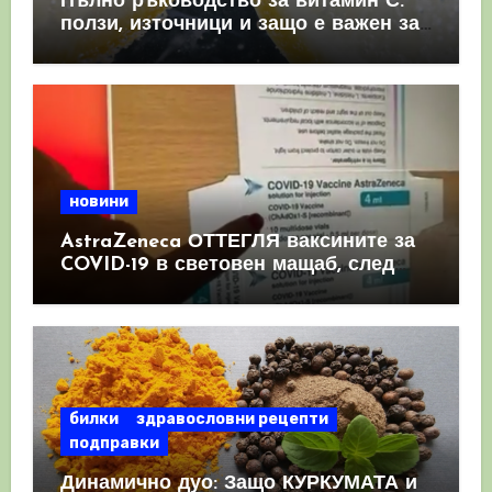
Пълно ръководство за витамин С:
ползи, източници и защо е важен за
имунната система
новини
AstraZeneca ОТТЕГЛЯ ваксините за
COVID-19 в световен мащаб, след
като призна, че те причиняват
КРЪВНИ съсиреци
билки
здравословни рецепти
подправки
Динамично дуо: Защо КУРКУМАТА и