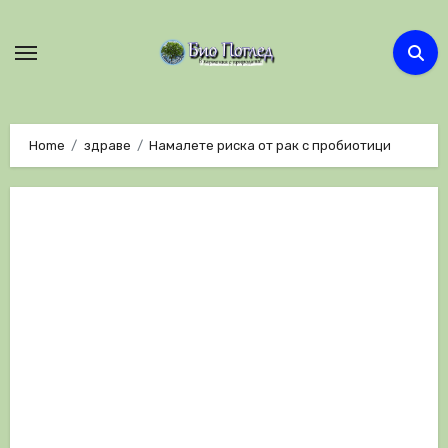
Skip
to
content
Home
здраве
Намалете риска от рак с пробиотици