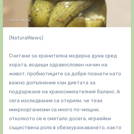
(NaturalNews)
Считани за хранителна модерна дума сред
хората, водещи здравословен начин на
живот, пробиотиците са добре познати като
важно допълнение към диетата за
поддържане на храносмилателния баланс. А
сега изследвания са открили, че тези
микроорганизми са много по-мощни,
отколкото се е смятало досега, играейки
съществена роля в обезкуражаването, както