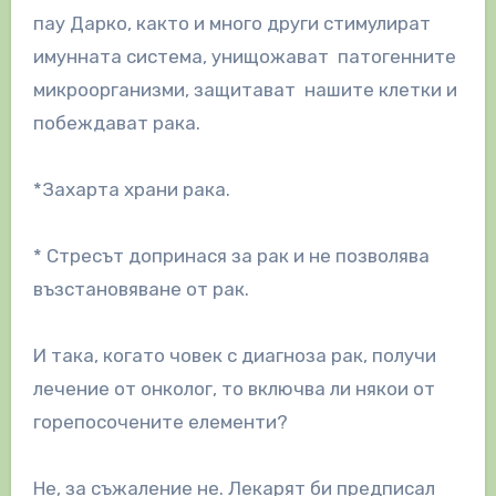
пау Дарко, както и много други стимулират
имунната система, унищожават патогенните
микроорганизми, защитават нашите клетки и
побеждават рака.
*Захарта храни рака.
* Стресът допринася за рак и не позволява
възстановяване от рак.
И така, когато човек с диагноза рак, получи
лечение от онколог, то включва ли някои от
горепосочените елементи?
Не, за съжаление не. Лекарят би предписал