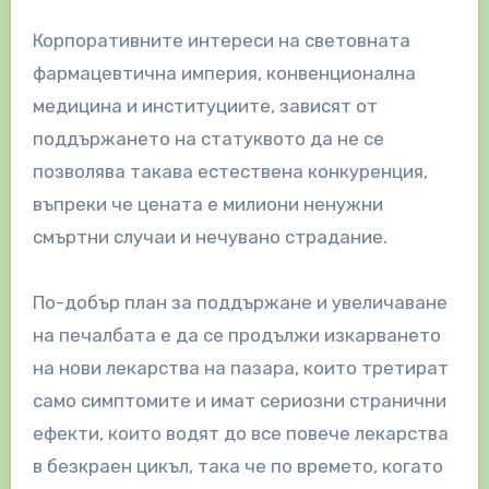
Корпоративните интереси на световната
фармацевтична империя, конвенционална
медицина и институциите, зависят от
поддържането на статуквото да не се
позволява такава естествена конкуренция,
въпреки че цената е милиони ненужни
смъртни случаи и нечувано страдание.
По-добър план за поддържане и увеличаване
на печалбата е да се продължи изкарването
на нови лекарства на пазара, които третират
само симптомите и имат сериозни странични
ефекти, които водят до все повече лекарства
в безкраен цикъл, така че по времето, когато