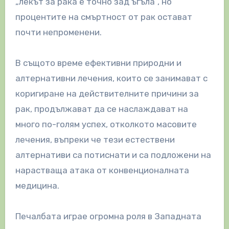
„лекът за рака е точно зад ъгъла“, но
процентите на смъртност от рак остават
почти непроменени.
В същото време ефективни природни и
алтернативни лечения, които се занимават с
коригиране на действителните причини за
рак, продължават да се наслаждават на
много по-голям успех, отколкото масовите
лечения, въпреки че тези естествени
алтернативи са потиснати и са подложени на
нарастваща атака от конвенционалната
медицина.
Печалбата играе огромна роля в Западната