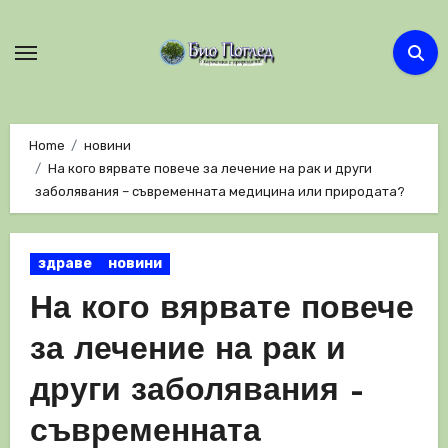
Skip
to
content
Home
новини
На кого вярвате повече за лечение на рак и други
заболявания – съвременната медицина или природата?
здраве
новини
На кого вярвате повече
за лечение на рак и
други заболявания –
съвременната