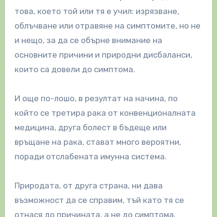
това, което той или тя е учил: изрязване,
облъчване или отравяне на симптомите, но не
и нещо, за да се обърне внимание на
основните причини и природни дисбаланси,
които са довели до симптома.
И още по-лошо, в резултат на начина, по
който се третира рака от конвенционалната
медицина, друга болест в бъдеще или
връщане на рака, стават много вероятни,
поради отслабената имунна система.
Природата, от друга страна, ни дава
възможност да се справим, тъй като тя се
отнася до причината, а не до симптома.