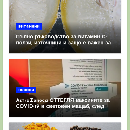
витамини
Пълно ръководство за витамин С:
ползи, източници и защо е важен за
имунната система
новини
AstraZeneca ОТТЕГЛЯ ваксините за
COVID-19 в световен мащаб, след
като призна, че те причиняват
КРЪВНИ съсиреци