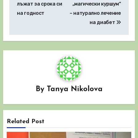
лъжат за срока си
„магически куршум“
на годност
– натурално лечение
на диабет
By
Tanya Nikolova
Related Post