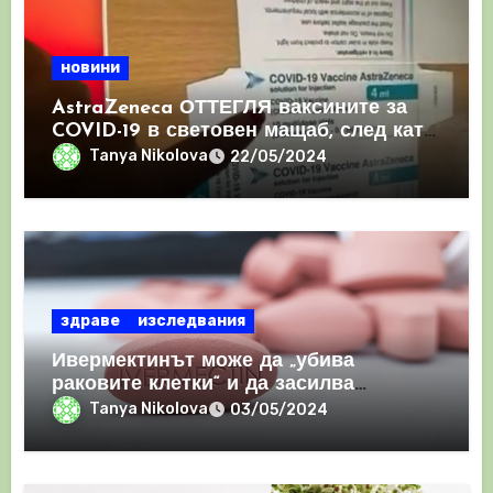
новини
AstraZeneca ОТТЕГЛЯ ваксините за
COVID-19 в световен мащаб, след като
призна, че те причиняват КРЪВНИ
Tanya Nikolova
22/05/2024
съсиреци
здраве
изследвания
Ивермектинът може да „убива
раковите клетки“ и да засилва
имунния отговор
Tanya Nikolova
03/05/2024