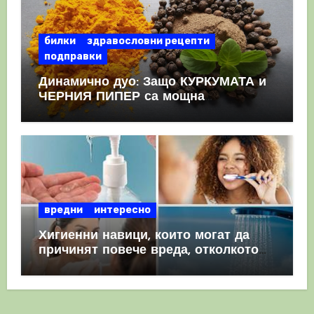
билки
здравословни рецепти
подправки
Динамично дуо: Защо КУРКУМАТА и
ЧЕРНИЯ ПИПЕР са мощна
комбинация
вредни
интересно
Хигиенни навици, които могат да
причинят повече вреда, отколкото
полза