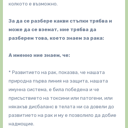
колкото е възможно.
За да се разбере какви стъпки трябва и
може да се вземат, ние трябва да
разберем това, което знаем за рака:
А именно ние знаем, че:
* Развитието на рак, показва, че нашата
природна първа линия на защита, нашата
имунна система, е била победена и че
присъствието на токсини или патогени, или
някакъв дисбаланс в телата ни са довели до
развитието на рак и му е позволило да добие
надмощие.