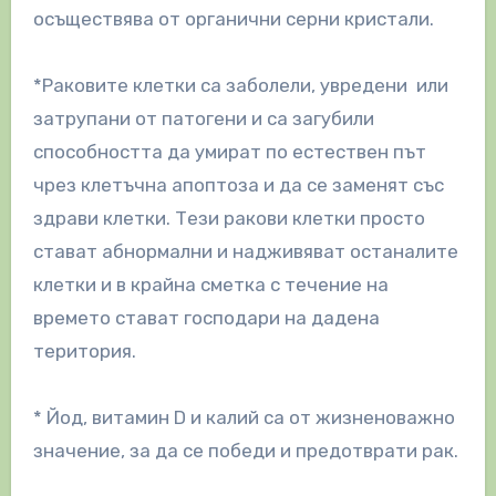
осъществява от органични серни кристали.
*Раковите клетки са заболели, увредени или
затрупани от патогени и са загубили
способността да умират по естествен път
чрез клетъчна апоптоза и да се заменят със
здрави клетки. Тези ракови клетки просто
стават абнормални и надживяват останалите
клетки и в крайна сметка с течение на
времето стават господари на дадена
територия.
* Йод, витамин D и калий са от жизненоважно
значение, за да се победи и предотврати рак.