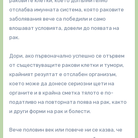
раковите клетки, което допълнително
отслабва имунната система, която раковите
заболявания вече са победили и само
влошават условията, довели до появата на
рак.
Дори, ако първоначално успешно се отървем
от съществуващите ракови клетки и тумори,
крайният резултат е отслабен организъм,
което може да донесе сериозни щети на
органите и в крайна сметка тялото е по-
податливо на повторната поява на рак, както
и други форми на рак и болести.
Вече половин век или повече ни се казва, че