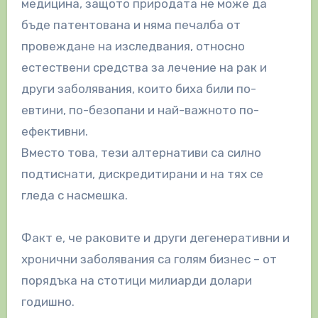
медицина, защото природата не може да
бъде патентована и няма печалба от
провеждане на изследвания, относно
естествени средства за лечение на рак и
други заболявания, които биха били по-
евтини, по-безопани и най-важното по-
ефективни.
Вместо това, тези алтернативи са силно
подтиснати, дискредитирани и на тях се
гледа с насмешка.
Факт е, че раковите и други дегенеративни и
хронични заболявания са голям бизнес – от
порядъка на стотици милиарди долари
годишно.