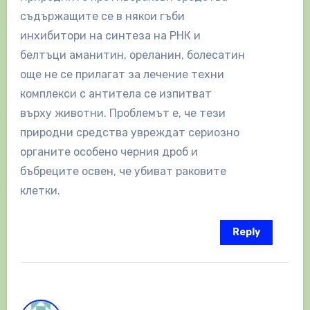
съдържащите се в някои гъби
инхибитори на синтеза на РНК и
белтъци аманитин, ореланин, болесатин
още не се прилагат за лечение техни
комплекси с антитела се изпитват
върху животни. Проблемът е, че тези
природни средства увреждат сериозно
органите особено черния дроб и
бъбреците освен, че убиват раковите
клетки.
Reply