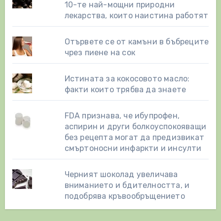
10-те най-мощни природни
лекарства, които наистина работят
Отървете се от камъни в бъбреците
чрез пиене на сок
Истината за кокосовото масло:
факти които трябва да знаете
FDA признава, че ибупрофен,
аспирин и други болкоуспокояващи
без рецепта могат да предизвикат
смъртоносни инфаркти и инсулти
Черният шоколад увеличава
вниманието и бдителността, и
подобрява кръвообръщението