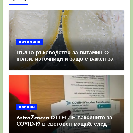
витамини
Пълно ръководство за витамин С:
ползи, източници и защо е важен за
имунната система
новини
AstraZeneca ОТТЕГЛЯ ваксините за
COVID-19 в световен мащаб, след
като призна, че те причиняват