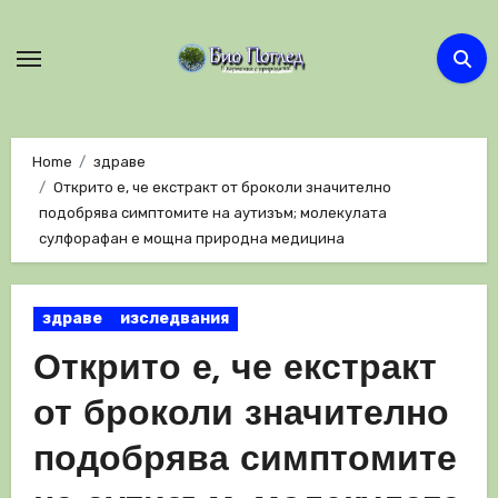
Skip
to
content
Home
здраве
Открито е, че екстракт от броколи значително
подобрява симптомите на аутизъм; молекулата
сулфорафан е мощна природна медицина
здраве
изследвания
Открито е, че екстракт
от броколи значително
подобрява симптомите