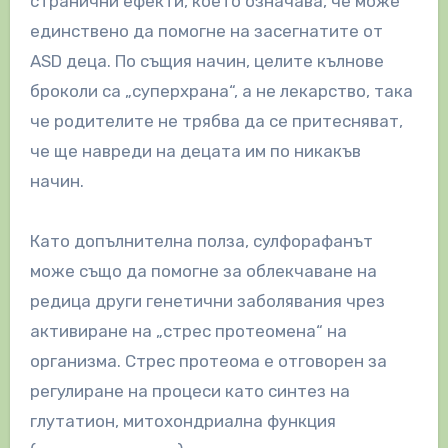
странични ефекти, което означава, че може
единствено да помогне на засегнатите от
ASD деца. По същия начин, целите кълнове
броколи са „суперхрана“, а не лекарство, така
че родителите не трябва да се притесняват,
че ще навреди на децата им по никакъв
начин.
Като допълнителна полза, сулфорафанът
може също да помогне за облекчаване на
редица други генетични заболявания чрез
активиране на „стрес протеомена“ на
организма. Стрес протеома е отговорен за
регулиране на процеси като синтез на
глутатион, митохондриална функция