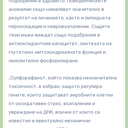
подобрения в здравето. Поведенческите
аномалии също намаляват значително в
резултат на лечението, както и липидната
пероксидация и невровъзпаление. Същите
тези мъже виждат също подобрения в
антиоксидантния капацитет, синтезата на
глутатион, митохондриалната функция и
окислително фосфорилиране.
„Сулфорафанът, който показва незначителна
токсичност, е избран, защото регулира
гените, които защитават аеробните клетки
от оксидативен стрес, възпаление и
увреждане на ДНК, всички от които са
известни и евентуално механични