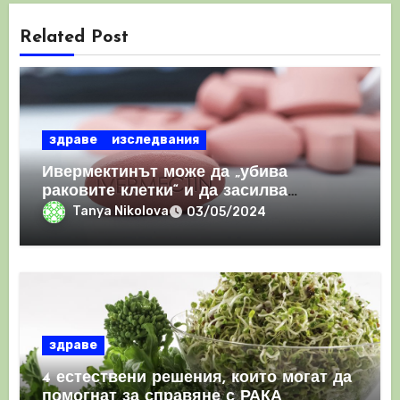
Related Post
здраве
изследвания
Ивермектинът може да „убива
раковите клетки“ и да засилва
имунния отговор
Tanya Nikolova
03/05/2024
здраве
4 естествени решения, които могат да
помогнат за справяне с РАКА