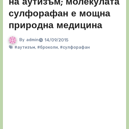
на аутизъм; молекулата
сулфорафан е мощна
природна медицина
By
admin
14/09/2015
#аутизъм
,
#броколи
,
#сулфорафан