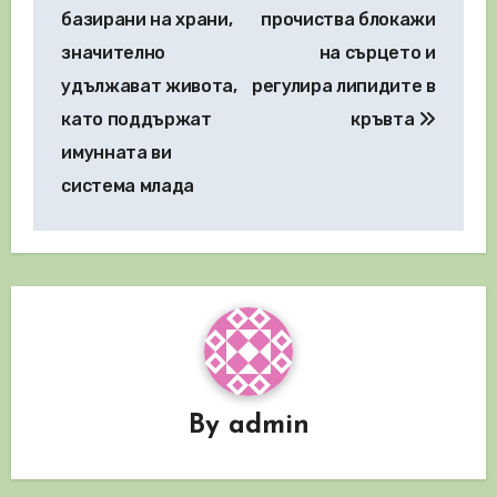
базирани на храни,
прочиства блокажи
значително
на сърцето и
удължават живота,
регулира липидите в
като поддържат
кръвта
имунната ви
система млада
By
admin