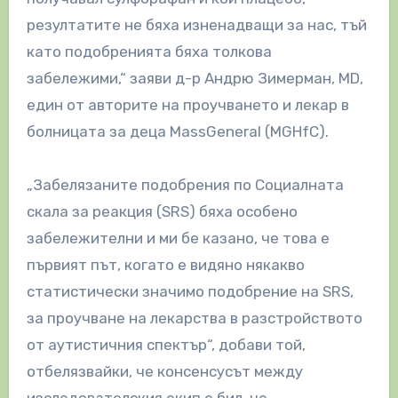
резултатите не бяха изненадващи за нас, тъй
като подобренията бяха толкова
забележими,“ заяви д-р Андрю Зимерман, MD,
един от авторите на проучването и лекар в
болницата за деца MassGeneral (MGHfC).
„Забелязаните подобрения по Социалната
скала за реакция (SRS) бяха особено
забележителни и ми бе казано, че това е
първият път, когато е видяно някакво
статистически значимо подобрение на SRS,
за проучване на лекарства в разстройството
от аутистичния спектър“, добави той,
отбелязвайки, че консенсусът между
изследователския екип е бил, че