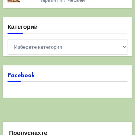
паразити и червеи
Категории
Категории
Facebook
Пропуснахте