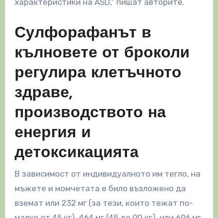
характеристики на ASD,“ пишат авторите.
Сулфорафанът в
кълновете от броколи
регулира клетъчното
здраве,
производството на
енергия и
детоксикацията
В зависимост от индивидуалното им тегло, на
мъжете и момчетата е било възложено да
вземат или 232 мг (за тези, които тежат по-
малко от 45 кг), 464 мг (45 до 90 кг), или 696 мг