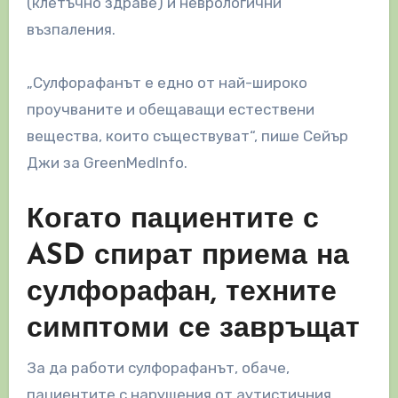
(клетъчно здраве) и неврологични
възпаления.
„Сулфорафанът е едно от най-широко
проучваните и обещаващи естествени
вещества, които съществуват“, пише Сейър
Джи за GreenMedInfo.
Когато пациентите с
ASD спират приема на
сулфорафан, техните
симптоми се завръщат
За да работи сулфорафанът, обаче,
пациентите с нарушения от аутистичния