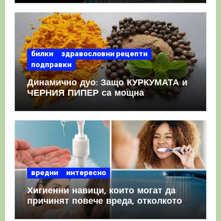
КРЪВНИ съсиреци
билки
здравословни рецепти
подправки
Динамично дуо: Защо КУРКУМАТА и
ЧЕРНИЯ ПИПЕР са мощна
комбинация
вредни
интересно
Хигиенни навици, които могат да
причинят повече вреда, отколкото
полза