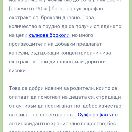
(повече от 90 кг) богат на сулфорафан
екстракт от броколи дневно. Това
количество е трудно да се получи от яденето
на цели
кълнове броколи
, но много
производители на добавки предлагат
капсули, съдържащи концентрирани нива
екстракт в този диапазон, или дори по-
високи.
Това са добри новини за родители, които се
опитват да помогнат на децата си, страдащи
от аутизъм да постиганат по-добро качество
на живот по естествен път.
Сулфорафанът
е
антиоксидантно хранително вещество, без