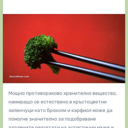
Мощно противораково хранително вещество,
намиращо се естествено в кръстоцветни
зеленчуци като броколи и карфиол може да
помогне значително за подобряване
здравните резултати на аутистични мъже и