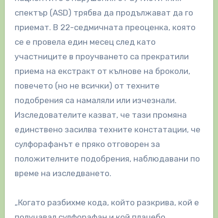
спектър (ASD) трябва да продължават да го
приемат. В 22-седмичната преоценка, която
се е провела един месец след като
участниците в проучването са прекратили
приема на екстракт от кълнове на броколи,
повечето (но не всички) от техните
подобрения са намаляли или изчезнали.
Изследователите казват, че тази промяна
единствено засилва техните констатации, че
сулфорафанът е пряко отговорен за
положителните подобрения, наблюдавани по
време на изследването.
„Когато разбихме кода, който разкрива, кой е
получавал сулфорафан и кой плацебо,