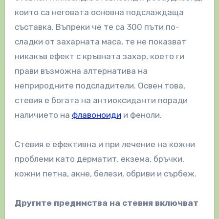
които са неговата основна подслаждаща
съставка. Въпреки че те са 300 пъти по-
сладки от захарната маса, те не показват
никакъв ефект с кръвната захар, което ги
прави възможна алтернатива на
неприродните подсладители. Освен това,
стевия е богата на антиоксиданти поради
наличието на
флавоноиди
и феноли.
Стевия е ефективна и при лечение на кожни
проблеми като дерматит, екзема, бръчки,
кожни петна, акне, белези, обриви и сърбеж.
Другите предимства на стевия включват