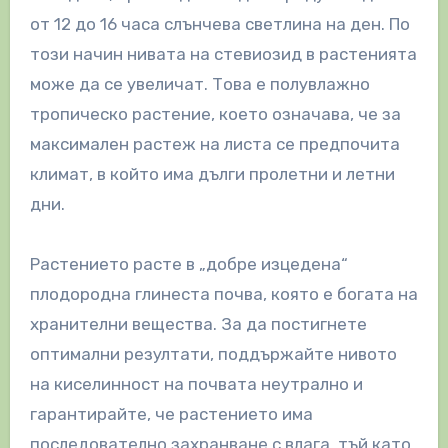
от 12 до 16 часа слънчева светлина на ден. По
този начин нивата на стевиозид в растенията
може да се увеличат. Това е полувлажно
тропическо растение, което означава, че за
максимален растеж на листа се предпочита
климат, в който има дълги пролетни и летни
дни.
Растението расте в „добре изцедена“
плодородна глинеста почва, която е богата на
хранителни вещества. За да постигнете
оптимални резултати, поддържайте нивото
на киселинност на почвата неутрално и
гарантирайте, че растението има
последователно захранване с влага, тъй като