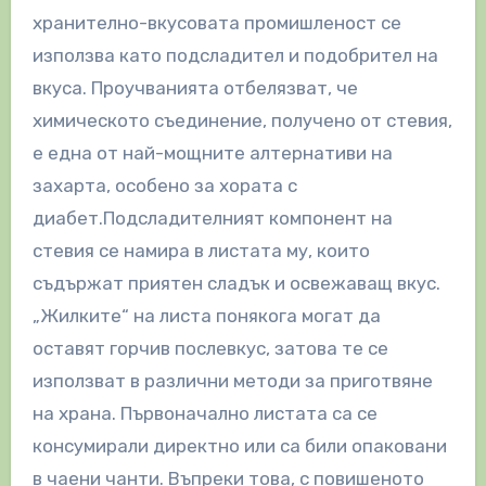
хранително-вкусовата промишленост се
използва като подсладител и подобрител на
вкуса. Проучванията отбелязват, че
химическото съединение, получено от стевия,
е една от най-мощните алтернативи на
захарта, особено за хората с
диабет.
Подсладителният компонент на
стевия се намира в листата му, които
съдържат приятен сладък и освежаващ вкус.
„Жилките“ на листа понякога могат да
оставят горчив послевкус, затова те се
използват в различни методи за приготвяне
на храна. Първоначално листата са се
консумирали директно или са били опаковани
в чаени чанти. Въпреки това, с повишеното