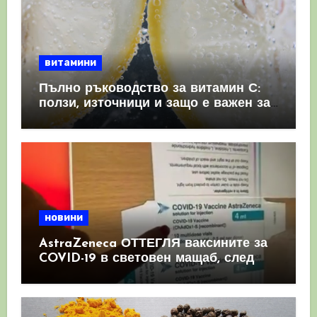
витамини
Пълно ръководство за витамин С:
ползи, източници и защо е важен за
имунната система
новини
AstraZeneca ОТТЕГЛЯ ваксините за
COVID-19 в световен мащаб, след
като призна, че те причиняват
КРЪВНИ съсиреци