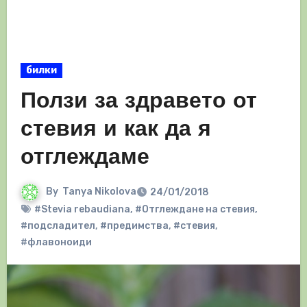
билки
Ползи за здравето от
стевия и как да я
отглеждаме
By
Tanya Nikolova
24/01/2018
#Stevia rebaudiana
,
#Отглеждане на стевия
,
#подсладител
,
#предимства
,
#стевия
,
#флавоноиди