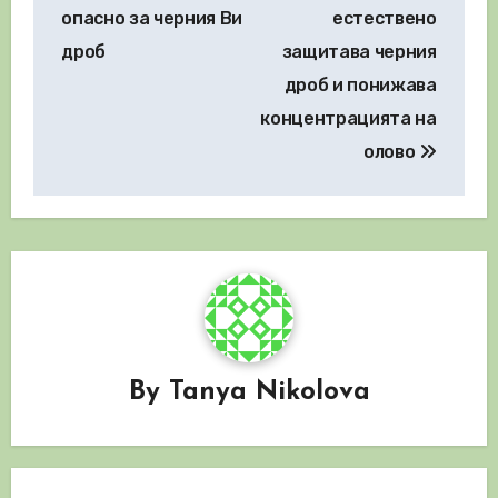
опасно за черния Ви
естествено
дроб
защитава черния
дроб и понижава
концентрацията на
олово
By
Tanya Nikolova