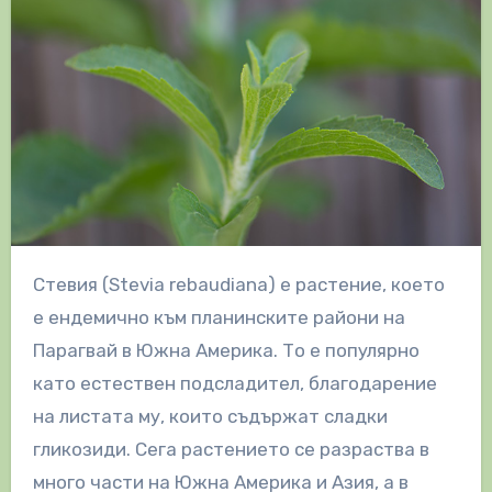
Стевия (Stevia rebaudiana) е растение, което
е ендемично към планинските райони на
Парагвай в Южна Америка. То е популярно
като естествен подсладител, благодарение
на листата му, които съдържат сладки
гликозиди. Сега растението се разраства в
много части на Южна Америка и Азия, а в