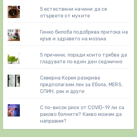
5 естествени начини да се
отървете от мухите
Гинко билоба подобрява притока на
кръв и здравето на мозъка
5 причини, поради които трябва да
гладувате по един ден седмично
Северна Корея разкрива
предполагаем лек за Ебола, MERS,
СПИН, рак и други
С по-висок риск от COVID-19 ли са
раково болните? Какво можем да
направим?