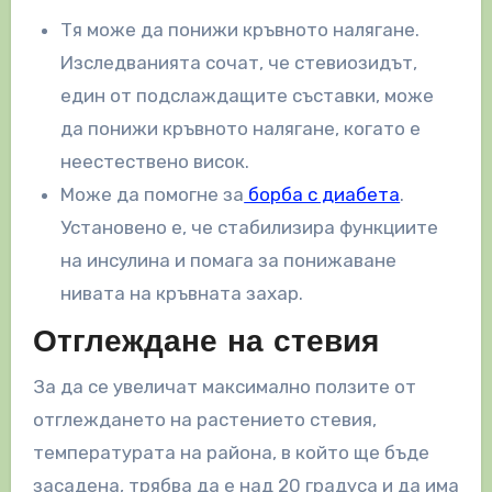
Тя може да понижи кръвното налягане.
Изследванията сочат, че стевиозидът,
един от подслаждащите съставки, може
да понижи кръвното налягане, когато е
неестествено висок.
Може да помогне за
борба с диабета
.
Установено е, че стабилизира функциите
на инсулина и помага за понижаване
нивата на кръвната захар.
Отглеждане на стевия
За да се увеличат максимално ползите от
отглеждането на растението стевия,
температурата на района, в който ще бъде
засадена, трябва да е над 20 градуса и да има