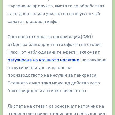
търсене на продукта, листата се обработват
като добавка или усилвател на вкуса, в чай,
салата, плодове и кафе.
Световната здравна организация (СЗО)
отбеляза благоприятните ефекти на стевия.
Някои от наблюдаваните ефекти включват
регулиране на кръвното налягане
, намаляване
на кухините и увеличаване на
производството на инсулин за панкреаса.
Стевията също така може да действа като
бактерициден и антисептичен агент.
Листата на стевия са основният източник на
стевиол гликозиди, стевиозид и ребаудиозид,