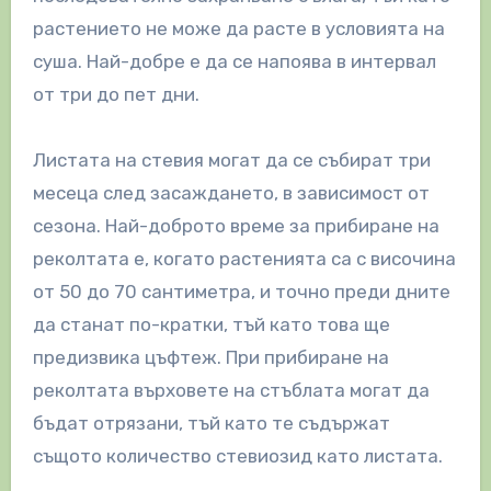
растението не може да расте в условията на
суша. Най-добре е да се напоява в интервал
от три до пет дни.
Листата на стевия могат да се събират три
месеца след засаждането, в зависимост от
сезона. Най-доброто време за прибиране на
реколтата е, когато растенията са с височина
от 50 до 70 сантиметра, и точно преди дните
да станат по-кратки, тъй като това ще
предизвика цъфтеж. При прибиране на
реколтата върховете на стъблата могат да
бъдат отрязани, тъй като те съдържат
същото количество стевиозид като листата.