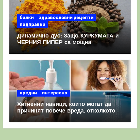
билки
здравословни рецепти
подправки
Динамично дуо: Защо КУРКУМАТА и
ЧЕРНИЯ ПИПЕР са мощна
комбинация
вредни
интересно
Хигиенни навици, които могат да
причинят повече вреда, отколкото
полза