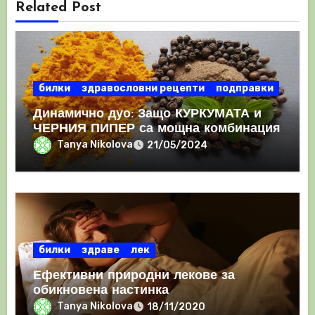
Related Post
билки
здравословни рецепти
подправки
Динамично дуо: Защо КУРКУМАТА и
ЧЕРНИЯ ПИПЕР са мощна комбинация
Tanya Nikolova
21/05/2024
билки
здраве
лек
Ефективни природни лекове за
обикновена настинка
Tanya Nikolova
18/11/2020