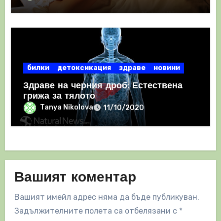
билки
детоксикация
здраве
новини
Здраве на черния дроб: Естествена
грижа за тялото
Tanya Nikolova
11/10/2020
Вашият коментар
Вашият имейл адрес няма да бъде публикуван.
Задължителните полета са отбелязани с
*