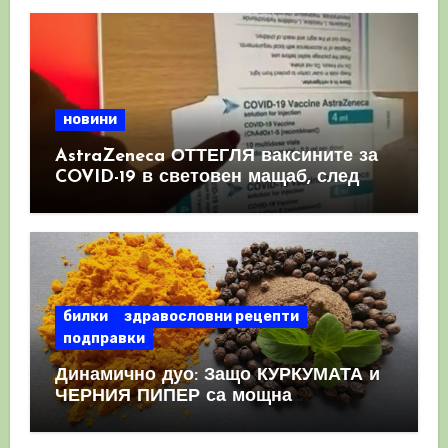
новини
AstraZeneca ОТТЕГЛЯ ваксините за
COVID-19 в световен мащаб, след
като призна, че те причиняват
КРЪВНИ съсиреци
билки
здравословни рецепти
подправки
Динамично дуо: Защо КУРКУМАТА и
ЧЕРНИЯ ПИПЕР са мощна
комбинация