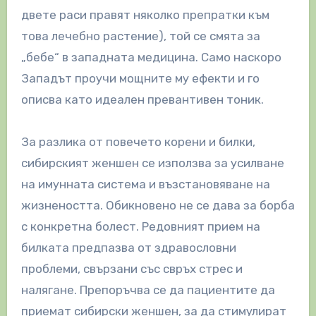
двете раси правят няколко препратки към
това лечебно растение), той се смята за
„бебе“ в западната медицина. Само наскоро
Западът проучи мощните му ефекти и го
описва като идеален превантивен тоник.
За разлика от повечето корени и билки,
сибирският женшен се използва за усилване
на имунната система и възстановяване на
жизнеността. Обикновено не се дава за борба
с конкретна болест. Редовният прием на
билката предпазва от здравословни
проблеми, свързани със свръх стрес и
налягане. Препоръчва се да пациентите да
приемат сибирски женшен, за да стимулират