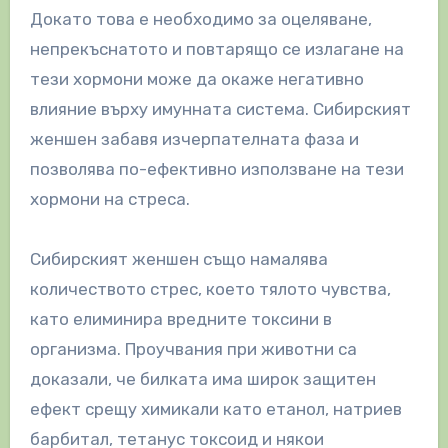
Докато това е необходимо за оцеляване,
непрекъснатото и повтарящо се излагане на
тези хормони може да окаже негативно
влияние върху имунната система. Сибирският
женшен забавя изчерпателната фаза и
позволява по-ефективно използване на тези
хормони на стреса.
Сибирският женшен също намалява
количеството стрес, което тялото чувства,
като елиминира вредните токсини в
организма. Проучвания при животни са
доказали, че билката има широк защитен
ефект срещу химикали като етанол, натриев
барбитал, тетанус токсоид и някои