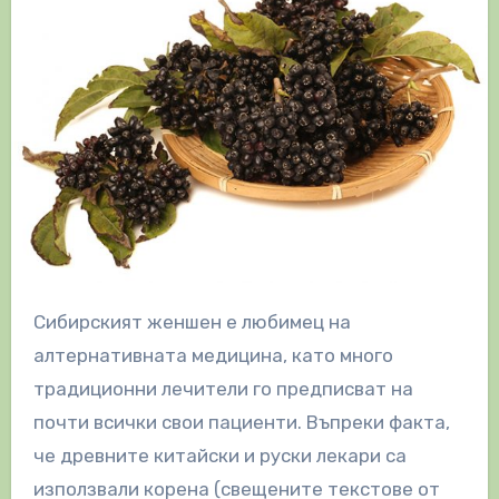
Сибирският женшен е любимец на
алтернативната медицина, като много
традиционни лечители го предписват на
почти всички свои пациенти. Въпреки факта,
че древните китайски и руски лекари са
използвали корена (свещените текстове от