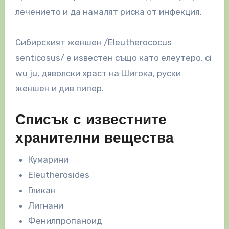
лечението и да намалят риска от инфекция.
Сибирският женшен /Eleutherococus
senticosus/ е известен също като елеутеро, ci
wu ju, дяволски храст на Шигока, руски
женшен и див пипер.
Списък с известните
хранителни вещества
Кумарини
Eleutherosides
Гликан
Лигнани
Фенилпропаноид