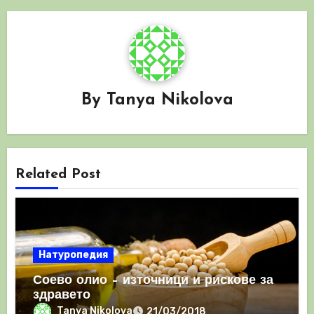
By
Tanya Nikolova
Related Post
Натуропедия
Соево олио – източници и рискове за
здравето
Tanya Nikolova
21/03/2018