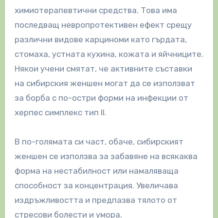
химиотерапевтични средства. Това има
последващ невропротективен ефект срещу
различни видове карциноми като гърдата,
стомаха, устната кухина, кожата и яйчниците.
Някои учени смятат, че активните съставки
на сибирския женшен могат да се използват
за борба с по-остри форми на инфекции от
херпес симплекс тип II.
В по-голямата си част, обаче, сибирският
женшен се използва за забавяне на всякаква
форма на нестабилност или намаляваща
способност за концентрация. Увеличава
издръжливостта и предпазва тялото от
стресови болести и умора.