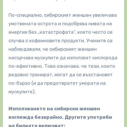
По-специално, сибирският женшен увеличава
умствената острота и подобрява нивата на
енергия без „катастрофата“, която често се
случва с кофеиновите продукти. Учените са
наблюдавали, че сибирският женшен
насърчава мускулите да използват кислорода
по-ефективно. Това означава, че тези, които
редовно тренират, могат да се възстановят
по-бързо (и да предотвратят умората на
мускулите).
Използването на сибирски женшен
изглежда безкрайно. Другите употреби
на билката включват: