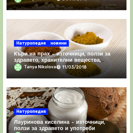
Натуропедия
новини
Къри на прах – източници, ползи за
здравето, хранителни вещества,
употреби и съставки
Tanya Nikolova
11/03/2018
Натуропедия
Лауринова киселина – източници,
ползи за здравето и употреби