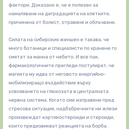
фактори. Доказано е, че е полезен за
намаляване на деградацията на клетките,
причинена от болест, отравяне и облъчване.
Силата на сибирския женшен е такава, че
много ботаници и специалисти по хранене го
смятат за манна от небето. И все пак,
фармакологичните прегледи постулират, че
магията му идва от неговото енергийно-
мобилизиращо въздействие върху
усвояването на глюкозата в централната
нервна система. Когато сме изправени пред
стресова ситуация, надбъбречните ни жлези
произвеждат кортикостероиди и стероиди,
които предизвикват реакцията на борба.