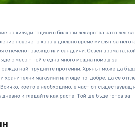
ие на хиляди години в билкови лекарства като лек за
ление повечето хора в днешно време мислят за него 
я с печено говеждо или сандвичи. Освен аромата, ко
 яде с месо – той е една много мощна помощ за
згражда най-трудните протеини. Хрянът може да бъд
 и хранителни магазини или още по-добре, да се отгл
 Всичко, което е необходимо, е част от съществуващ 
 дневно и гледайте как расте! Той ще бъде готов за
ян