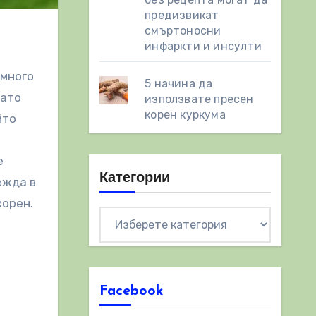
предизвикат
смъртоносни
инфаркти и инсулти
 много
5 начина да
като
използвате пресен
корен куркума
йто
е
Категории
ежда в
корен.
Категории
Facebook