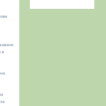
нови
ожаване
 в
 на
на
 за