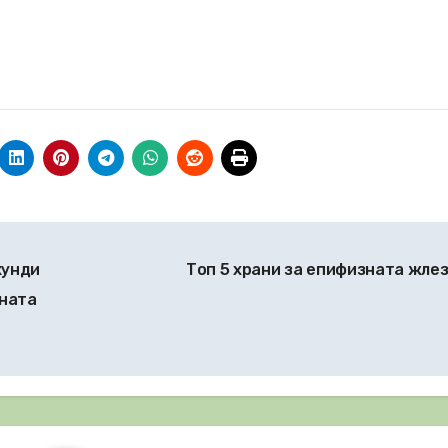
кунди
Топ 5 храни за епифизната жле
чната