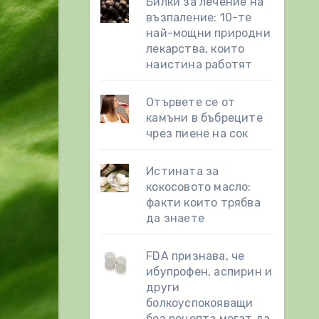
Билки за лечение на
възпаление: 10-те
най-мощни природни
лекарства, които
наистина работят
Отървете се от
камъни в бъбреците
чрез пиене на сок
Истината за
кокосовото масло:
факти които трябва
да знаете
FDA признава, че
ибупрофен, аспирин и
други
болкоуспокояващи
без рецепта могат да