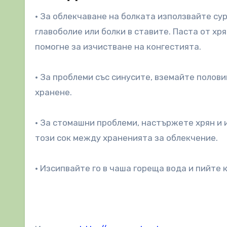
• За облекчаване на болката използвайте су
главоболие или болки в ставите. Паста от хр
помогне за изчистване на конгестията.
• За проблеми със синусите, вземайте полов
хранене.
• За стомашни проблеми, настържете хрян и и
този сок между храненията за облекчение.
• Изсипвайте го в чаша гореща вода и пийте 