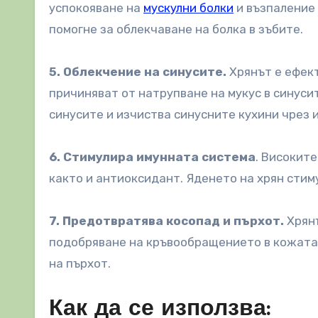
успокояване на
мускулни болки
и възпаление 
помогне за облекчаване на болка в зъбите.
5. Облекчение на синусите.
Хрянът е ефект
причиняват от натрупване на мукус в синусит
синусите и изчиства синусните кухини чрез 
6. Стимулира имунната система
. Високите
както и антиоксидант. Яденето на хрян стим
7. Предотвратява косопад и пърхот.
Хрянъ
подобряване на кръвообращението в кожата на
на пърхот.
Как да се използва: