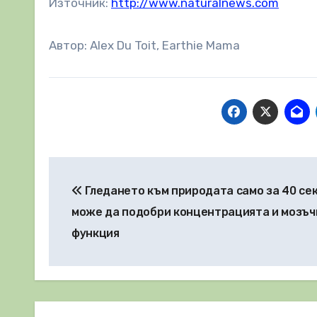
Източник:
http://www.naturalnews.com
Автор: Alex Du Toit, Earthie Mama
Навигация
Гледането към природата само за 40 се
може да подобри концентрацията и мозъ
функция