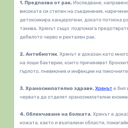
1. Предпазва от рак.
Изследване, направен
високата си степен на съединения, наречени
детоксикира канцерогени, докато потиска р
такива. Хрянът също подпомага предотвратяв
дебелото черво и ректален рак.
2. Антибиотик
. Хрянът е доказан като мно
на лоши бактерии, които причиняват бронхит,
гърлото, пневмония и инфекции на пикочните
3. Храносмилателно здраве.
Хрянът
е бил 
червата да отделят храносмилателни ензими
4. Облекчаване на болката
. Хрянът е дока
кожата, както и възпалени области, помагай