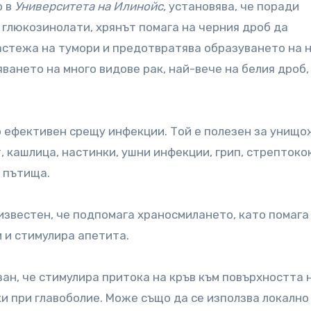
о в
Университета на Илинойс,
установява, че поради
 глюкозинолати, хрянът помага на черния дроб да
астежа на тумори и предотвратява образуването на 
ането на много видове рак, най-вече на белия дроб,
го ефективен срещу инфекции. Той е полезен за унищ
 кашлица, настинки, ушни инфекции, грип, стрептокок
 пътища.
известен, че подпомага храносмилането, като помага
 и стимулира апетита.
зан, че стимулира притока на кръв към повърхността 
ки при главоболие. Може също да се използва локално