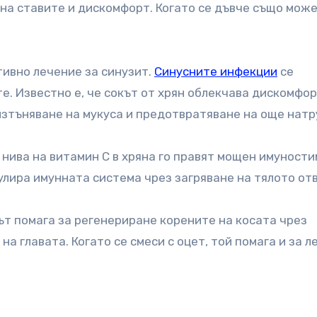
на ставите и дискомфорт. Когато се дъвче също може
ивно лечение за синузит.
Синусните инфекции
се
е. Известно е, че сокът от хрян облекчава дискомфор
изтъняване на мукуса и предотвратяване на още натр
 нива на витамин С в хряна го правят мощен имуности
улира имунната система чрез загряване на тялото от
т помага за регенериране корените на косата чрез
 главата. Когато се смеси с оцет, той помага и за л