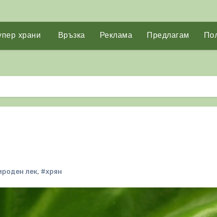
упер храни
Връзка
Реклама
Предлагам
Пол
ироден лек
,
#хрян