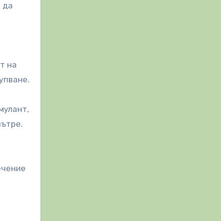
 да
т на
упване.
мулант,
вътре.
ечение