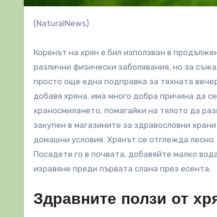
(NaturalNews)
Коренът на хрян е бил използван в продължен
различни физически заболявания, но за съжа
просто още една подправка за тяхната вечер
добавя хряна, има много добра причина да се
храносмилането, помагайки на тялото да ра
закупен в магазините за здравословни храни
домашни условия. Хрянът се отглежда лесно.
Посадете го в почвата, добавяйте малко вода
изравяне преди първата слана през есента.
Здравните ползи от хр