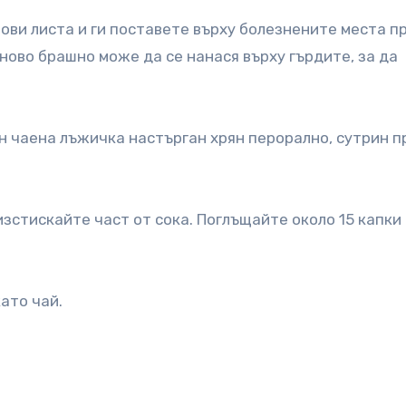
рови листа и ги поставете върху болезнените места п
яново брашно може да се нанася върху гърдите, за да
ин чаена лъжичка настърган хрян перорално, сутрин 
зстискайте част от сока. Поглъщайте около 15 капки
като чай.