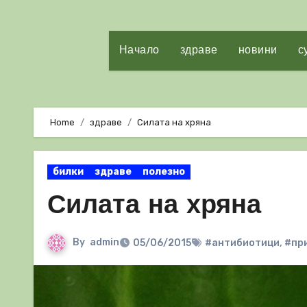
Начало
здраве
новини
с
Home
здраве
Силата на хряна
билки
здраве
полезно
Силата на хряна
By
admin
05/06/2015
#антибиотици
,
#пр