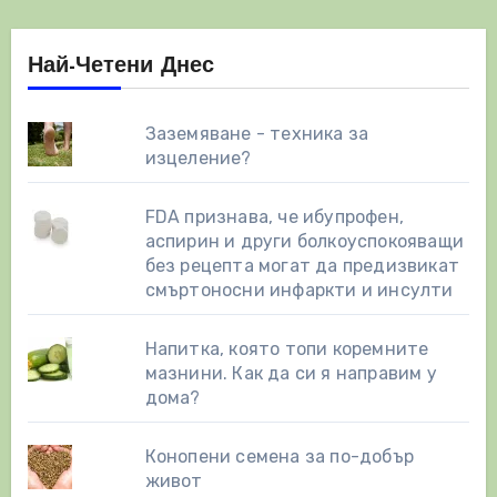
Най-Четени Днес
Заземяване - техника за
изцеление?
FDA признава, че ибупрофен,
аспирин и други болкоуспокояващи
без рецепта могат да предизвикат
смъртоносни инфаркти и инсулти
Напитка, която топи коремните
мазнини. Как да си я направим у
дома?
Конопени семена за по-добър
живот