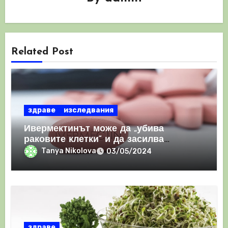
Related Post
здраве
изследвания
Ивермектинът може да „убива
раковите клетки“ и да засилва
имунния отговор
Tanya Nikolova
03/05/2024
здраве