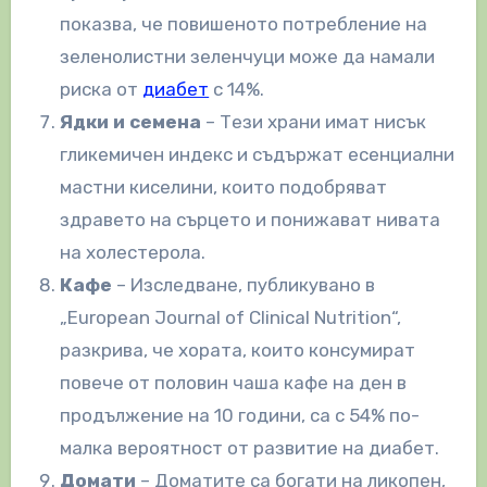
показва, че повишеното потребление на
зеленолистни зеленчуци може да намали
риска от
диабет
с 14%.
Ядки и семена
– Тези храни имат нисък
гликемичен индекс и съдържат есенциални
мастни киселини, които подобряват
здравето на сърцето и понижават нивата
на холестерола.
Кафе
– Изследване, публикувано в
„European Journal of Clinical Nutrition“,
разкрива, че хората, които консумират
повече от половин чаша кафе на ден в
продължение на 10 години, са с 54% по-
малка вероятност от развитие на диабет.
Домати
– Доматите са богати на ликопен,