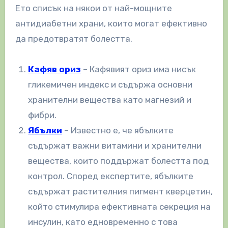
Ето списък на някои от най-мощните
антидиабетни храни, които могат ефективно
да предотвратят болестта.
Кафяв ориз
– Кафявият ориз има нисък
гликемичен индекс и съдържа основни
хранителни вещества като магнезий и
фибри.
Ябълки
– Известно е, че ябълките
съдържат важни витамини и хранителни
вещества, които поддържат болестта под
контрол. Според експертите, ябълките
съдържат растителния пигмент кверцетин,
който стимулира ефективната секреция на
инсулин, като едновременно с това