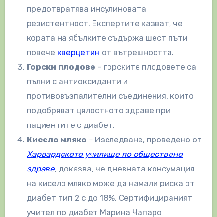
предотвратява инсулиновата
резистентност. Експертите казват, че
кората на ябълките съдържа шест пъти
повече
кверцетин
от вътрешността.
Горски плодове
– горските плодовете са
пълни с антиоксиданти и
противовъзпалителни съединения, които
подобряват цялостното здраве при
пациентите с диабет.
Кисело мляко
– Изследване, проведено от
Харвардското училище по обществено
здраве
, доказва, че дневната консумация
на кисело мляко може да намали риска от
диабет тип 2 с до 18%. Сертифицираният
учител по диабет Марина Чапаро