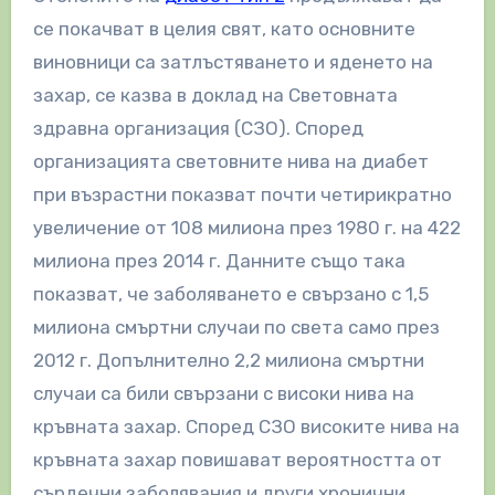
се покачват в целия свят, като основните
виновници са затлъстяването и яденето на
захар, се казва в доклад на Световната
здравна организация (СЗО). Според
организацията световните нива на диабет
при възрастни показват почти четирикратно
увеличение от 108 милиона през 1980 г. на 422
милиона през 2014 г. Данните също така
показват, че заболяването е свързано с 1,5
милиона смъртни случаи по света само през
2012 г. Допълнително 2,2 милиона смъртни
случаи са били свързани с високи нива на
кръвната захар. Според СЗО високите нива на
кръвната захар повишават вероятността от
сърдечни заболявания и други хронични