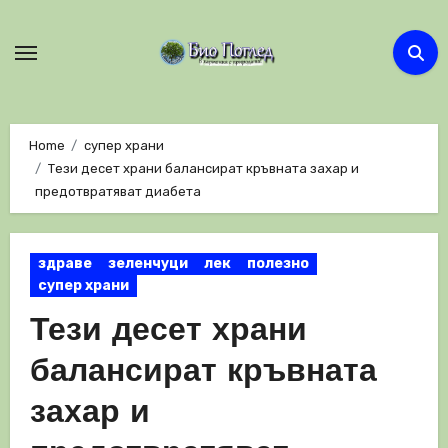
Skip
to
content
Home
супер храни
Тези десет храни балансират кръвната захар и
предотвратяват диабета
здраве
зеленчуци
лек
полезно
супер храни
Тези десет храни
балансират кръвната
захар и