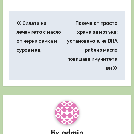
Навигация
Силата на
Повече от просто
лечението с масло
храна за мозъка:
от черна семка и
установено е, че DHA
суров мед
рибено масло
повишава имунитета
ви
By
admin