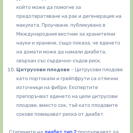
който може да помогне за
предотвратяване на рак и дегенерация на
макулата. Проучване, публикувано в
Международния вестник за хранителни
науки и хранене, също показа, че яденето
на домати може да намали диабета,
свързан със сърдечно-съдов риск.
Цитрусови плодове
– Цитрусови плодове
като портокали и грейпфрути са отлични
източници на фибри. Експертите
препоръчват яденето на цели цитрусови
плодове, вместо сок, тъй като плодовите
сокове повишават риска от диабет.
Степените на
диабет тип 2
продължават да