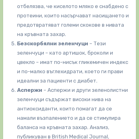
отбелязва, че киселото мляко е снабдено с
протеини, които насърчават насищането и
предотвратяват големи скокове в нивата
на кръвната захар.
Безскорбялни зеленчуци
– Тези
зеленчуци – като артишок, броколи и
цвекло – имат по-нисък гликемичен индекс
и по-малко въглехидрати, което ги прави
идеални за пациенти с диабет.
Аспержи
– Аспержи и други зеленолистни
зеленчуци съдържат високи нива на
антиоксиданти, които помагат да се
намали възпалението и да се стимулира
баланса на кръвната захар. Анализ,
публикуван в British Medical Journal,