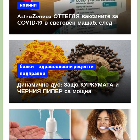
новини
AstraZeneca ОТТЕГЛЯ ваксините за
COVID-19 в световен мащаб, след
като призна, че те причиняват
КРЪВНИ съсиреци
билки
здравословни рецепти
подправки
Динамично дуо: Защо КУРКУМАТА и
ЧЕРНИЯ ПИПЕР са мощна
комбинация