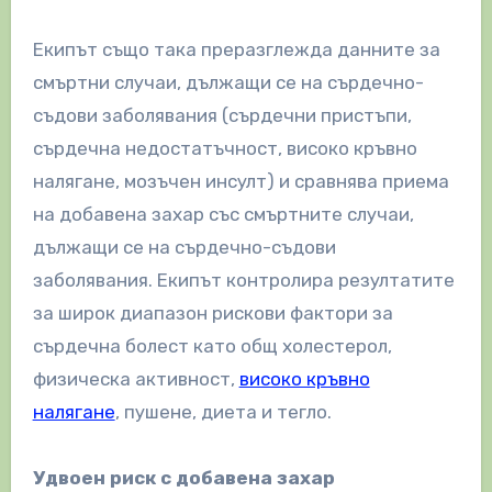
Екипът също така преразглежда данните за
смъртни случаи, дължащи се на сърдечно-
съдови заболявания (сърдечни пристъпи,
сърдечна недостатъчност, високо кръвно
налягане, мозъчен инсулт) и сравнява приема
на добавена захар със смъртните случаи,
дължащи се на сърдечно-съдови
заболявания. Екипът контролира резултатите
за широк диапазон рискови фактори за
сърдечна болест като общ холестерол,
физическа активност,
високо кръвно
налягане
, пушене, диета и тегло.
Удвоен риск с добавена захар