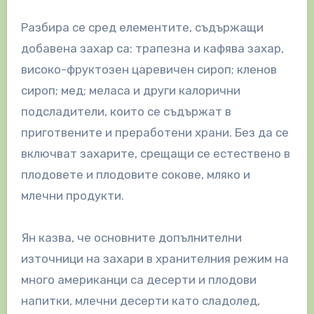
Разбира се сред елементите, съдържащи
добавена захар са: трапезна и кафява захар,
високо-фруктозен царевичен сироп; кленов
сироп; мед; меласа и други калорични
подсладители, които се съдържат в
приготвените и преработени храни. Без да се
включват захарите, срещащи се естествено в
плодовете и плодовите сокове, мляко и
млечни продукти.
Ян казва, че основните допълнителни
източници на захари в хранителния режим на
много американци са десерти и плодови
напитки, млечни десерти като сладолед,