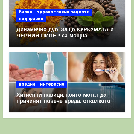
билки
здравословни рецепти
подправки
Динамично дуо: Защо КУРКУМАТА и
ЧЕРНИЯ ПИПЕР са мощна
комбинация
вредни
интересно
Хигиенни навици, които могат да
причинят повече вреда, отколкото
полза