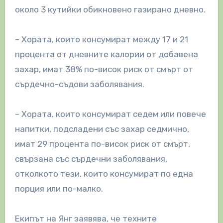
около 3 кутийки обикновено газирано дневно.
– Хората, които консумират между 17 и 21
процента от дневните калории от добавена
захар, имат 38% по-висок риск от смърт от
сърдечно-съдови заболявания.
– Хората, които консумират седем или повече
напитки, подсладени със захар седмично,
имат 29 процента по-висок риск от смърт,
свързана със сърдечни заболявания,
отколкото тези, които консумират по една
порция или по-малко.
Екипът на Янг заявява, че техните