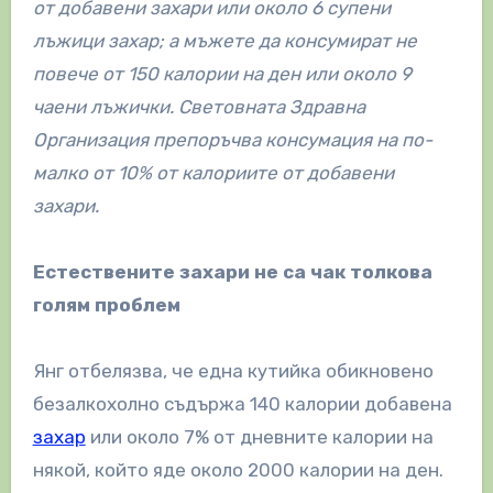
от добавени захари или около 6 супени
лъжици захар; а мъжете да консумират не
повече от 150 калории на ден или около 9
чаени лъжички. Световната Здравна
Организация препоръчва консумация на по-
малко от 10% от калориите от добавени
захари.
Естествените захари не са чак толкова
голям проблем
Янг отбелязва, че една кутийка обикновено
безалкохолно съдържа 140 калории добавена
захар
или около 7% от дневните калории на
някой, който яде около 2000 калории на ден.