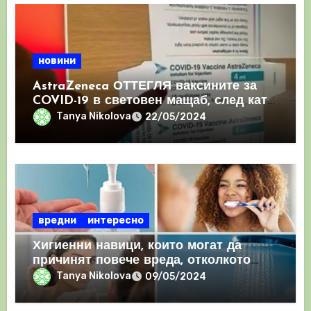
новини
AstraZeneca ОТТЕГЛЯ ваксините за
COVID-19 в световен мащаб, след като
призна, че те причиняват КРЪВНИ
Tanya Nikolova
22/05/2024
съсиреци
вредни
интересно
Хигиенни навици, които могат да
причинят повече вреда, отколкото
полза
Tanya Nikolova
09/05/2024