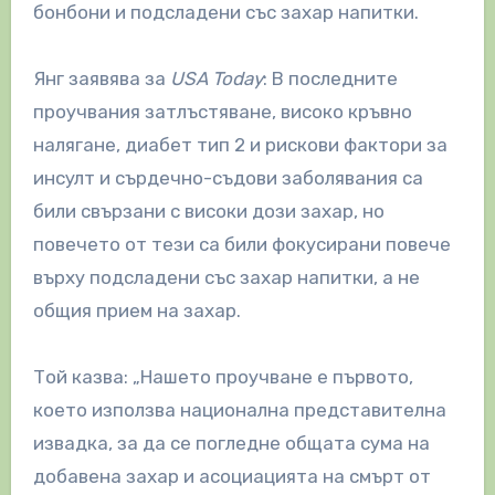
бонбони и подсладени със захар напитки.
Янг заявява за
USA Today
: В последните
проучвания затлъстяване, високо кръвно
налягане, диабет тип 2 и рискови фактори за
инсулт и сърдечно-съдови заболявания са
били свързани с високи дози захар, но
повечето от тези са били фокусирани повече
върху подсладени със захар напитки, а не
общия прием на захар.
Той казва: „Нашето проучване е първото,
което използва национална представителна
извадка, за да се погледне общата сума на
добавена захар и асоциацията на смърт от