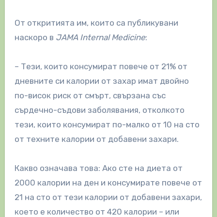
От откритията им, които са публикувани
наскоро в
JAMA Internal Medicine
:
– Тези, които консумират повече от 21% от
дневните си калории от захар имат двойно
по-висок риск от смърт, свързана със
сърдечно-съдови заболявания, отколкото
тези, които консумират по-малко от 10 на сто
от техните калории от добавени захари.
Какво означава това: Ако сте на диета от
2000 калории на ден и консумирате повече от
21 на сто от тези калории от добавени захари,
което е количество от 420 калории – или