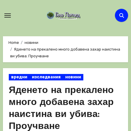
Skip
to
content
Home
новини
Яденето на прекалено много добавена захар наистина
ви убива: Проучване
вредни
изследвания
новини
Яденето на прекалено
много добавена захар
наистина ви убива:
Проучване