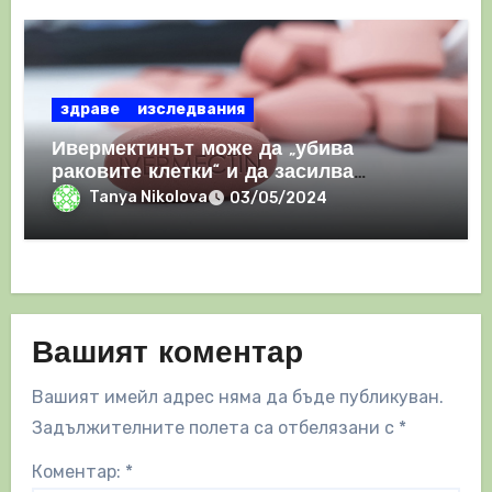
здраве
изследвания
Ивермектинът може да „убива
раковите клетки“ и да засилва
имунния отговор
Tanya Nikolova
03/05/2024
Вашият коментар
Вашият имейл адрес няма да бъде публикуван.
Задължителните полета са отбелязани с
*
Коментар:
*