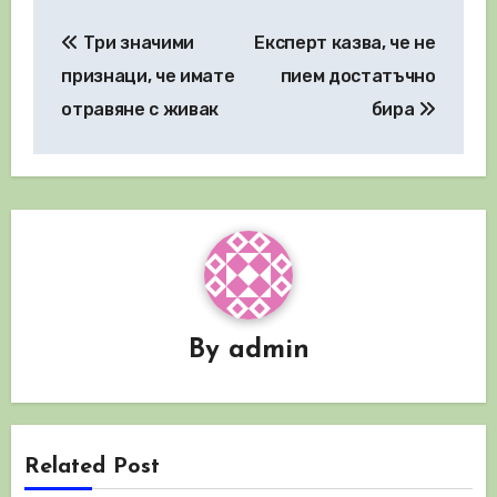
Навигация
Три значими
Експерт казва, че не
признаци, че имате
пием достатъчно
отравяне с живак
бира
By
admin
Related Post