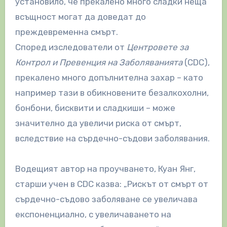
установило, че прекалено много сладки неща
всъщност могат да доведат до
преждевременна смърт.
Според изследователи от
Центровете за
Контрол и Превенция на Заболяванията
(CDC),
прекалено много допълнителна захар – като
например тази в обикновените безалкохолни,
бонбони, бисквити и сладкиши – може
значително да увеличи риска от смърт,
вследствие на сърдечно-съдови заболявания.
Водещият автор на проучването, Куан Янг,
старши учен в CDC казва: „Рискът от смърт от
сърдечно-съдово заболяване се увеличава
експоненциално, с увеличаването на