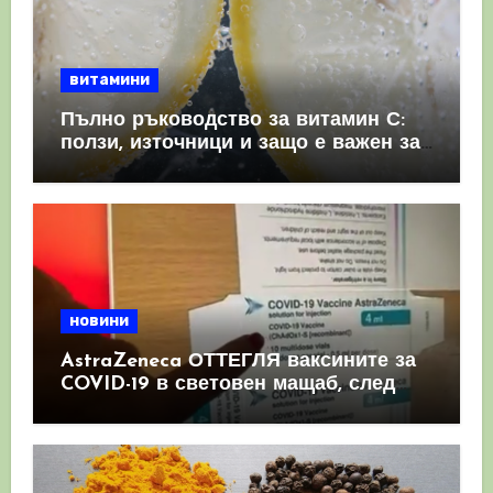
витамини
Пълно ръководство за витамин С:
ползи, източници и защо е важен за
имунната система
новини
AstraZeneca ОТТЕГЛЯ ваксините за
COVID-19 в световен мащаб, след
като призна, че те причиняват
КРЪВНИ съсиреци