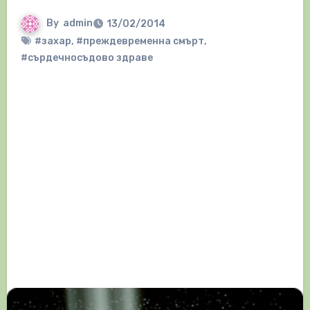
By
admin
13/02/2014
#захар
,
#преждевременна смърт
,
#сърдечносъдово здраве