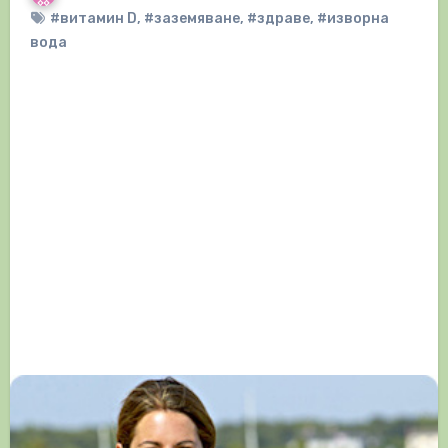
#витамин D
,
#заземяване
,
#здраве
,
#изворна
вода