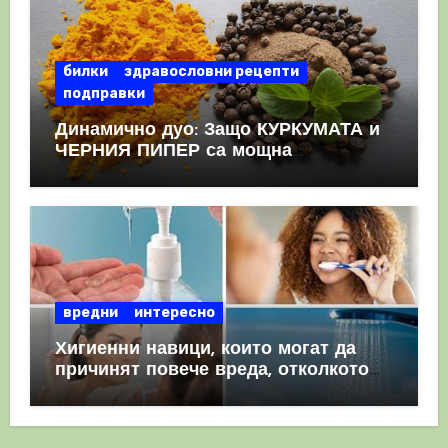
билки
здравословни рецепти
подправки
Динамично дуо: Защо КУРКУМАТА и
ЧЕРНИЯ ПИПЕР са мощна
комбинация
вредни
интересно
Хигиенни навици, които могат да
причинят повече вреда, отколкото
полза