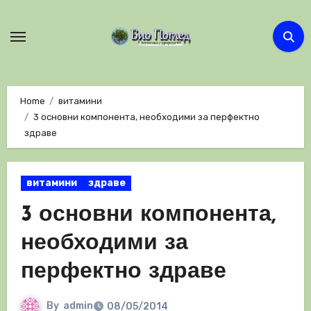
Skip
to
content
Home
витамини
3 основни компонента, необходими за перфектно
здраве
витамини
здраве
3 основни компонента,
необходими за
перфектно здраве
By
admin
08/05/2014