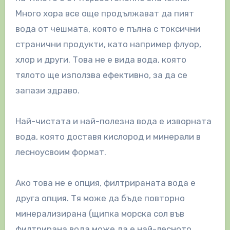
Много хора все още продължават да пият
вода от чешмата, която е пълна с токсични
странични продукти, като например флуор,
хлор и други. Това не е вида вода, която
тялото ще използва ефективно, за да се
запази здраво.
Най-чистата и най-полезна вода е изворната
вода, която доставя кислород и минерали в
лесноусвоим формат.
Ако това не е опция, филтрираната вода е
друга опция. Тя може да бъде повторно
минерализирана (щипка морска сол във
филтрирана вода може да е най-лесното