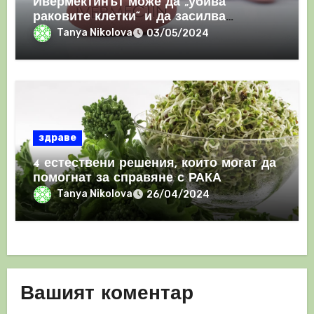
Ивермектинът може да „убива
раковите клетки“ и да засилва
имунния отговор
Tanya Nikolova
03/05/2024
здраве
4 естествени решения, които могат да
помогнат за справяне с РАКА
Tanya Nikolova
26/04/2024
Вашият коментар