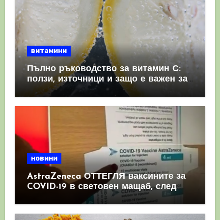
витамини
Пълно ръководство за витамин С:
ползи, източници и защо е важен за
имунната система
новини
AstraZeneca ОТТЕГЛЯ ваксините за
COVID-19 в световен мащаб, след
като призна, че те причиняват
КРЪВНИ съсиреци