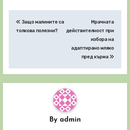
Навигация
Защо малините са
Мрачната
толкова полезни?
действителност при
избора на
адаптирано мляко
пред кърма
By
admin