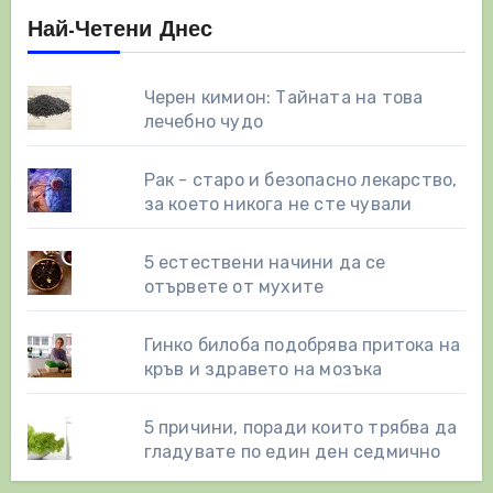
Най-Четени Днес
Черен кимион: Тайната на това
лечебно чудо
Рак - старо и безопасно лекарство,
за което никога не сте чували
5 естествени начини да се
отървете от мухите
Гинко билоба подобрява притока на
кръв и здравето на мозъка
5 причини, поради които трябва да
гладувате по един ден седмично