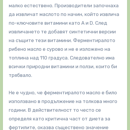
малко естествено. Производители започнаха
да извличат маслото по начин, който извлича
по-ключовите витамини като А и D. След
извличането те добавят синтетични версии
на същите тези витамини. Ферментиралото
рибено масло е сурово и не е изложено на
топлина над 110 градуса. Следователно има
всички природни витамини и ползи, които би
трябвало.
Не е чудно, че ферментиралото масло е било
използвано в продължение на толкова много
години. В действителност то често се
определя като критична част от диета за
фертилите, оказва съществено значение