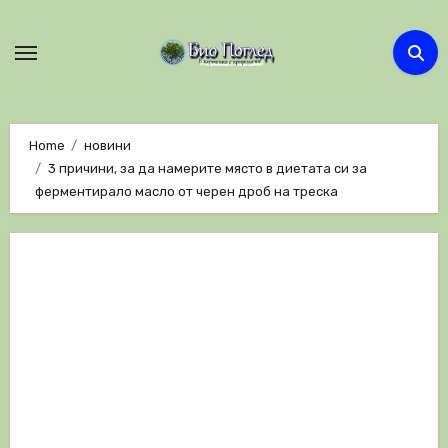
Skip
to
content
Home
новини
3 причини, за да намерите място в диетата си за
ферментирало масло от черен дроб на треска