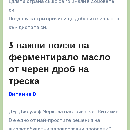
цялата страна също са го имали в домовете
си.
По-долу са три причини да добавите маслото
към диетата си.
3 важни ползи на
ферментирало масло
от черен дроб на
треска
Витамин D
Д-р Джоузеф Меркола настоява, че „Витамин
D е едно от най-простите решения на
широкообхватни здравословни проблеми.“