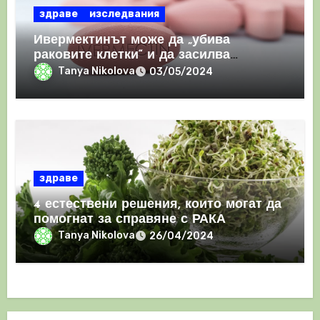
здраве
изследвания
Ивермектинът може да „убива
раковите клетки“ и да засилва
имунния отговор
Tanya Nikolova
03/05/2024
здраве
4 естествени решения, които могат да
помогнат за справяне с РАКА
Tanya Nikolova
26/04/2024