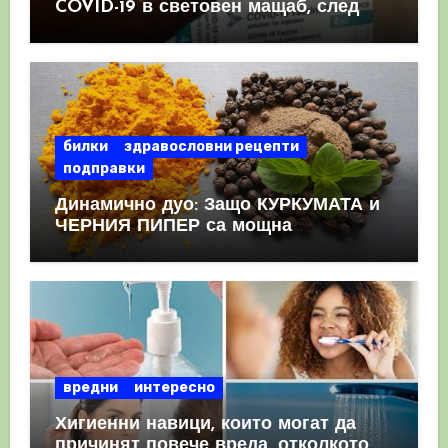
COVID-19 в световен мащаб, след
като призна, че те причиняват
КРЪВНИ съсиреци
билки
здравословни рецепти
подправки
Динамично дуо: Защо КУРКУМАТА и
ЧЕРНИЯ ПИПЕР са мощна
комбинация
вредни
интересно
Хигиенни навици, които могат да
причинят повече вреда, отколкото