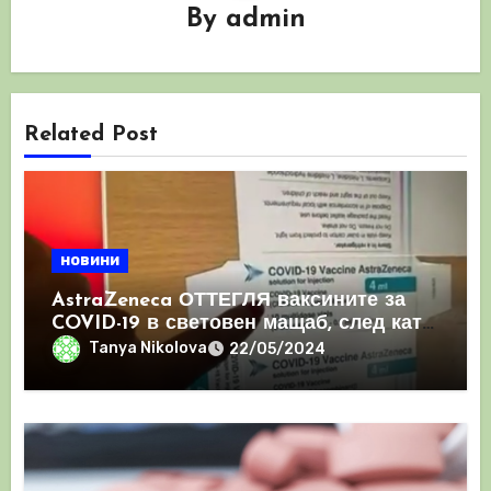
By
admin
Related Post
новини
AstraZeneca ОТТЕГЛЯ ваксините за
COVID-19 в световен мащаб, след като
призна, че те причиняват КРЪВНИ
Tanya Nikolova
22/05/2024
съсиреци