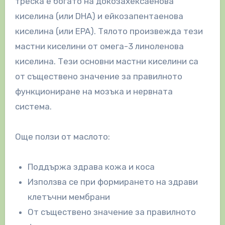
треска е богато на докозахексаенова
киселина (или DHA) и ейкозапентаенова
киселина (или EPA). Тялото произвежда тези
мастни киселини от омега-3 линоленова
киселина. Тези основни мастни киселини са
от съществено значение за правилното
функциониране на мозъка и нервната
система.
Още ползи от маслото:
Поддържа здрава кожа и коса
Използва се при формирането на здрави
клетъчни мембрани
От съществено значение за правилното