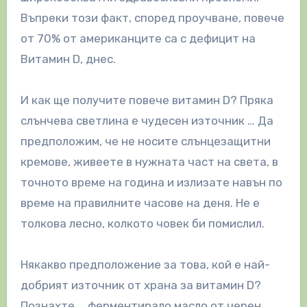
Въпреки този факт, според проучване, повече
от 70% от американците са с дефицит на
Витамин D, днес.
И как ще получите повече витамин D? Пряка
слънчева светлина е чудесен източник … Да
предположим, че не носите слънцезащитни
кремове, живеете в нужната част на света, в
точното време на година и излизате навън по
време на правилните часове на деня. Не е
толкова лесно, колкото човек би помислил.
Някакво предположение за това, кой е най-
добрият източник от храна за витамин D?
Познахте … ферментирало масло от черен