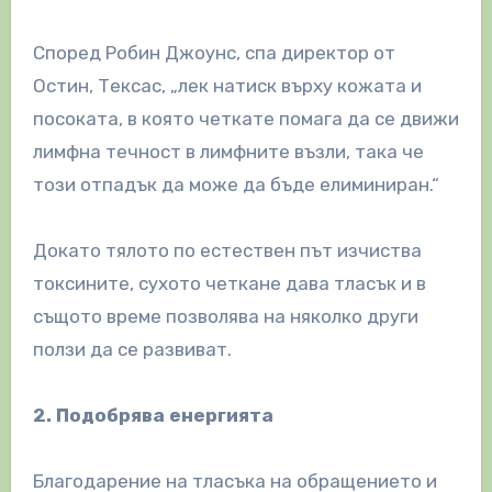
Според Робин Джоунс, спа директор от
Остин, Тексас, „лек натиск върху кожата и
посоката, в която четкате помага да се движи
лимфна течност в лимфните възли, така че
този отпадък да може да бъде елиминиран.“
Докато тялото по естествен път изчиства
токсините, сухото четкане дава тласък и в
същото време позволява на няколко други
ползи да се развиват.
2. Подобрява енергията
Благодарение на тласъка на обращението и