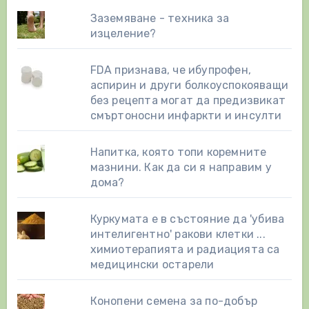
Заземяване - техника за
изцеление?
FDA признава, че ибупрофен,
аспирин и други болкоуспокояващи
без рецепта могат да предизвикат
смъртоносни инфаркти и инсулти
Напитка, която топи коремните
мазнини. Как да си я направим у
дома?
Куркумата е в състояние да 'убива
интелигентно' ракови клетки ...
химиотерапията и радиацията са
медицински остарели
Конопени семена за по-добър