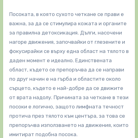
Посоката, в която сухото четкане се прави е
важна, за да се стимулира кожата и органите
за правилна детоксикация. Дълги, насочени
нагоре движения, започвайки от глезените и
фокусирайки се върху една област на тялото в
даден момент е идеално. Единствената
област, където се препоръчва да се направи
по друг начин е на гърба и областите около
сърцето, където е най-добре да се движите
от врата надолу. Причината за четкане в тези
посоки е логично, защото лимфната течност
протича през тялото към центъра, за това се
препоръчва използването на движения, които
имитират подобна посока.