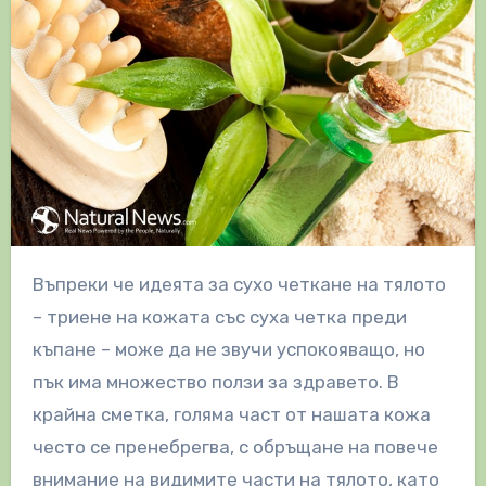
Въпреки че идеята за сухо четкане на тялото
– триене на кожата със суха четка преди
къпане – може да не звучи успокояващо, но
пък има множество ползи за здравето. В
крайна сметка, голяма част от нашата кожа
често се пренебрегва, с обръщане на повече
внимание на видимите части на тялото, като