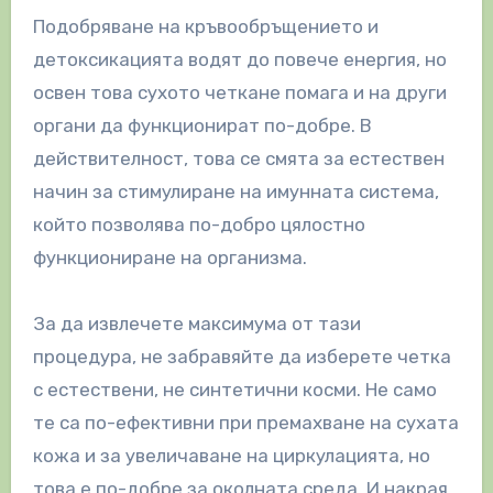
Подобряване на кръвообръщението и
детоксикацията водят до повече енергия, но
освен това сухото четкане помага и на други
органи да функционират по-добре. В
действителност, това се смята за естествен
начин за стимулиране на имунната система,
който позволява по-добро цялостно
функциониране на организма.
За да извлечете максимума от тази
процедура, не забравяйте да изберете четка
с естествени, не синтетични косми. Не само
те са по-ефективни при премахване на сухата
кожа и за увеличаване на циркулацията, но
това е по-добре за околната среда. И накрая,