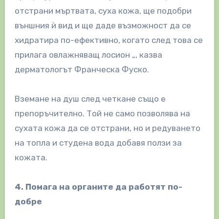
отстрани мъртвата, суха кожа, ще подобри
външния ѝ вид и ще даде възможност да се
хидратира по-ефективно, когато след това се
прилага овлажняващ лосион „, казва
дерматологът Франческа Фуско.
Вземане на душ след четкане също е
препоръчително. Той не само позволява на
сухата кожа да се отстрани, но и редуването
на топла и студена вода добавя ползи за
кожата.
4. Помага на органите да работят по-
добре