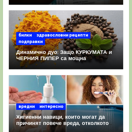
като призна, че те причиняват
КРЪВНИ съсиреци
билки
здравословни рецепти
подправки
Динамично дуо: Защо КУРКУМАТА и
ЧЕРНИЯ ПИПЕР са мощна
комбинация
вредни
интересно
Хигиенни навици, които могат да
причинят повече вреда, отколкото
полза