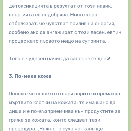
детоксикацията в резултат от този навик,
енергията се подобрява. Много хора
отбелязват, че чувстват прилив на енергия,
особено ако се ангажират с този лесен, евтин
процес като първото нещо на сутринта.
Това е чудесен начин да започнете деня!
3. По-мека кожа
Понеже четкането отваря порите и премахва
мъртвите клетки на кожата, тя има шанс да
диша и е по-възприемчива към продуктите за
грижа за кожата, които следват тази
процедура. „Нежното сухо четкане ще