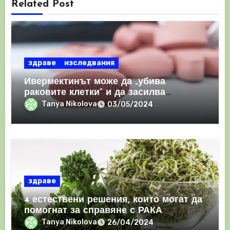
Related Post
здраве
изследвания
Ивермектинът може да „убива
раковите клетки“ и да засилва
имунния отговор
Tanya Nikolova
03/05/2024
здраве
4 естествени решения, които могат да
помогнат за справяне с РАКА
Tanya Nikolova
26/04/2024