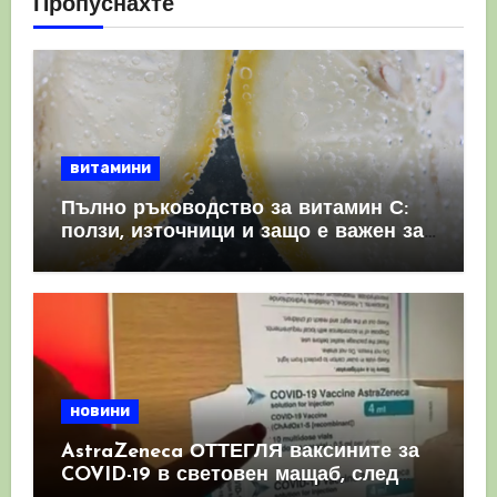
Пропуснахте
витамини
Пълно ръководство за витамин С:
ползи, източници и защо е важен за
имунната система
новини
AstraZeneca ОТТЕГЛЯ ваксините за
COVID-19 в световен мащаб, след