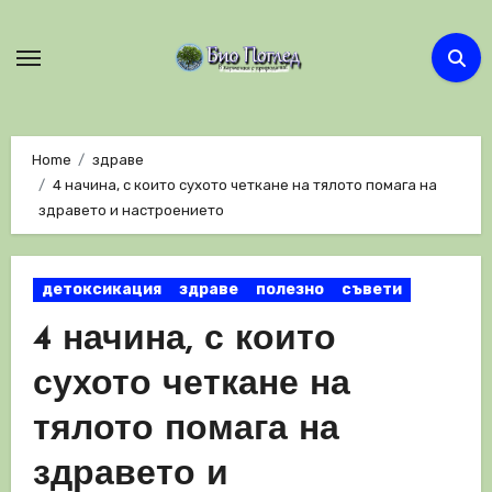
Skip
to
content
Home
здраве
4 начина, с които сухото четкане на тялото помага на
здравето и настроението
детоксикация
здраве
полезно
съвети
4 начина, с които
сухото четкане на
тялото помага на
здравето и