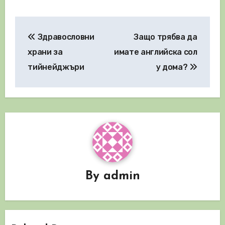
Навигация
Здравословни
Защо трябва да
храни за
имате английска сол
тийнейджъри
у дома?
By
admin