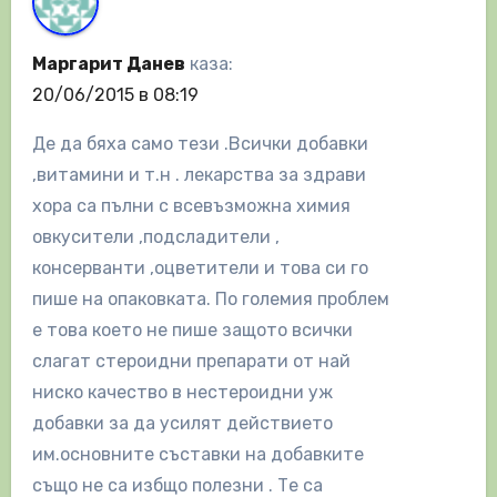
Маргарит Данев
каза:
20/06/2015 в 08:19
Де да бяха само тези .Всички добавки
,витамини и т.н . лекарства за здрави
хора са пълни с всевъзможна химия
овкусители ,подсладители ,
консерванти ,оцветители и това си го
пише на опаковката. По големия проблем
е това което не пише защото всички
слагат стероидни препарати от най
ниско качество в нестероидни уж
добавки за да усилят действието
им.основните съставки на добавките
също не са избщо полезни . Те са