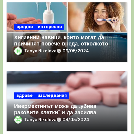
вредни
интересно
Хигиенни навици, които могат да
причинят повече вреда, отколкото
полза
Tanya Nikolova
09/05/2024
здраве
изследвания
Ивермектинът може да „убива
раковите клетки“ и да засилва
имунния отговор
Tanya Nikolova
03/05/2024