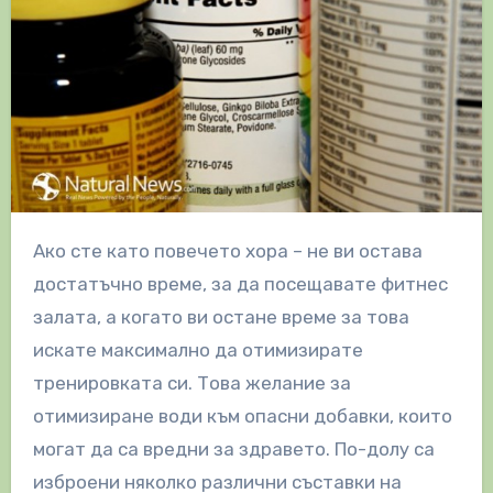
Ако сте като повечето хора – не ви остава
достатъчно време, за да посещавате фитнес
залата, а когато ви остане време за това
искате максимално да отимизирате
тренировката си. Това желание за
отимизиране води към опасни добавки, които
могат да са вредни за здравето. По-долу са
изброени няколко различни съставки на