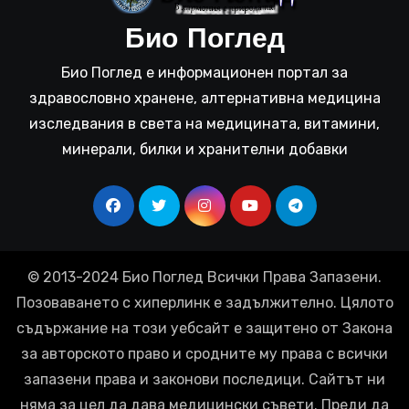
Био Поглед
Био Поглед е информационен портал за
здравословно хранене, алтернативна медицина
изследвания в света на медицината, витамини,
минерали, билки и хранителни добавки
© 2013-2024 Био Поглед Всички Права Запазени.
Позоваването с хиперлинк е задължително. Цялото
съдържание на този уебсайт е защитено от Закона
за авторското право и сродните му права с всички
запазени права и законови последици. Сайтът ни
няма за цел да дава медицински съвети. Преди да