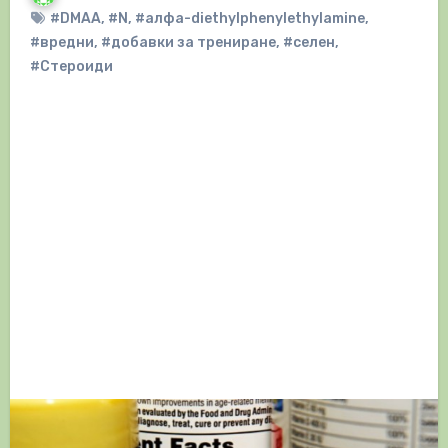
#DMAA
,
#N
,
#алфа-diethylphenylethylamine
,
#вредни
,
#добавки за трениране
,
#селен
,
#Стероиди