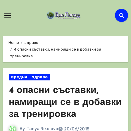
Skip
to
content
Home
здраве
4 опасни съставки, намиращи се в добавки за
тренировка
вредни
здраве
4 опасни съставки,
намиращи се в добавки
за тренировка
By
Tanya Nikolova
20/06/2015