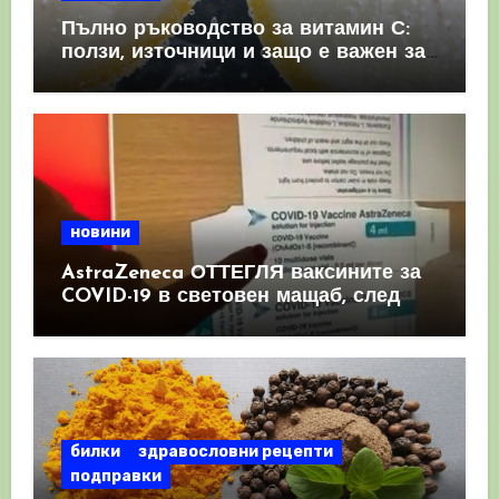
Пълно ръководство за витамин С:
ползи, източници и защо е важен за
имунната система
новини
AstraZeneca ОТТЕГЛЯ ваксините за
COVID-19 в световен мащаб, след
като призна, че те причиняват
КРЪВНИ съсиреци
билки
здравословни рецепти
подправки