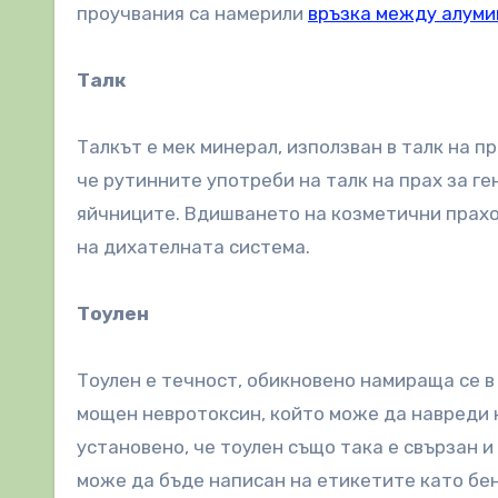
проучвания са намерили
връзка между алумин
Талк
Талкът е мек минерал, използван в талк на п
че рутинните употреби на талк на прах за ге
яйчниците. Вдишването на козметични прахо
на дихателната система.
Тоулен
Тоулен е течност, обикновено намираща се в 
мощен невротоксин, който може да навреди 
установено, че тоулен също така е свързан и
може да бъде написан на етикетите като бен