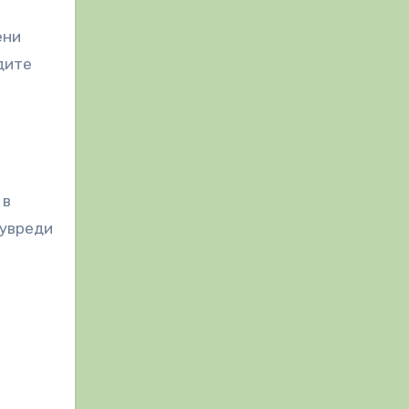
ени
дите
 в
 увреди
.