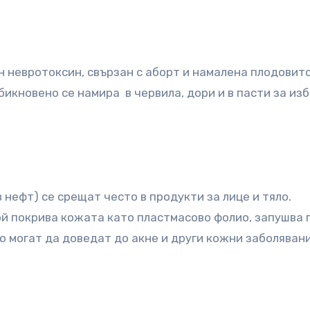
н невротоксин, свързан с аборт и намалена плодовито
бикновено се намира в червила, дори и в пасти за из
нефт) се срещат често в продукти за лице и тяло.
ой покрива кожата като пластмасово фолио, запушва 
о могат да доведат до акне и други кожни заболявани