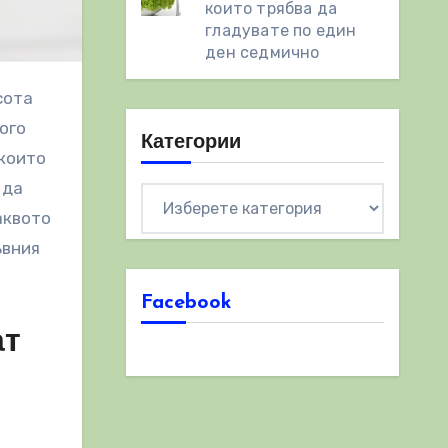
които трябва да
гладувате по един
ден седмично
ого
Категории
 които
 да
Категории
аквото
ъвния
Facebook
ат