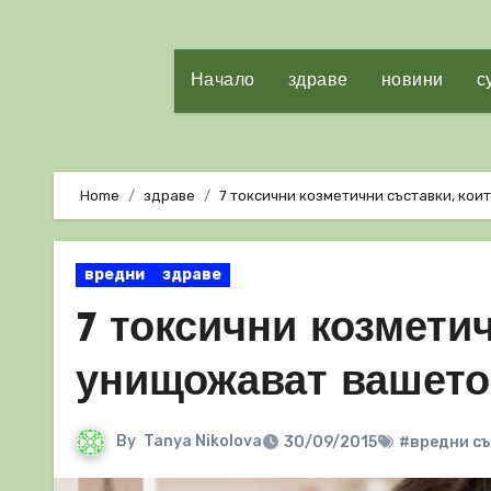
Начало
здраве
новини
с
Home
здраве
7 токсични козметични съставки, ко
вредни
здраве
7 токсични козмети
унищожават вашето
By
Tanya Nikolova
30/09/2015
#вредни с