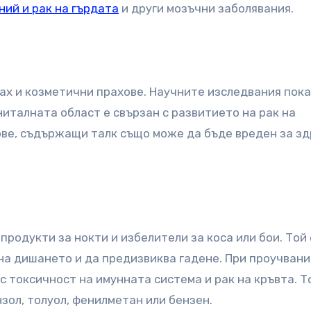
ий и рак на гърдата
и други мозъчни заболявания.
рах и козметични прахове. Научните изследвания пока
ниталната област е свързан с развитието на рак на
ве, съдържащи талк също може да бъде вреден за з
продукти за нокти и избелители за коса или бои. Той 
на дишането и да предизвиква гадене. При проучвани
 с токсичност на имунната система и рак на кръвта. Т
зол, толуол, фенилметан или бензен.