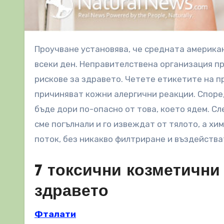
Проучване установява, че средната американска жена използва 12 вида продукти за здраве и красота
всеки ден. Неправителствена организация п
рискове за здравето. Четете етикетите на п
причиняват кожни алергични реакции. Според
бъде дори по-опасно от това, което ядем. С
сме погълнали и го извеждат от тялото, а х
поток, без никакво филтриране и въздейства
7 токсични козметични
здравето
Фталати