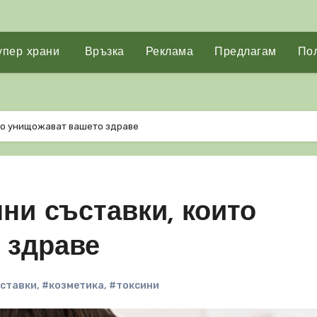
упер храни
Връзка
Реклама
Предлагам
Пол
ито унищожават вашето здраве
чни съставки, които
 здраве
ъставки
,
#козметика
,
#токсини