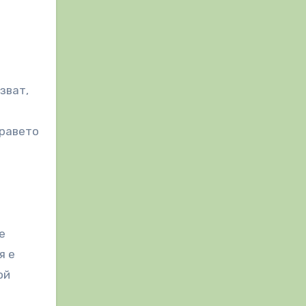
зват,
дравето
е
я е
ой