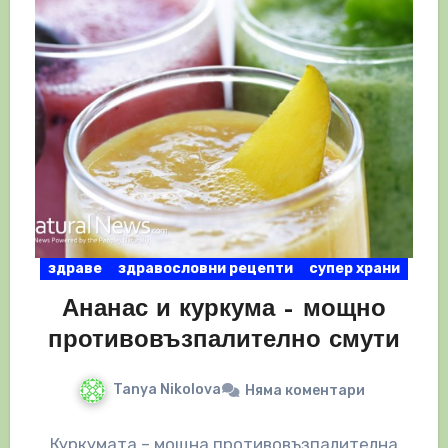
здраве
здравословни рецепти
супер храни
Ананас и куркума – мощно
противовъзпалително смути
Tanya Nikolova
Няма коментари
Куркумата – мощна противовъзпалителна