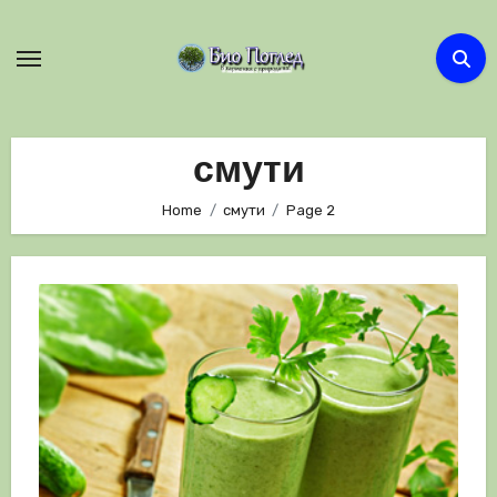
Skip
to
content
смути
Home
смути
Page 2