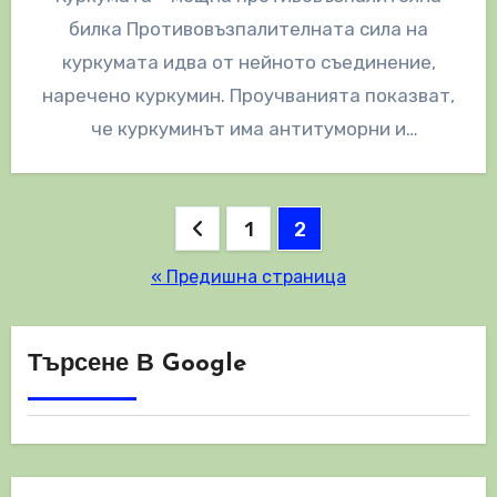
билка Противовъзпалителната сила на
куркумата идва от нейното съединение,
наречено куркумин. Проучванията показват,
че куркуминът има антитуморни и
антиоксидантни свойства. Куркумата е
отличен източник на манган,…
Разделяне
1
2
на
« Предишна страница
публикациите
на
Търсене В Google
страници