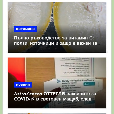
витамини
Пълно ръководство за витамин С:
ползи, източници и защо е важен за
имунната система
новини
AstraZeneca ОТТЕГЛЯ ваксините за
COVID-19 в световен мащаб, след
като призна, че те причиняват
КРЪВНИ съсиреци