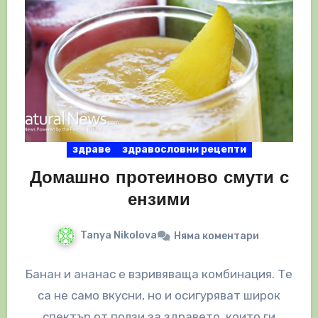
здраве
здравословни рецепти
Домашно протеиново смути с
ензими
Tanya Nikolova
Няма коментари
Банан и ананас е взривяваща комбинация. Те
са не само вкусни, но и осигуряват широк
спектър от ползи за здравето, които ги