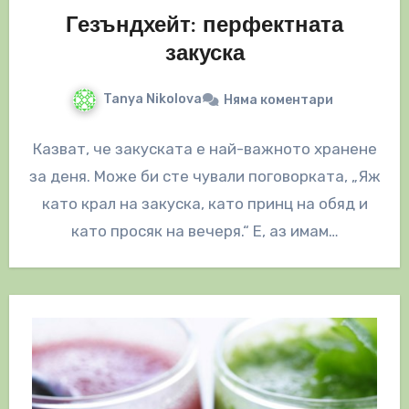
Гезъндхейт: перфектната
закуска
Tanya Nikolova
Няма коментари
Казват, че закуската е най-важното хранене
за деня. Може би сте чували поговорката, „Яж
като крал на закуска, като принц на обяд и
като просяк на вечеря.“ Е, аз имам…