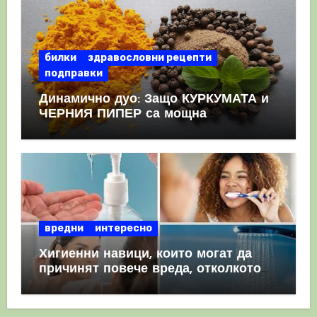
билки
здравословни рецепти
подправки
Динамично дуо: Защо КУРКУМАТА и
ЧЕРНИЯ ПИПЕР са мощна
комбинация
вредни
интересно
Хигиенни навици, които могат да
причинят повече вреда, отколкото
полза