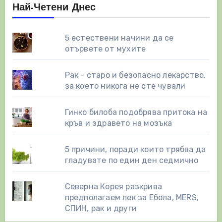
Най-Четени Днес
5 естествени начини да се
отървете от мухите
Рак - старо и безопасно лекарство,
за което никога не сте чували
Гинко билоба подобрява притока на
кръв и здравето на мозъка
5 причини, поради които трябва да
гладувате по един ден седмично
Северна Корея разкрива
предполагаем лек за Ебола, MERS,
СПИН, рак и други