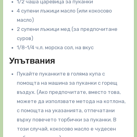
1/2 чаша царевица за пуканки
4 супени лъжици масло (или кокосово
масло)
2 супени лъжици мед (за предпочитане
суров)
1/8-1/4 ч.л. морска сол, на вкус
Упътвания
Пукайте пуканките в голяма купа с
помощта на машина за пуканки с горещ
въздух. (Ако предпочитате, вместо това,
можете да използвате метода на котлона,
с помощта на указанията, отпечатани
върху повечето торбички за пуканки. В
този случай, кокосово масло е чудесен