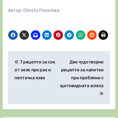
Автор: Christy Pooschke
Навигация
7 рецепти за сок
Две чудотворни
от зеле при рак и
рецепти за напитки
пептична язва
при проблеми с
щитовидната жлеза