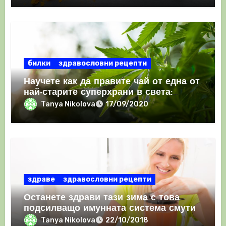
билки
здравословни рецепти
Научете как да правите чай от една от
най-старите суперхрани в света:
канабис
Tanya Nikolova
17/09/2020
здраве
здравословни рецепти
Останете здрави тази зима с това
подсилващо имунната система смути
Tanya Nikolova
22/10/2018