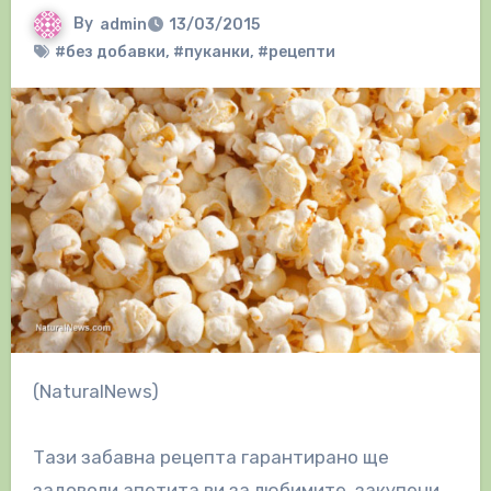
By
admin
13/03/2015
#без добавки
,
#пуканки
,
#рецепти
(NaturalNews)
Тази забавна рецепта гарантирано ще
задоволи апетита ви за любимите, закупени