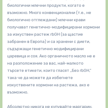
биологични млечни продукти, когато е
възможно. Много конвенционални (т.е., не
биологично отглеждани) млечни крави
получават генетично-модифицирани хормони
за изкуствен растеж rbGH (за щастие
забранен в Европа) и са хранени с диети,
съдържащи генетично модифицирани
царевица и соя. Ако органичното масло не е
на разположение за вас, най-малкото
търсете етикети, които гласят „Без rbGH,“
така че да можете да избегнете
изкуствените хормони на растежа, ако е
възможно.
Абсолютно никога не купувайте маргарин.