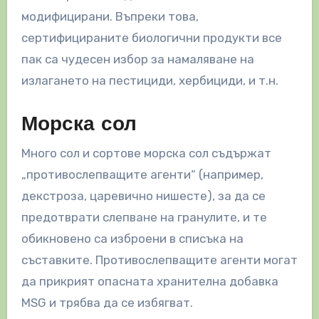
модифицирани. Въпреки това,
сертифицираните биологични продукти все
пак са чудесен избор за намаляване на
излагането на пестициди, хербициди, и т.н.
Морска сол
Много сол и сортове морска сол съдържат
„противослепващите агенти“ (например,
декстроза, царевично нишесте), за да се
предотврати слепване на гранулите, и те
обикновено са изброени в списъка на
съставките. Противослепващите агенти могат
да прикрият опасната хранителна добавка
MSG и трябва да се избягват.