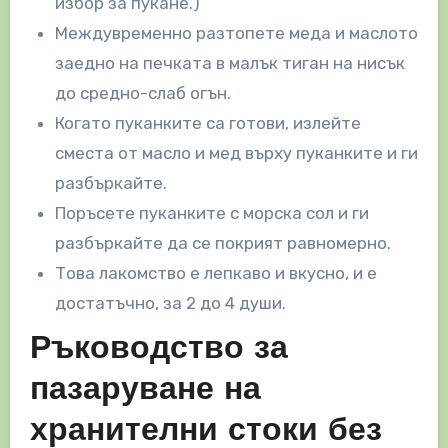
избор за пукане.)
Междувременно разтопете меда и маслото
заедно на печката в малък тиган на нисък
до средно-слаб огън.
Когато пуканките са готови, излейте
сместа от масло и мед върху пуканките и ги
разбъркайте.
Поръсете пуканките с морска сол и ги
разбъркайте да се покрият равномерно.
Това лакомство е лепкаво и вкусно, и е
достатъчно, за 2 до 4 души.
Ръководство за
пазаруване на
хранителни стоки без