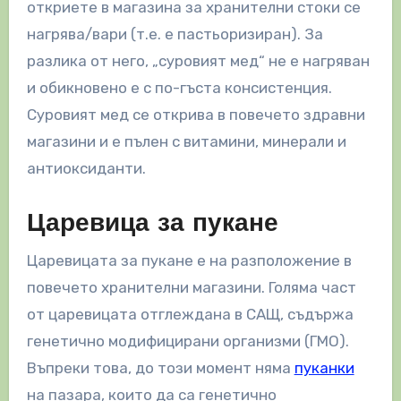
откриете в магазина за хранителни стоки се
нагрява/вари (т.е. е пастьоризиран). За
разлика от него, „суровият мед“ не е нагряван
и обикновено е с по-гъста консистенция.
Суровият мед се открива в повечето здравни
магазини и е пълен с витамини, минерали и
антиоксиданти.
Царевица за пукане
Царевицата за пукане е на разположение в
повечето хранителни магазини. Голяма част
от царевицата отглеждана в САЩ, съдържа
генетично модифицирани организми (ГМО).
Въпреки това, до този момент няма
пуканки
на пазара, които да са генетично