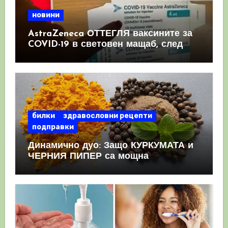
новини
AstraZeneca ОТТЕГЛЯ ваксините за
COVID-19 в световен мащаб, след
като призна, че те причиняват
КРЪВНИ съсиреци
билки
здравословни рецепти
подправки
Динамично дуо: Защо КУРКУМАТА и
ЧЕРНИЯ ПИПЕР са мощна
комбинация