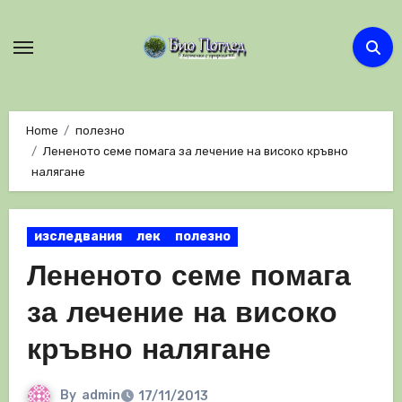
Skip
to
content
Home
полезно
Лененото семе помага за лечение на високо кръвно
налягане
изследвания
лек
полезно
Лененото семе помага
за лечение на високо
кръвно налягане
By
admin
17/11/2013