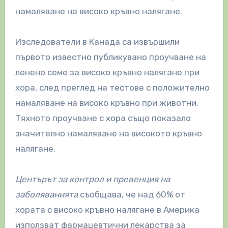
намаляване на високо кръвно налягане.
Изследователи в Канада са извършили
първото известно публикувано проучване на
ленено семе за високо кръвно налягане при
хора, след преглед на тестове с положително
намаляване на високо кръвно при животни.
Тяхното проучване с хора също показало
значително намаляване на високото кръвно
налягане.
Центърът за контрол и превенция на
заболяванията
съобщава, че над 60% от
хората с високо кръвно налягане в Америка
използват фармацевтични лекарства за