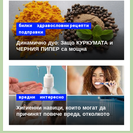
билки
здравословни рецепти
подправки
Динамично дуо: Защо КУРКУМАТА и
ЧЕРНИЯ ПИПЕР са мощна
комбинация
вредни
интересно
Хигиенни навици, които могат да
причинят повече вреда, отколкото
полза