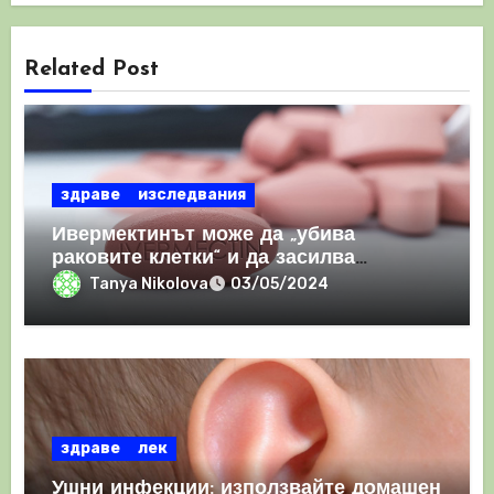
Related Post
здраве
изследвания
Ивермектинът може да „убива
раковите клетки“ и да засилва
имунния отговор
Tanya Nikolova
03/05/2024
здраве
лек
Ушни инфекции: използвайте домашен