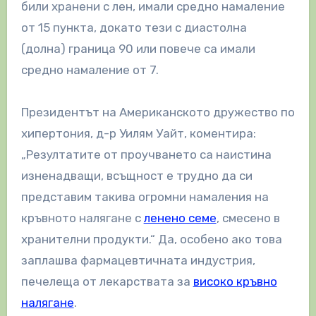
били хранени с лен, имали средно намаление
от 15 пункта, докато тези с диастолна
(долна) граница 90 или повече са имали
средно намаление от 7.
Президентът на Американското дружество по
хипертония, д-р Уилям Уайт, коментира:
„Резултатите от проучването са наистина
изненадващи, всъщност е трудно да си
представим такива огромни намаления на
кръвното налягане с
ленено семе
, смесено в
хранителни продукти.“ Да, особено ако това
заплашва фармацевтичната индустрия,
печелеща от лекарствата за
високо кръвно
налягане
.