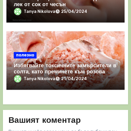
лек от сок от чесън
Tanya Nikolova
25/04/2024
полезно
Избягвайте токсичните замърсители в
солта, като преминете към розова
хималайска сол
Tanya Nikolova
21/04/2024
Вашият коментар