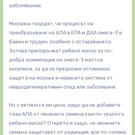
заболявания.
Мнозина твърдят, че процесът на
преобразуване на АЛА в ЕПА и ДХА омега-3 е
бавен и труден, особено с остаряването.
Затова препоръчват рибено масло за по-
добра асимилация на омега-3 мастна
киселина, за да се предложи оптимална
защита на мозъка и нервната система от
невродегенеративен спад или заболяване.
Но с евтината им цена, защо да не добавите
тази АЛА от ленените семена към по-скъпото
рибено масло? Открито е също, че ленените
семена защитават от радиация, все по-голяма