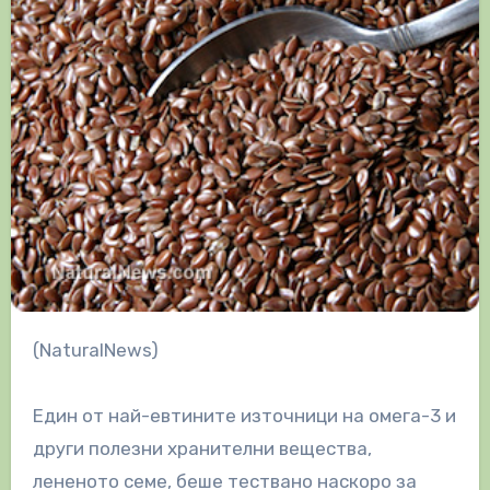
(NaturalNews)
Един от най-евтините източници на омега-3 и
други полезни хранителни вещества,
лененото семе, беше тествано наскоро за