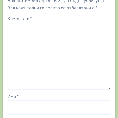
Вашият имейл адрес няма да бъде публикуван.
Задължителните полета са отбелязани с
*
Коментар:
*
Име
*