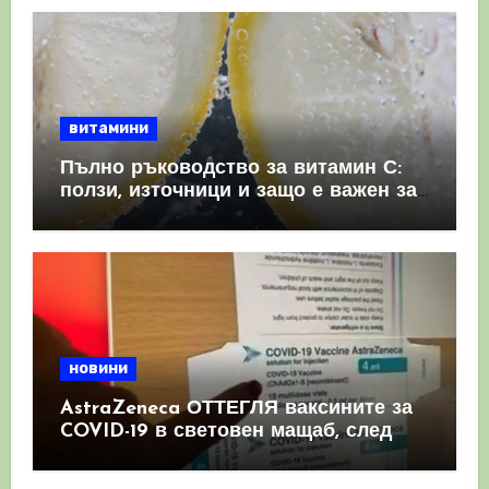
витамини
Пълно ръководство за витамин С:
ползи, източници и защо е важен за
имунната система
новини
AstraZeneca ОТТЕГЛЯ ваксините за
COVID-19 в световен мащаб, след
като призна, че те причиняват
КРЪВНИ съсиреци