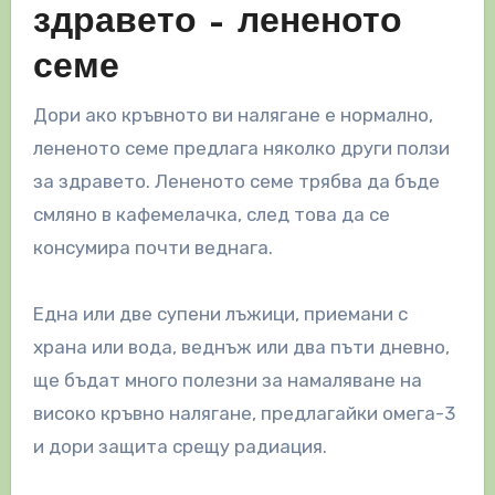
здравето – лененото
семе
Дори ако кръвното ви налягане е нормално,
лененото семе предлага няколко други ползи
за здравето. Лененото семе трябва да бъде
смляно в кафемелачка, след това да се
консумира почти веднага.
Една или две супени лъжици, приемани с
храна или вода, веднъж или два пъти дневно,
ще бъдат много полезни за намаляване на
високо кръвно налягане, предлагайки омега-3
и дори защита срещу радиация.