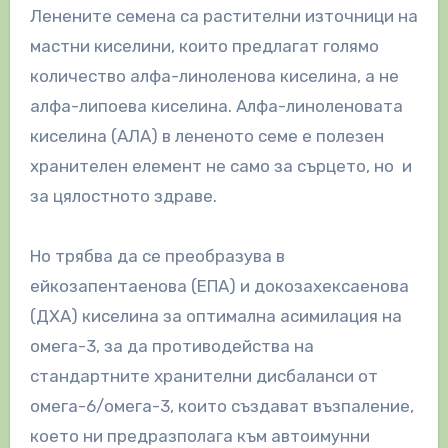
Ленените семена са растителни източници на
мастни киселини, които предлагат голямо
количество алфа-линоленова киселина, а не
алфа-липоева киселина. Алфа-линоленовата
киселина (АЛА) в лененото семе е полезен
хранителен елемент не само за сърцето, но и
за цялостното здраве.
Но трябва да се преобразува в
ейкозапентаенова (ЕПА) и докозахексаенова
(ДХА) киселина за оптимална асимилация на
омега-3, за да противодейства на
стандартните хранителни дисбаланси от
омега-6/омега-3, които създават възпаление,
което ни предразполага към автоимунни