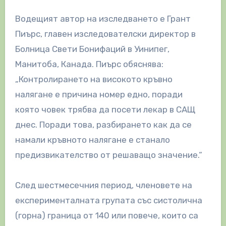
Водещият автор на изследването е Грант
Пиърс, главен изследователски директор в
Болница Свети Бонифаций в Уинипег,
Манитоба, Канада. Пиърс обяснява:
„Контролирането на високото кръвно
налягане е причина номер едно, поради
която човек трябва да посети лекар в САЩ
днес. Поради това, разбирането как да се
намали кръвното налягане е станало
предизвикателство от решаващо значение.“
След шестмесечния период, членовете на
експерименталната групата със систолична
(горна) граница от 140 или повече, които са