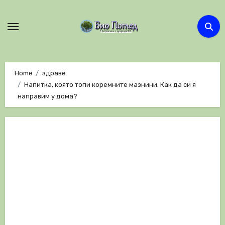
Skip
to
content
Home
здраве
Напитка, която топи коремните мазнини. Как да си я
направим у дома?