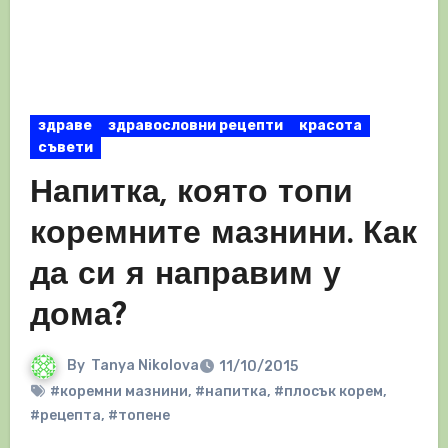
здраве
здравословни рецепти
красота
съвети
Напитка, която топи
коремните мазнини. Как
да си я направим у
дома?
By
Tanya Nikolova
11/10/2015
#коремни мазнини
,
#напитка
,
#плосък корем
,
#рецепта
,
#топене