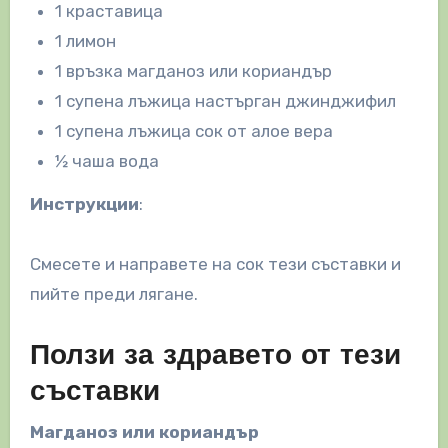
1 краставица
1 лимон
1 връзка магданоз или кориандър
1 супена лъжица настърган джинджифил
1 супена лъжица сок от алое вера
½ чаша вода
Инструкции
:
Смесете и направете на сок тези съставки и
пийте преди лягане.
Ползи за здравето от тези
съставки
Магданоз или кориандър