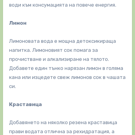
води към консумацията на повече енергия.
Лимон
Лимоновата вода е мощна детоксикираща
напитка. Лимоновият сок помага за
прочистване и алкализиране на тялото.
Добавете един тънко нарязан лимон в голяма
кана или изцедете свеж лимонов сок в чашата
си.
Краставица
Добавянето на няколко резена краставица
прави водата отлична за рехидратация, а