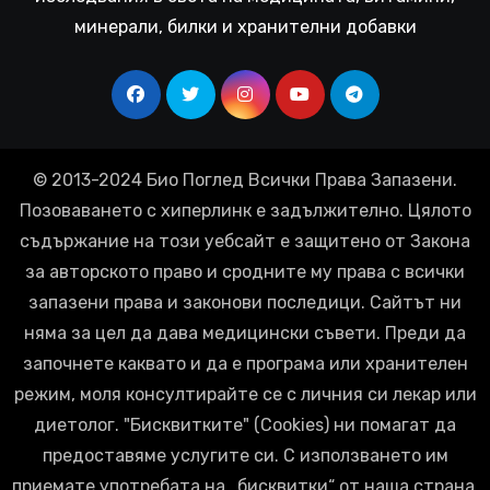
минерали, билки и хранителни добавки
© 2013-2024 Био Поглед Всички Права Запазени.
Позоваването с хиперлинк е задължително. Цялото
съдържание на този уебсайт е защитено от Закона
за авторското право и сродните му права с всички
запазени права и законови последици. Сайтът ни
няма за цел да дава медицински съвети. Преди да
започнете каквато и да е програма или хранителен
режим, моля консултирайте се с личния си лекар или
диетолог. "Бисквитките" (Cookies) ни помагат да
предоставяме услугите си. С използването им
приемате употребата на „бисквитки“ от наша страна.