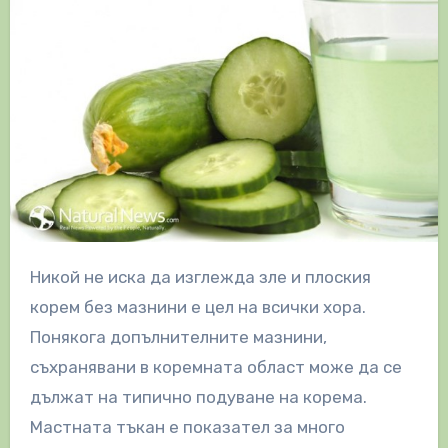
Никой не иска да изглежда зле и плоския
корем без мазнини е цел на всички хора.
Понякога допълнителните мазнини,
съхранявани в коремната област може да се
дължат на типично подуване на корема.
Мастната тъкан е показател за много