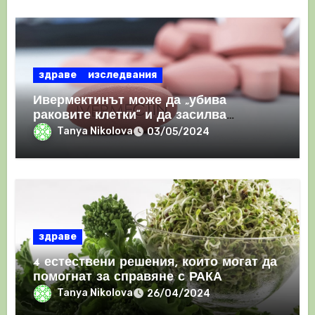
здраве
изследвания
Ивермектинът може да „убива
раковите клетки“ и да засилва
имунния отговор
Tanya Nikolova
03/05/2024
здраве
4 естествени решения, които могат да
помогнат за справяне с РАКА
Tanya Nikolova
26/04/2024