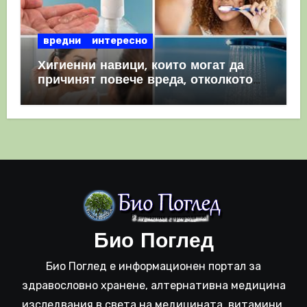
вредни
интересно
Хигиенни навици, които могат да
причинят повече вреда, отколкото
полза
Био Поглед
Био Поглед е информационен портал за
здравословно хранене, алтернативна медицина
изследвания в света на медицината, витамини,