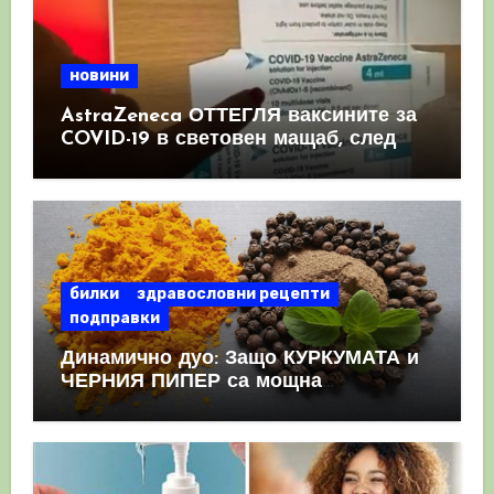
новини
AstraZeneca ОТТЕГЛЯ ваксините за
COVID-19 в световен мащаб, след
като призна, че те причиняват
КРЪВНИ съсиреци
билки
здравословни рецепти
подправки
Динамично дуо: Защо КУРКУМАТА и
ЧЕРНИЯ ПИПЕР са мощна
комбинация