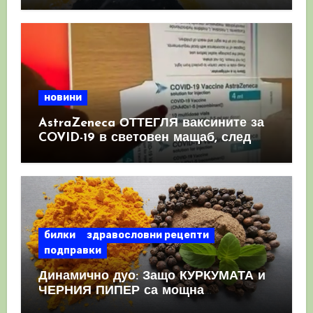
новини
AstraZeneca ОТТЕГЛЯ ваксините за
COVID-19 в световен мащаб, след
като призна, че те причиняват
КРЪВНИ съсиреци
билки
здравословни рецепти
подправки
Динамично дуо: Защо КУРКУМАТА и
ЧЕРНИЯ ПИПЕР са мощна
комбинация