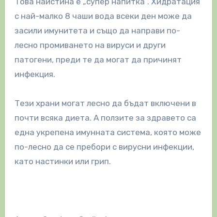
Това наистина е „супер напитка“. Хидратация
с най-малко 8 чаши вода всеки ден може да
засили имунитета и също да направи по-
лесно промиването на вируси и други
патогени, преди те да могат да причинят
инфекция.
Тези храни могат лесно да бъдат включени в
почти всяка диета. А ползите за здравето са
една укрепена имунната система, която може
по-лесно да се пребори с вирусни инфекции,
като настинки или грип.