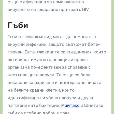
също е ефективна за намаляване на
вирусното натоварване при тези с HIV.
Гъби
Гъби от всякакъв вид могат да помогнат с
вирусни инфекции, защото съдържат бета-
глюкан. Бета-глюканите са съединения, които
активират имунната реакция и правят
организма по-ефективен за справяне с
настъпващите вируси. Те също са били
показани за издигане и поддържане нивата
на белите кръвни клетки, които
идентифицират и убиват вируси и други
патогени като бактерии.
Майтаке
и Шийтаке
гъби са особено добри в това.