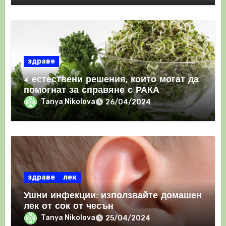
здраве
4 естествени решения, които могат да
помогнат за справяне с РАКА
Tanya Nikolova
26/04/2024
здраве
лек
Ушни инфекции: използвайте домашен
лек от сок от чесън
Tanya Nikolova
25/04/2024