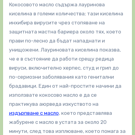
Кокосовото масло съдържа лауринова
киселина в големи количества; тази киселина
инхибира вирусите чрез стопяване на
защитната мастна бариера около тях, което
прави по-лесно да бъдат нападнати и
унищожени. Лауриновата киселина показва,
че е в състояние да работи срещу редица
вируси, включително херпес, студ и грип до
по-сериозни заболявания като генитални
брадавици. Един от най-простите начини да
използвате кокосово масло е да се
практикува аюрведа изкуството на
издърпване с масло
, което представлява
жабурене с масло в устата за около 20
минути, след това изплюване, което помага за