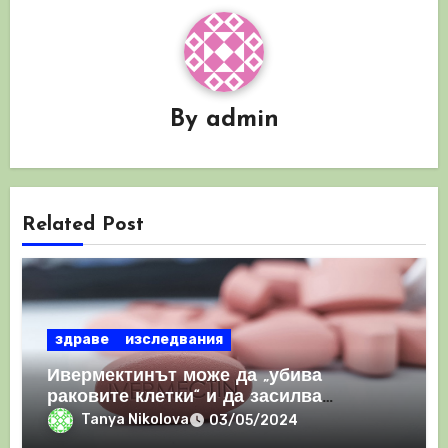
By
admin
Related Post
здраве
изследвания
Ивермектинът може да „убива
раковите клетки“ и да засилва
имунния отговор
Tanya Nikolova
03/05/2024