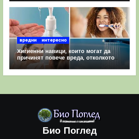
вредни
интересно
Хигиенни навици, които могат да
причинят повече вреда, отколкото
полза
Био Поглед