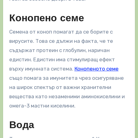
Конопено семе
Семена от коноп помагат да се борите с
вирусите. Това се дължи на факта, че те
съдържат протеин с глобулин, наричан
едистин. Едистин има стимулиращ ефект
върху имунната система.
Конопеното семе
също помага за имунитета чрез осигуряване
на широк спектър от важни хранителни
вещества като незаменими аминокиселини и
омега-3 мастни киселини.
Вода