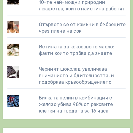
10-те най-мощни природни
лекарства, които наистина работят
Отървете се от камъни в бъбреците
чрез пиене на сок
Истината за кокосовото масло:
факти които трябва да знаете
Черният шоколад увеличава
вниманието и бдителността, и
подобрява кръвообръщението
Билката пелин в комбинация с
желязо убива 98% от раковите
клетки на гърдата за 16 часа