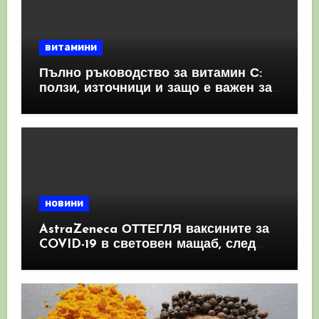
витамини
Пълно ръководство за витамин С:
ползи, източници и защо е важен за
имунната система
новини
AstraZeneca ОТТЕГЛЯ ваксините за
COVID-19 в световен мащаб, след
като призна, че те причиняват
КРЪВНИ съсиреци