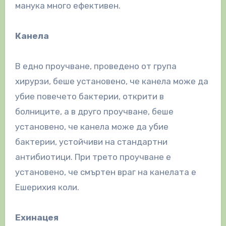
манука много ефективен.
Канела
В едно проучване, проведено от група
хирурзи, беше установено, че канела може да
убие повечето бактерии, открити в
болниците, а в друго проучване, беше
установено, че канела може да убие
бактерии, устойчиви на стандартни
антибиотици. При трето проучване е
установено, че смъртен враг на канелата е
Ешерихия коли.
Ехинацея