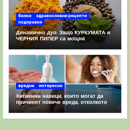
билки
здравословни рецепти
подправки
Динамично дуо: Защо КУРКУМАТА и
ЧЕРНИЯ ПИПЕР са мощна
комбинация
вредни
интересно
Хигиенни навици, които могат да
причинят повече вреда, отколкото
полза