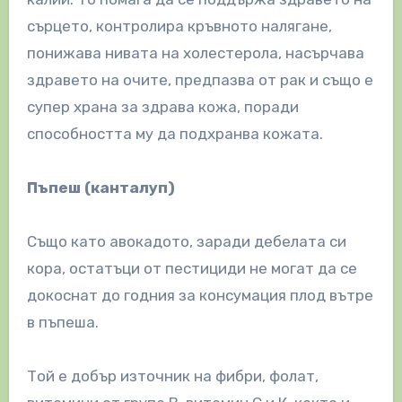
сърцето, контролира кръвното налягане,
понижава нивата на холестерола, насърчава
здравето на очите, предпазва от рак и също е
супер храна за здрава кожа, поради
способността му да подхранва кожата.
Пъпеш (канталуп)
Също като авокадото, заради дебелата си
кора, остатъци от пестициди не могат да се
докоснат до годния за консумация плод вътре
в пъпеша.
Той е добър източник на фибри, фолат,