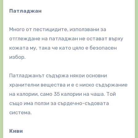
Патладжан
Много от пестицидите, използвани за
отглеждане на патладжан не остават върху
кожата му, така че като цяло е безопасен
избор.
Патладжанът съдържа някои основни
хранителни вещества и е с ниско съдържание
на калории, само 35 калории на чаша. Той
също има ползи за сърдечно-съдовата
система.
Киви