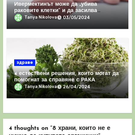
Ивермектинът може да „убива
раковите клетки“ и да засилва
имунния отговор
Tanya Nikolova
03/05/2024
здраве
4 естествени решения, които могат да
помогнат за справяне с РАКА
Tanya Nikolova
26/04/2024
4 thoughts on “8 храни, които не е