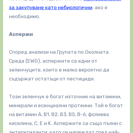
за закупуване като небиологични
, ако е
необходимо.
Аспержи
Според анализи на Групата по Околната
Среда (EWG), аспержите са едни от
зеленчуците, които е малко вероятно да
съдържат остатъци от пестициди.
Този зеленчук е богат източник на витамини,
минерали и есенциални протеини. Той е богат
на витамин А, B1, B2, B3, B5, B-6, фолиева
киселина, C, E и K. Аспержите са също пълни с
антиоксиданти, като се нареждат сред най-