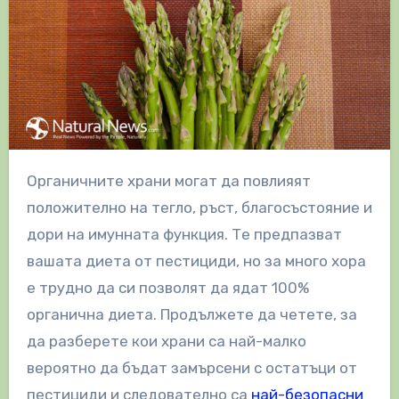
Органичните храни могат да повлияят
положително на тегло, ръст, благосъстояние и
дори на имунната функция. Те предпазват
вашата диета от пестициди, но за много хора
е трудно да си позволят да ядат 100%
органична диета. Продължете да четете, за
да разберете кои храни са най-малко
вероятно да бъдат замърсени с остатъци от
пестициди и следователно са
най-безопасни