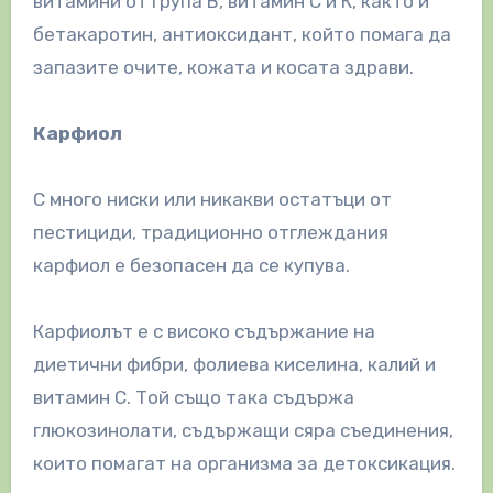
витамини от група В, витамин С и К, както и
бетакаротин, антиоксидант, който помага да
запазите очите, кожата и косата здрави.
Карфиол
С много ниски или никакви остатъци от
пестициди, традиционно отглеждания
карфиол е безопасен да се купува.
Карфиолът е с високо съдържание на
диетични фибри, фолиева киселина, калий и
витамин С. Той също така съдържа
глюкозинолати, съдържащи сяра съединения,
които помагат на организма за детоксикация.