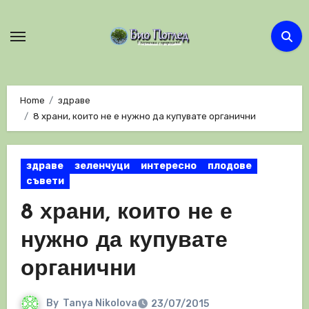
Skip
to
content
Home
здраве
8 храни, които не е нужно да купувате органични
здраве
зеленчуци
интересно
плодове
съвети
8 храни, които не е
нужно да купувате
органични
By
Tanya Nikolova
23/07/2015