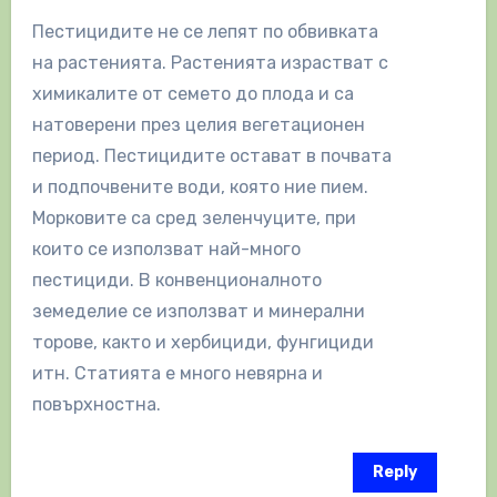
Пестицидите не се лепят по обвивката
на растенията. Растенията израстват с
химикалите от семето до плода и са
натоверени през целия вегетационен
период. Пестицидите остават в почвата
и подпочвените води, която ние пием.
Морковите са сред зеленчуците, при
които се използват най-много
пестициди. В конвенционалното
земеделие се използват и минерални
торове, както и хербициди, фунгициди
итн. Статията е много невярна и
повърхностна.
Reply