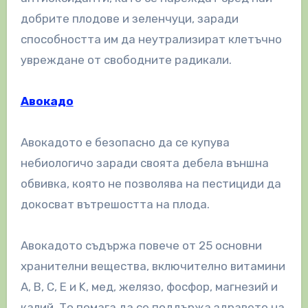
добрите плодове и зеленчуци, заради
способността им да неутрализират клетъчно
увреждане от свободните радикали.
Авокадо
Авокадото е безопасно да се купува
небиологичо заради своята дебела външна
обвивка, която не позволява на пестициди да
докосват вътрешостта на плода.
Авокадото съдържа повече от 25 основни
хранителни вещества, включително витамини
A, B, C, E и K, мед, желязо, фосфор, магнезий и
калий. То помага да се поддържа здравето на