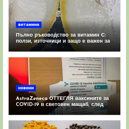
витамини
Пълно ръководство за витамин С:
ползи, източници и защо е важен за
имунната система
новини
AstraZeneca ОТТЕГЛЯ ваксините за
COVID-19 в световен мащаб, след
като призна, че те причиняват
КРЪВНИ съсиреци