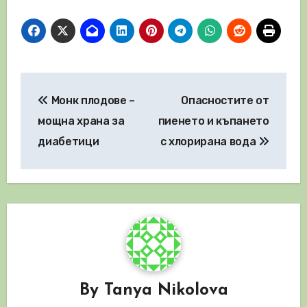
Навигация
Монк плодове –
Опасностите от
мощна храна за
пиенето и къпането
диабетици
с хлорирана вода
By
Tanya Nikolova