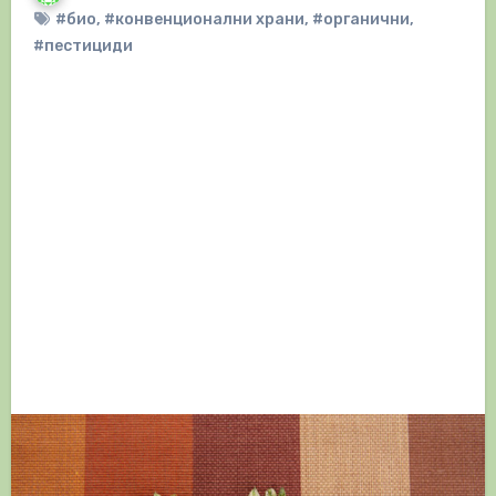
#био
,
#конвенционални храни
,
#органични
,
#пестициди