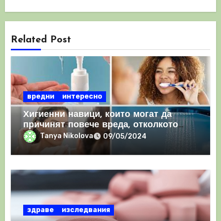
Related Post
вредни
интересно
Хигиенни навици, които могат да
причинят повече вреда, отколкото
полза
Tanya Nikolova
09/05/2024
здраве
изследвания