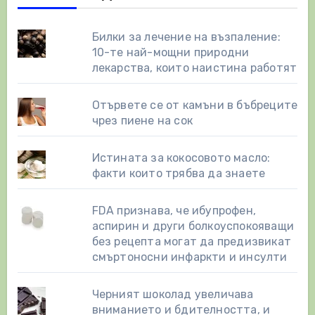
Билки за лечение на възпаление:
10-те най-мощни природни
лекарства, които наистина работят
Отървете се от камъни в бъбреците
чрез пиене на сок
Истината за кокосовото масло:
факти които трябва да знаете
FDA признава, че ибупрофен,
аспирин и други болкоуспокояващи
без рецепта могат да предизвикат
смъртоносни инфаркти и инсулти
Черният шоколад увеличава
вниманието и бдителността, и