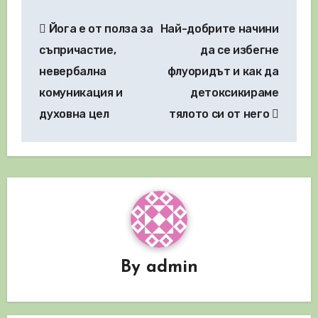
Навигация
Йога е от полза за
Най-добрите начини
съпричастие,
да се избегне
невербална
флуоридът и как да
комуникация и
детоксикираме
духовна цел
тялото си от него
By
admin