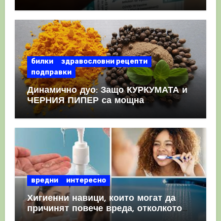
като призна, че те причиняват
КРЪВНИ съсиреци
билки
здравословни рецепти
подправки
Динамично дуо: Защо КУРКУМАТА и
ЧЕРНИЯ ПИПЕР са мощна
комбинация
вредни
интересно
Хигиенни навици, които могат да
причинят повече вреда, отколкото
полза