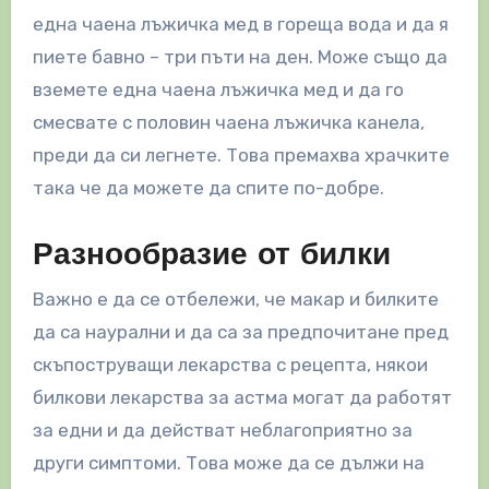
една чаена лъжичка мед в гореща вода и да я
пиете бавно – три пъти на ден. Може също да
вземете една чаена лъжичка мед и да го
смесвате с половин чаена лъжичка канела,
преди да си легнете. Това премахва храчките
така че да можете да спите по-добре.
Разнообразие от билки
Важно е да се отбележи, че макар и билките
да са наурални и да са за предпочитане пред
скъпоструващи лекарства с рецепта, някои
билкови лекарства за астма могат да работят
за едни и да действат неблагоприятно за
други симптоми. Това може да се дължи на