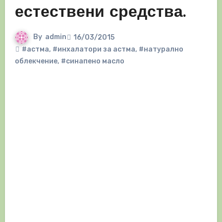
естествени средства.
By
admin
16/03/2015
#астма
,
#инхалатори за астма
,
#натурално
облекчение
,
#синапено масло