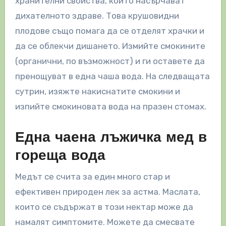
хранителни свойства, които насърчават
дихателното здраве. Това крушовидни
плодове също помага да се отделят храчки и
да се облекчи дишането. Измийте смокините
(органични, по възможност) и ги оставете да
пренощуват в една чаша вода. На следващата
сутрин, изяжте накиснатите смокини и
изпийте смокиновата вода на празен стомах.
Една чаена лъжичка мед в
гореща вода
Медът се счита за един много стар и
ефективен природен лек за астма. Маслата,
които се съдържат в този нектар може да
намалят симптомите. Можете да смесвате