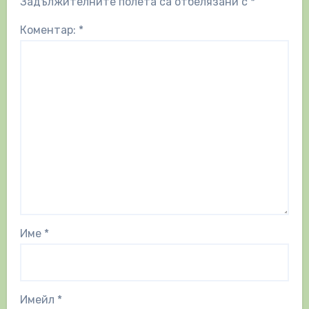
Задължителните полета са отбелязани с
*
Коментар:
*
Име
*
Имейл
*