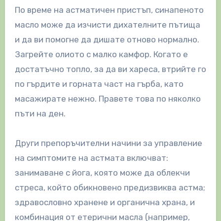
По време на астматичен пристъп, синапеното
масло може да изчисти дихателните пътища
и да ви помогне да дишате отново нормално.
Загрейте олиото с малко камфор. Когато е
достатъчно топло, за да ви хареса, втрийте го
по гърдите и горната част на гърба, като
масажирате нежно. Правете това по няколко
пъти на ден.
Други препоръчителни начини за управление
на симптомите на астмата включват:
занимаване с йога, която може да облекчи
стреса, който обикновено предизвиква астма;
здравословно хранене и органична храна, и
комбинация от етерични масла (например,