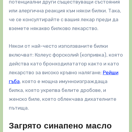
потенциални други съществуващи състояния
или алергична реакция към някои билки. Така,
че се консултирайте с вашия лекар преди да
вземете някакво билково лекарство.
Някои от най-често използваните билки
включват: Колеус форсколий (копривка), която
действа като бронходилататор както и като
лекарство за високо кръвно налягане;
Рейши
гъба
, която е мощна имунноизграждаща
билка, която укрепва белите дробове, и
женско биле, която облекчава дихателните
пътища.
Загрято синапено масло