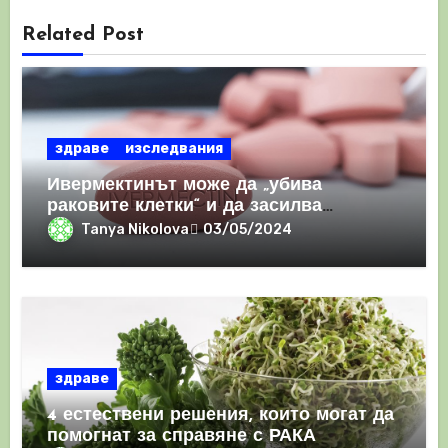
Related Post
здраве
изследвания
Ивермектинът може да „убива
раковите клетки“ и да засилва
имунния отговор
Tanya Nikolova
03/05/2024
здраве
4 естествени решения, които могат да
помогнат за справяне с РАКА