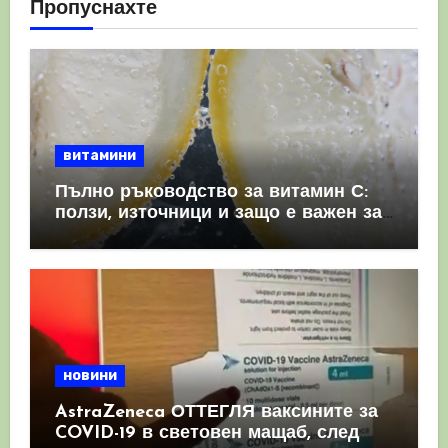
Пропуснахте
витамини
Пълно ръководство за витамин С:
ползи, източници и защо е важен за
имунната система
новини
AstraZeneca ОТТЕГЛЯ ваксините за
COVID-19 в световен мащаб, след