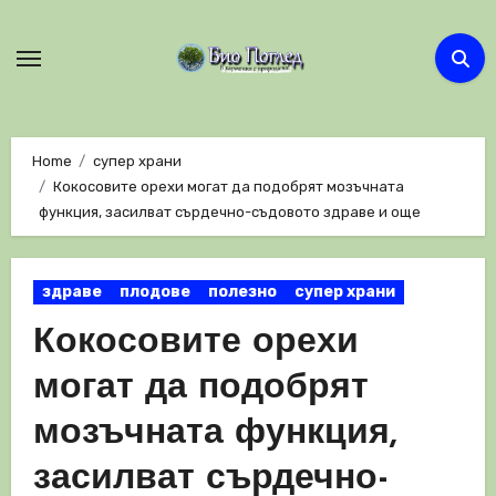
Skip
to
content
Home
супер храни
Кокосовите орехи могат да подобрят мозъчната
функция, засилват сърдечно-съдовото здраве и още
здраве
плодове
полезно
супер храни
Кокосовите орехи
могат да подобрят
мозъчната функция,
засилват сърдечно-