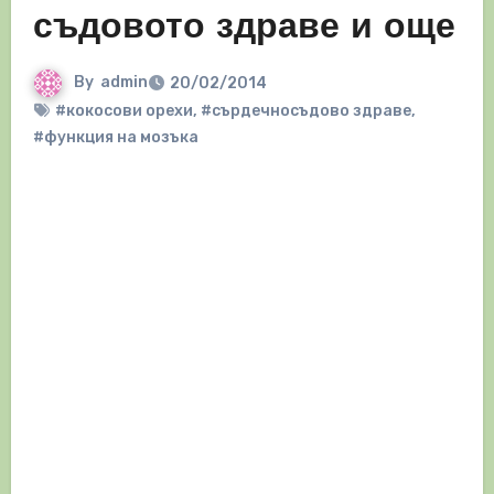
съдовото здраве и още
By
admin
20/02/2014
#кокосови орехи
,
#сърдечносъдово здраве
,
#функция на мозъка