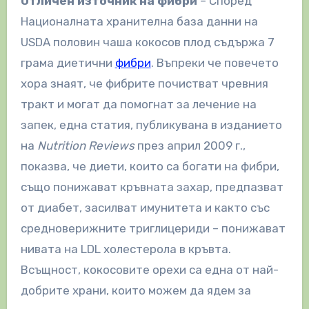
Отличен източник на фибри
– Според
Националната хранителна база данни на
USDA половин чаша кокосов плод съдържа 7
грама диетични
фибри
. Въпреки че повечето
хора знаят, че фибрите почистват чревния
тракт и могат да помогнат за лечение на
запек, една статия, публикувана в изданието
на
Nutrition Reviews
през април 2009 г.,
показва, че диети, които са богати на фибри,
също понижават кръвната захар, предпазват
от диабет, засилват имунитета и както със
средноверижните триглицериди – понижават
нивата на LDL холестерола в кръвта.
Всъщност, кокосовите орехи са една от най-
добрите храни, които можем да ядем за