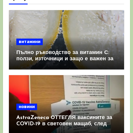
витамини
Пълно ръководство за витамин С:
ползи, източници и защо е важен за
имунната система
новини
AstraZeneca ОТТЕГЛЯ ваксините за
COVID-19 в световен мащаб, след
като призна, че те причиняват