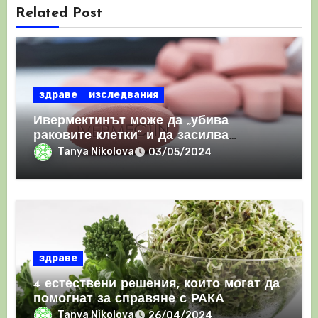
Related Post
здраве
изследвания
Ивермектинът може да „убива
раковите клетки“ и да засилва
имунния отговор
Tanya Nikolova
03/05/2024
здраве
4 естествени решения, които могат да
помогнат за справяне с РАКА
Tanya Nikolova
26/04/2024