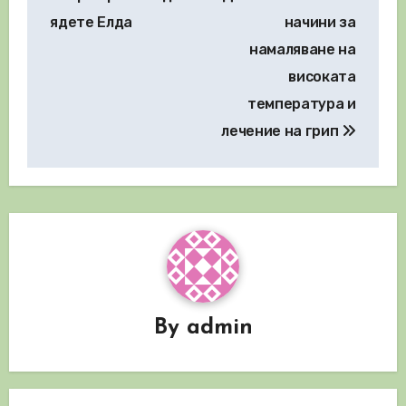
ядете Елда
начини за
намаляване на
високата
температура и
лечение на грип
By
admin