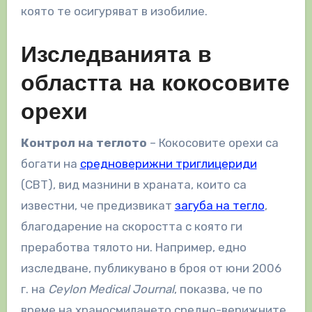
която те осигуряват в изобилие.
Изследванията в
областта на кокосовите
орехи
Контрол на теглото
– Кокосовите орехи са
богати на
средноверижни триглицериди
(СВТ), вид мазнини в храната, които са
известни, че предизвикат
загуба на тегло
,
благодарение на скоростта с която ги
преработва тялото ни. Например, едно
изследване, публикувано в броя от юни 2006
г. на
Ceylon Medical Journal
, показва, че по
време на храносмилането средно-верижните