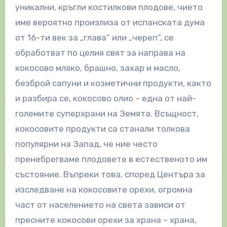
уникални, кръгли костилкови плодове, чието
име вероятно произлиза от испанската дума
от 16-ти век за „глава“ или „череп“, се
обработват по целия свят за направа на
кокосово мляко, брашно, захар и масло,
безброй сапуни и козметични продукти, както
и разбира се, кокосово олио – една от най-
големите суперхрани на Земята. Всъщност,
кокосовите продукти са станали толкова
популярни на Запад, че ние често
пренебрегваме плодовете в естественото им
състояние. Въпреки това, според Центъра за
изследване на кокосовите орехи, огромна
част от населението на света зависи от
пресните кокосови орехи за храна – храна,