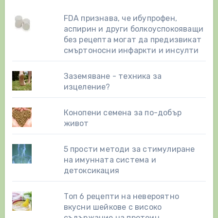
FDA признава, че ибупрофен,
аспирин и други болкоуспокояващи
без рецепта могат да предизвикат
смъртоносни инфаркти и инсулти
Заземяване - техника за
изцеление?
Конопени семена за по-добър
живот
5 прости методи за стимулиране
на имунната система и
детоксикация
Топ 6 рецепти на невероятно
вкусни шейкове с високо
съдържание на протеин