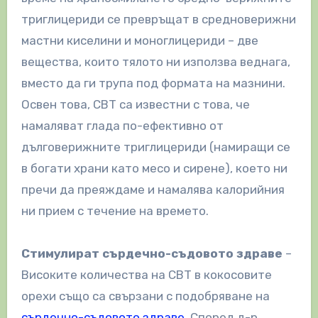
триглицериди се превръщат в средноверижни
мастни киселини и моноглицериди – две
вещества, които тялото ни използва веднага,
вместо да ги трупа под формата на мазнини.
Освен това, СВТ са известни с това, че
намаляват глада по-ефективно от
дълговерижните триглицериди (намиращи се
в богати храни като месо и сирене), което ни
пречи да преяждаме и намалява калорийния
ни прием с течение на времето.
Стимулират сърдечно-съдовото здраве
–
Високите количества на СВТ в кокосовите
орехи също са свързани с подобряване на
сърдечно-съдовото здраве
. Според д-р