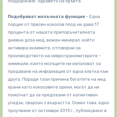
поддържане здравето на кръвта.
Подобряват мозъчната функция
– Една
порция от пресен кокосов плод ни дава 17
процента от нашата препоръчителната
дневна доза мед, важен минерал, който
активира ензимите, отговорни за
производството на невротрансмитерите –
химикали, които мозъците ни използват за
предаване на информация от една клетка към
друга. Поради тази причина богатите на мед
храни като кокосовите орехи, могат да ни
помогнат да се предпазим от когнитивен
упадък, свързан с възрастта. Освен това, едно
проучване от октомври 2013 г., публикувано в