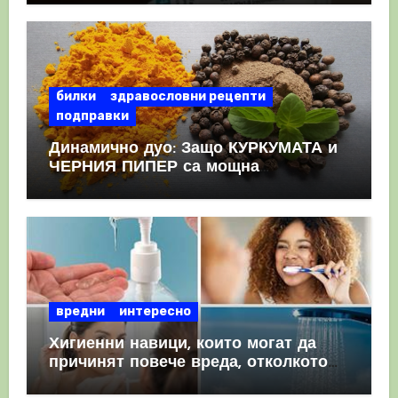
КРЪВНИ съсиреци
билки
здравословни рецепти
подправки
Динамично дуо: Защо КУРКУМАТА и
ЧЕРНИЯ ПИПЕР са мощна
комбинация
вредни
интересно
Хигиенни навици, които могат да
причинят повече вреда, отколкото
полза