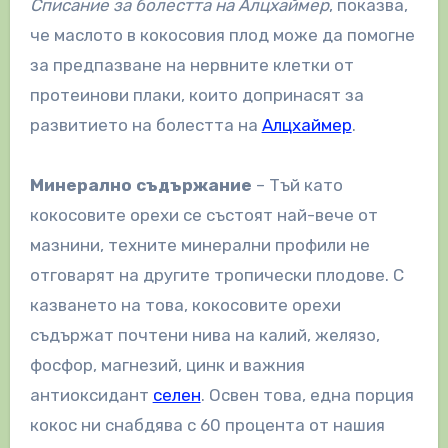
Списание за болестта на Алцхаймер
, показва,
че маслото в кокосовия плод може да помогне
за предпазване на нервните клетки от
протеинови плаки, които допринасят за
развитието на болестта на
Алцхаймер
.
Минерално съдържание
– Тъй като
кокосовите орехи се състоят най-вече от
мазнини, техните минерални профили не
отговарят на другите тропически плодове. С
казването на това, кокосовите орехи
съдържат почтени нива на калий, желязо,
фосфор, магнезий, цинк и важния
антиоксидант
селен
. Освен това, една порция
кокос ни снабдява с 60 процента от нашия