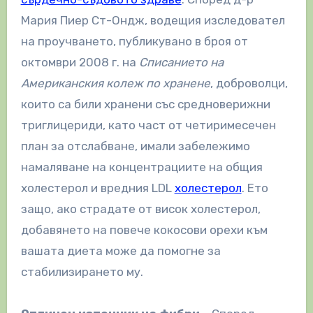
Мария Пиер Ст-Ондж, водещия изследовател
на проучването, публикувано в броя от
октомври 2008 г. на
Списанието на
Американския колеж по хранене
, доброволци,
които са били хранени със средноверижни
триглицериди, като част от четиримесечен
план за отслабване, имали забележимо
намаляване на концентрациите на общия
холестерол и вредния LDL
холестерол
. Ето
защо, ако страдате от висок холестерол,
добавянето на повече кокосови орехи към
вашата диета може да помогне за
стабилизирането му.