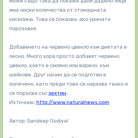
може също така да покаже дали дадено лице
има ниски количества от стомашната
киселина. Това се показва, ако урината
порозовее.
Добавянето на червено цвекло към диетата е
лесно. Много хора просто добавят червено
цвекло, което е смляно или варено, към
шейкове. Друг начин да се подготви е
изпечено, като преди това се нарязва тънко и
се поръсва със
зехтин
.
Източник:
http://www.naturalnews.com
Автор: Sandeep Godiyal