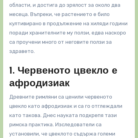
области, и достига до зрялост за около два
месеца. Въпреки, че растението е било
култивирано в продължение на хиляди години
поради хранителните му ползи, едва наскоро
са проучени много от неговите ползи за
здравето.
1. Червеното цвекло е
афродизиак
Древните римляни са ценили червеното
цвекло като афродизиак и са го отглеждали
като такова. Днес науката подкрепя тази
римска практика. Изследователи са
установили, че цвеклото съдържа големи