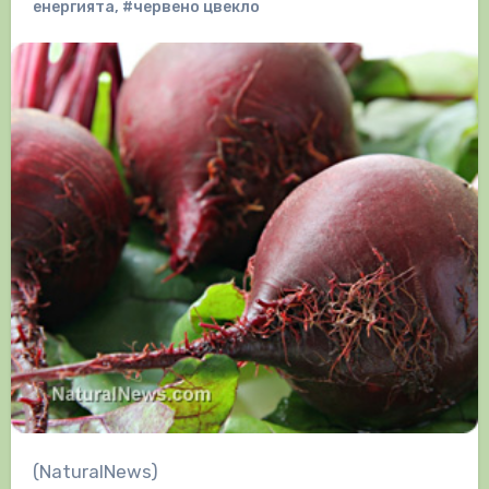
енергията
,
#червено цвекло
(NaturalNews)