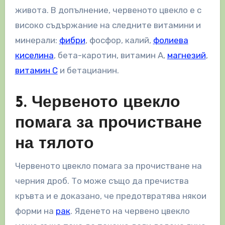
живота. В допълнение, червеното цвекло е с
високо съдържание на следните витамини и
минерали:
фибри
, фосфор, калий,
фолиева
киселина
, бета-каротин, витамин А,
магнезий
,
витамин С
и бетацианин.
5. Червеното цвекло
помага за прочистване
на тялото
Червеното цвекло помага за прочистване на
черния дроб. То може също да пречиства
кръвта и е доказано, че предотвратява някои
форми на
рак
. Яденето на червено цвекло