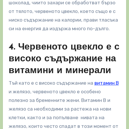
шоколад, чиито захари се обработват бързо
от тялото, червеното цвекло, което също е с
ниско съдържание на калории, прави тласъка
си на енергия да издържа много по-дълго.
4. Червеното цвекло е с
високо съдържание на
витамини и минерали
Тъй като е с високо съдържание на
витамин B
и желязо, червеното цвекло е особено
полезно за бременните жени. Витамин B и
желязо са необходими за растежа на нови
клетки, както и за попълване нивата на
желязо, които често спадат в този момент от