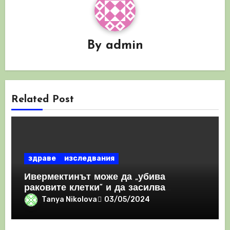
By
admin
Related Post
здраве
изследвания
Ивермектинът може да „убива
раковите клетки“ и да засилва
имунния отговор
Tanya Nikolova
03/05/2024