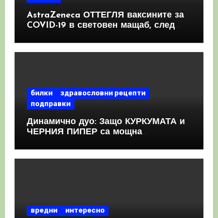
AstraZeneca ОТТЕГЛЯ ваксините за
COVID-19 в световен мащаб, след
като призна, че те причиняват
КРЪВНИ съсиреци
билки
здравословни рецепти
подправки
Динамично дуо: Защо КУРКУМАТА и
ЧЕРНИЯ ПИПЕР са мощна
комбинация
вредни
интересно