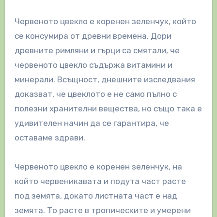
Червеното цвекло е коренен зеленчук, който
се консумира от древни времена. Дори
древните римляни и гърци са смятали, че
червеното цвекло съдържа витамини и
минерали. Всъщност, днешните изследвания
доказват, че цвеклото е не само пълно с
полезни хранителни вещества, но също така е
удивителен начин да се гарантира, че
оставаме здрави.
Червеното цвекло е коренен зеленчук, на
който червеникавата и подута част расте
под земята, докато листната част е над
земята. То расте в тропическите и умерени