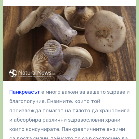
Панкреасът
е много важен за вашето здраве и
благополучие. Ензимите, които той
произвежда помагат на тялото да храносмила
и абсорбира различни здравословни храни,
които консумирате. Панкреатичните ензими
са доста силни, тъй като те са в състояние да