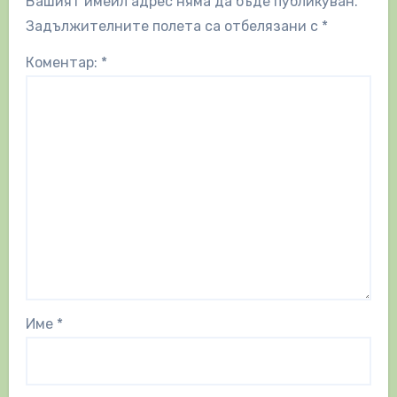
Вашият имейл адрес няма да бъде публикуван.
Задължителните полета са отбелязани с
*
Коментар:
*
Име
*