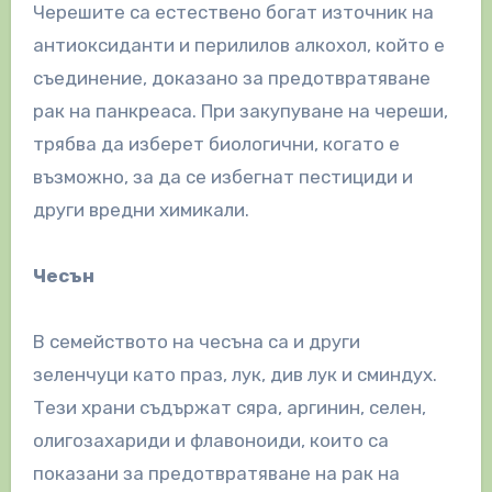
Черешите са естествено богат източник на
антиоксиданти и перилилов алкохол, който е
съединение, доказано за предотвратяване
рак на панкреаса. При закупуване на череши,
трябва да изберет биологични, когато е
възможно, за да се избегнат пестициди и
други вредни химикали.
Чесън
В семейството на чесъна са и други
зеленчуци като праз, лук, див лук и сминдух.
Тези храни съдържат сяра, аргинин, селен,
олигозахариди и флавоноиди, които са
показани за предотвратяване на рак на