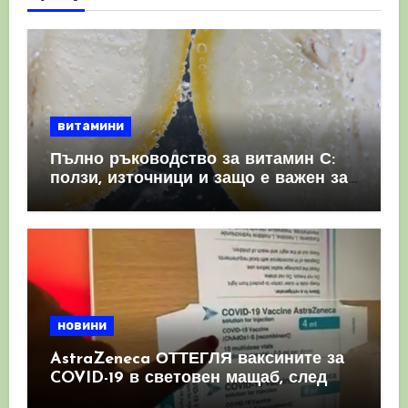
витамини
Пълно ръководство за витамин С:
ползи, източници и защо е важен за
имунната система
новини
AstraZeneca ОТТЕГЛЯ ваксините за
COVID-19 в световен мащаб, след
като призна, че те причиняват