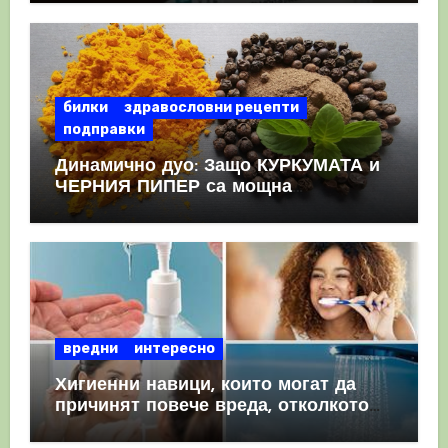
КРЪВНИ съсиреци
билки
здравословни рецепти
подправки
Динамично дуо: Защо КУРКУМАТА и
ЧЕРНИЯ ПИПЕР са мощна
комбинация
вредни
интересно
Хигиенни навици, които могат да
причинят повече вреда, отколкото
полза