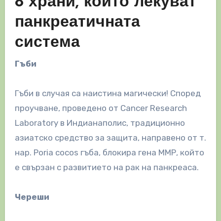
8 храни, които лекуват
панкреатичната
система
Гъби
Гъби в случая са наистина магически! Според
проучване, проведено от Cancer Research
Laboratory в Индианаполис, традиционно
азиатско средство за защита, направено от т.
нар. Poria cocos гъба, блокира гена ММР, който
е свързан с развитието на рак на панкреаса.
Череши