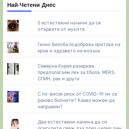
Най-Четени Днес
5 естествени начини да се
отървете от мухите
Гинко билоба подобрява притока на
кръв и здравето на мозъка
Северна Корея разкрива
предполагаем лек за Ебола, MERS,
СПИН, рак и други
С по-висок риск от COVID-19 ли са
раково болните? Какво можем да
направим?
Два естествени начинa да си
осигурите свеж дъх през целия ден