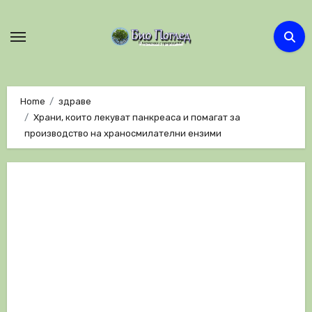
Skip
to
content
Home
здраве
Храни, които лекуват панкреаса и помагат за
производство на храносмилателни ензими