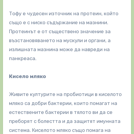
Тофу е чудесен източник на протеин, който
също е с ниско съдържание на мазнини.
Протеинът е от съществено значение за
възстановяването на мускули и органи, а
излишната мазнина може да навреди на
панкреаса.
Кисело мляко
Живите културите на пробиотици в киселото
мляко са добри бактерии, които помагат на
естествените бактерии в тялото ви да се
преборят с болестта и да защитят имунната
система. Киселото мляко също помага на