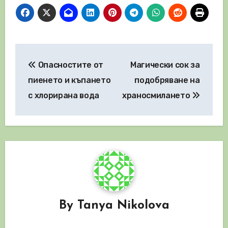
Навигация
Опасностите от
Магически сок за
пиенето и къпането
подобряване на
с хлорирана вода
храносмилането
By
Tanya Nikolova